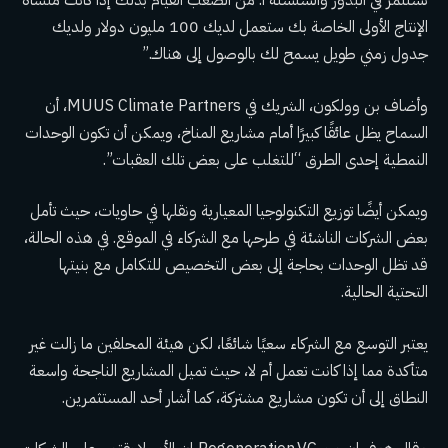
نستثمر في البذور والسلسلة أ. من الصعب القيام بذلك إذا كانت منشأة
الإنتاج الأولى الخاصة بك ستعمل لديك 100 مليون دولار ولديك
جدول زمني طويل يسمح لك بالوصول إلى هناك.”
وأضاف بن وولكون، الشريك في MUUS Climate Partners، أن
السماح يظل عائقًا كبيرًا أمام مشاريع المناخ، ويمكن أن تكون الوحدات
النمطية إحدى الطرق “للتغلب على بعض تلك العقبات”.
ويمكن أيضًا توزيع التكنولوجيا المعيارية ونقلها في حاويات، حيث تأمل
بعض الشركات الناشئة في طرحها مع الشركاء في الموقع. في هذه الحالة،
قد تظل الوحدات بحاجة إلى بعض التخصيص للتكامل مع بنيتها
التحتية الحالية.
يعتبر التوسع مع الشركاء سعيًا شائعًا، لكن هيئة المحلفين ما زالت غير
متأكدة مما إذا كانت تعمل أم لا، حيث تميل المشاريع الناجحة واسعة
النطاق إلى أن تكون مشاريع مشتركة، كما أشار أحد المستثمرين.