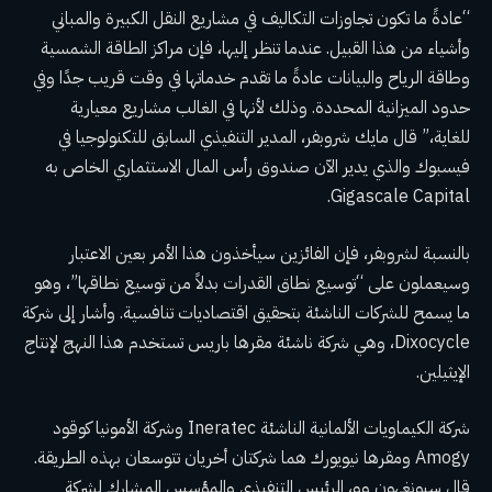
“عادةً ما تكون تجاوزات التكاليف في مشاريع النقل الكبيرة والمباني
وأشياء من هذا القبيل. عندما تنظر إليها، فإن مراكز الطاقة الشمسية
وطاقة الرياح والبيانات عادةً ما تقدم خدماتها في وقت قريب جدًا وفي
حدود الميزانية المحددة. وذلك لأنها في الغالب مشاريع معيارية
للغاية،” قال مايك شروبفر، المدير التنفيذي السابق للتكنولوجيا في
فيسبوك والذي يدير الآن صندوق رأس المال الاستثماري الخاص به
Gigascale Capital.
بالنسبة لشروبفر، فإن الفائزين سيأخذون هذا الأمر بعين الاعتبار
وسيعملون على “توسيع نطاق القدرات بدلاً من توسيع نطاقها”، وهو
ما يسمح للشركات الناشئة بتحقيق اقتصاديات تنافسية. وأشار إلى شركة
Dixocycle، وهي شركة ناشئة مقرها باريس تستخدم هذا النهج لإنتاج
الإيثيلين.
شركة الكيماويات الألمانية الناشئة Ineratec وشركة الأمونيا كوقود
Amogy ومقرها نيويورك هما شركتان أخريان تتوسعان بهذه الطريقة.
قال سيونغهون وو، الرئيس التنفيذي والمؤسس المشارك لشركة