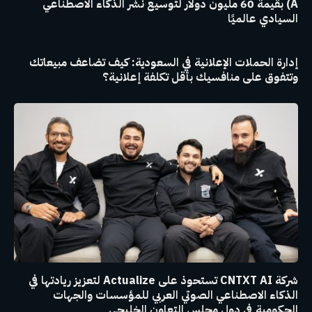
A) بقيمة 60 مليون دولار لتوسيع نشر الذكاء الاصطناعي
السيادي عالميًا
إدارة الحملات الإعلانية في السعودية: كيف تضاعف مبيعاتك
وتتفوق على منافسيك بأقل تكلفة إعلانية؟
شركة CNTXT AI تستحوذ على Actualize لتعزيز ريادتها في
الذكاء الاصطناعي الصوتي العربي للمؤسسات والجهات
الحكومية في دول مجلس التعاون الخليجي