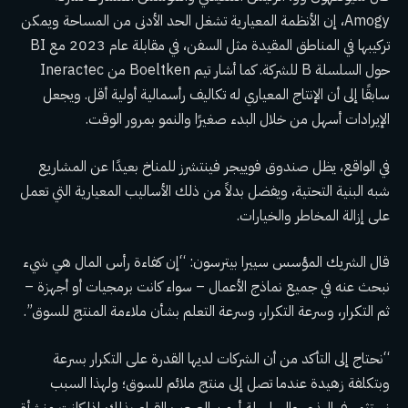
Amogy، إن الأنظمة المعيارية تشغل الحد الأدنى من المساحة ويمكن
تركيبها في المناطق المقيدة مثل السفن، في مقابلة عام 2023 مع BI
حول السلسلة B للشركة. كما أشار تيم Boeltken من Ineractec
سابقًا إلى أن الإنتاج المعياري له تكاليف رأسمالية أولية أقل. ويجعل
الإيرادات أسهل من خلال البدء صغيرًا والنمو بمرور الوقت.
في الواقع، يظل صندوق فوييجر فينتشرز للمناخ بعيدًا عن المشاريع
شبه البنية التحتية، ويفضل بدلاً من ذلك الأساليب المعيارية التي تعمل
على إزالة المخاطر والخيارات.
قال الشريك المؤسس سييرا بيترسون: “إن كفاءة رأس المال هي شيء
نبحث عنه في جميع نماذج الأعمال – سواء كانت برمجيات أو أجهزة –
ثم التكرار، وسرعة التكرار، وسرعة التعلم بشأن ملاءمة المنتج للسوق”.
“نحتاج إلى التأكد من أن الشركات لديها القدرة على التكرار بسرعة
وبتكلفة زهيدة عندما تصل إلى منتج ملائم للسوق؛ ولهذا السبب