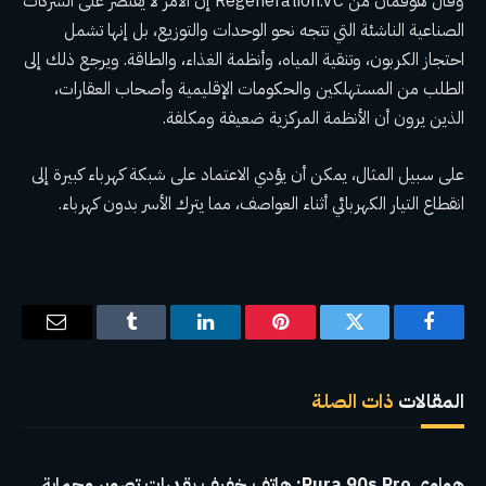
وقال هوفمان من Regeneration.VC إن الأمر لا يقتصر على الشركات
الصناعية الناشئة التي تتجه نحو الوحدات والتوزيع، بل إنها تشمل
احتجاز الكربون، وتنقية المياه، وأنظمة الغذاء، والطاقة. ويرجع ذلك إلى
الطلب من المستهلكين والحكومات الإقليمية وأصحاب العقارات،
الذين يرون أن الأنظمة المركزية ضعيفة ومكلفة.
على سبيل المثال، يمكن أن يؤدي الاعتماد على شبكة كهرباء كبيرة إلى
انقطاع التيار الكهربائي أثناء العواصف، مما يترك الأسر بدون كهرباء.
فيسبوك
تويتر
بينتيريست
لينكدإن
Tumblr
البريد
الإلكترو
المقالات
ذات الصلة
هواوي Pura 90s Pro: هاتف خفيف بقدرات تصوير وحماية