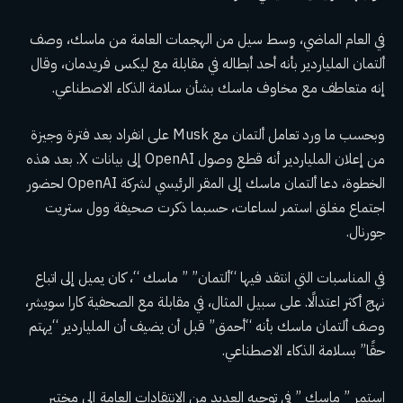
في العام الماضي، وسط سيل من الهجمات العامة من ماسك، وصف
ألتمان الملياردير بأنه أحد أبطاله في مقابلة مع ليكس فريدمان، وقال
إنه متعاطف مع مخاوف ماسك بشأن سلامة الذكاء الاصطناعي.
وبحسب ما ورد تعامل ألتمان مع Musk على انفراد بعد فترة وجيزة
من إعلان الملياردير أنه قطع وصول OpenAI إلى بيانات X. بعد هذه
الخطوة، دعا ألتمان ماسك إلى المقر الرئيسي لشركة OpenAI لحضور
اجتماع مغلق استمر لساعات، حسبما ذكرت صحيفة وول ستريت
جورنال.
في المناسبات التي انتقد فيها “ألتمان” ” ماسك “، كان يميل إلى اتباع
نهج أكثر اعتدالًا. على سبيل المثال، في مقابلة مع الصحفية كارا سويشر،
وصف ألتمان ماسك بأنه “أحمق” قبل أن يضيف أن الملياردير “يهتم
حقًا” بسلامة الذكاء الاصطناعي.
استمر ” ماسك ” في توجيه العديد من الانتقادات العامة إلى مختبر