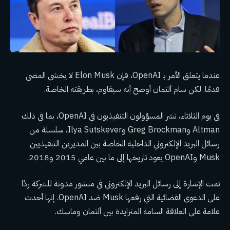
عندما يتعلق الأمر بـ OpenAI، فإن Elon Musk لا يخشى المضي
قدمًا. لكن سام ألتمان أوضح أنه سيقاوم، بطريقته الخاصة.
في يوم الثلاثاء، نشر المسؤولون التنفيذيون في OpenAI، بما في ذلك
Altman وGreg Brockman وIlya Sutskever، سلسلة من
رسائل البريد الإلكتروني الداخلية الخاصة بين المديرين التنفيذيين
Musk وOpenAI يعود تاريخها إلى ما بين عامي 2015 و2018.
تمت الإشارة إلى رسائل البريد الإلكتروني في منشور مدونة للشركة ردًا
على الدعوى القضائية التي رفعها Musk ضد OpenAI. إنها أحدث
علامة على العلاقة السامة المتزايدة بين ألتمان وماسك.