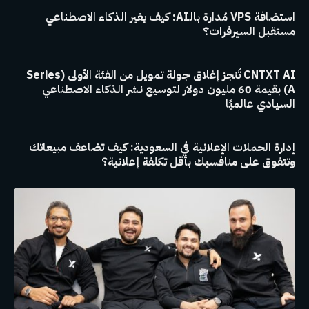
استضافة VPS مُدارة بالـAI: كيف يغير الذكاء الاصطناعي
مستقبل السيرفرات؟
CNTXT AI تُنجز إغلاق جولة تمويل من الفئة الأولى (Series
A) بقيمة 60 مليون دولار لتوسيع نشر الذكاء الاصطناعي
السيادي عالميًا
إدارة الحملات الإعلانية في السعودية: كيف تضاعف مبيعاتك
وتتفوق على منافسيك بأقل تكلفة إعلانية؟