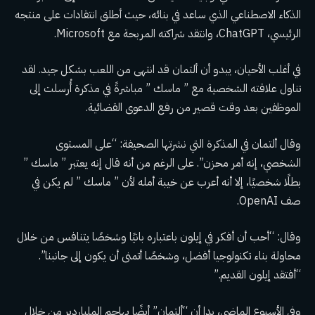
الذكاء الاصطناعي الذي ساعد في بنائه، حيث أطلق انتقادات على منتجه
الرئيسي، ChatGPT، وانتقد شراكته المربحة مع Microsoft.
في أغلب الأحيان، يبدو أن ألتمان قد انتهى من اللعب بشكل جيد. لقد
تناول علاقته الشخصية مع ” ماسك ” مباشرةً في مذكرة أُرسلت إلى
الموظفين بعد وقت قصير من رفع الدعوى القضائية.
وقال ألتمان في المذكرة التي نشرتها الصحيفة: “على المستوى
الشخصي، إنه أمر محزن”. على الرغم من أنه قال إنه يعتبر ” ماسك ”
بطلًا شخصيًا، إلا أنه أعرب عن خيبة أمله لأن ” ماسك ” لم يكن في
صف OpenAI.
وقال: “أحب أن أفكر في إيلون باعتباره بانيًا وشخصًا يتنافس من خلال
محاولة بناء تكنولوجيا أفضل، وشخصًا أتمنى أن يكون إلى جانبنا”.
“أفتقد إيلون القديم.”
وفي الأسبوع الماضي، بدا أن “ألتمان” أيضًا يهاجم الملياردير من خلال