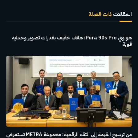
الإلكترو
المقالات
ذات الصلة
هواوي Pura 90s Pro: هاتف خفيف بقدرات تصوير وحماية
قوية
من ترسيخ القيمة إلى الثقة الرقمية: مجموعة METRA تستعرض