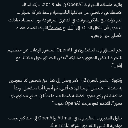
واتهم ماسك، الذي ترك OpenAI في عام 2018، شركة الذكاء
الاصطناعي بالتخلي عن مبادئها التأسيسية وسط شراكة بمليارات
الدولارات مع مايكروسوفت في الدعوى المرفوعة يوم الجمعة. جادلت
الدعوى بأن انتقال الشركة إلى أ
“الربح محدد”
انتهك القسم عقده
الأصلي غير الربحي.
نشر المسؤولون التنفيذيون في OpenAI المنشور للإعلان عن خططهم
للتحرك لرفض الدعوى ومشاركة “بعض الحقائق حول علاقتنا مع
إيلون”.
وكتبوا: “نشعر بالحزن لأن الأمر وصل إلى هذا مع شخص كنا معجبين
به بشدة – شخص ألهمنا لهدف أعلى، ثم أخبرنا أننا سنفشل، وبدأ
منافسًا، ثم رفع دعوى قضائية ضدنا عندما بدأنا في صنع محتوى ذي
معنى”. التقدم نحو مهمة OpenAI بدونه.”
حاول المديرون التنفيذيون في Altman وOpenAI إلى حد كبير تجنب
مواجهة الرئيس التنفيذي لشركة Tesla علنًا.