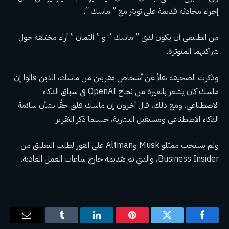
إجراء محادثة قديمة على تويتر مع ” ماسك “.
من الطبيعي أن يكون لدى ” ماسك ” و ” ألتمان ” آراء مختلفة حول
شراكتهما المتوترة.
وذكرت الصحيفة نقلاً عن أشخاص مقربين من ماسك، الذين قالوا إن
ماسك كان يشعر بالغيرة من نجاح OpenAI في سباق الذكاء
الاصطناعي. ومع ذلك، قال آخرون إن ماسك قلق حقًا بشأن سلامة
الذكاء الاصطناعي ومستقبل البشرية، حسبما ذكر التقرير.
ولم يستجب ممثلو Musk وAltman على الفور لطلب التعليق من
Business Insider، والذي تم تقديمه خارج ساعات العمل العادية.
فيسبوك
تويتر
بينتيريست
لينكدإن
Tumblr
البريد