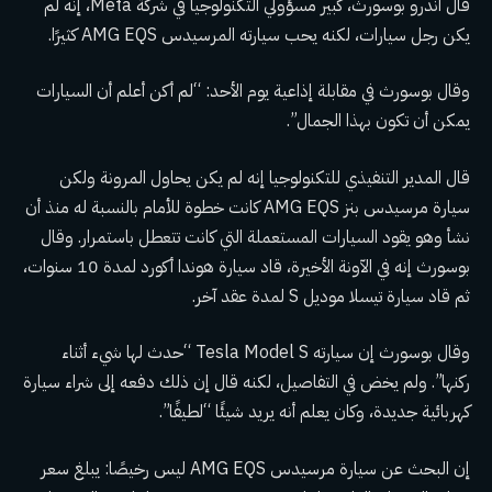
قال أندرو بوسورث، كبير مسؤولي التكنولوجيا في شركة Meta، إنه لم
يكن رجل سيارات، لكنه يحب سيارته المرسيدس AMG EQS كثيرًا.
وقال بوسورث في مقابلة إذاعية يوم الأحد: “لم أكن أعلم أن السيارات
يمكن أن تكون بهذا الجمال”.
قال المدير التنفيذي للتكنولوجيا إنه لم يكن يحاول المرونة ولكن
سيارة مرسيدس بنز AMG EQS كانت خطوة للأمام بالنسبة له منذ أن
نشأ وهو يقود السيارات المستعملة التي كانت تتعطل باستمرار. وقال
بوسورث إنه في الآونة الأخيرة، قاد سيارة هوندا أكورد لمدة 10 سنوات،
ثم قاد سيارة تيسلا موديل S لمدة عقد آخر.
وقال بوسورث إن سيارته Tesla Model S “حدث لها شيء أثناء
ركنها”. ولم يخض في التفاصيل، لكنه قال إن ذلك دفعه إلى شراء سيارة
كهربائية جديدة، وكان يعلم أنه يريد شيئًا “لطيفًا”.
إن البحث عن سيارة مرسيدس AMG EQS ليس رخيصًا: يبلغ سعر