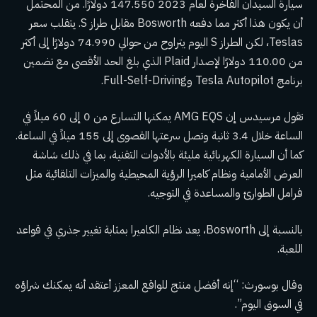
سيارة السيدان الفاخرة لعام 2023 147.550 دولارًا. من المحتمل
أن يكون هذا أكثر مما دفعه Bosworth مقابل طراز S. يتقلب سعر
Teslas، لكن الطراز S اليوم يتراوح من حوالي 74.990 دولارًا إلى أكثر
من 110.00 دولارًا لإصدار Plaid الذي بلغ الحد الأقصى مع تضمين
برنامج Tesla Autopilot وFull-Self-Driving.
تقول مرسيدس إن AMG EQS يمكنها التسارع من 0 إلى 60 ميلاً في
الساعة خلال 3.4 ثانية وتصل سرعتها القصوى إلى 155 ميلاً في الساعة.
كما أن السيارة الكهربائية مليئة بالأدوات التقنية، بما في ذلك شاشة
العرض الأمامية ونظام كاميرا الرؤية المحيطية والميزات التلقائية مثل
فرامل الطوارئ والمساعدة في التوجيه.
بالنسبة إلى Bosworth، يعد نظام الكاميرا بمثابة تغيير جذري في قواعد
اللعبة.
وقال بوسورث: “إنه أفضل منتج للواقع المعزز أعتقد أنه يمكنك شراؤه
في السوق اليوم”.