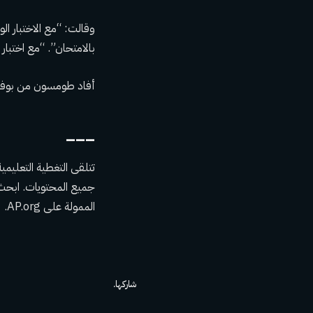
وقالت: “مع الاختبار ا
بالامتحان”. “مع اختبار SAT الرقمي، كنت لا أزال أعلم أنه كان اختبارًا في ذهني، لكنني كنت أقل قلقًا.” ___
أفاد طومسون من بوفال
___
جميع المحتويات. ابح
الممولة على
AP.org
.
شاركها.