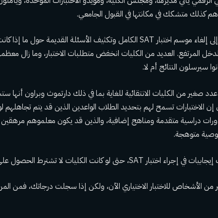
ي الرقمي
يأتي مديرها، ومجلس الكلية، ومؤيدو الاختبارات الموحدة، ويأملون 
ن هم كذلك
متشكك في مكانتها في القبول الجامعي
.
أدى جائحة كوفيد-19 إلى إلغاء موسم اختبار SAT الكامل وتكثيف الأسئلة القديمة حو
لدخل المرتفع. العديد من الكليات
انخفض متطلبات الاختبار
، وما زال معظمهم
نوا سيرسلون النتائج أم لا.
ن عدد صغير من الكليات الانتقائية للغاية بما في ذلك دارتموث وبراون أنه
. ويقولون إن الاختبارات تسمح لهم بتحديد الطلاب الواعدين الذين قد يتم تجاهلهم
دورات دراسية متقدمة ومناهج إضافية، والذين قد يكون معلموهم مرهقين ل
توصية متوهجة.
SA، حتى لو كانت الكليات لا تشترط الحصول على درجاتهم.
ير من الأشخاص للاختبار الاختياري الآن، ولكن إذا سجلت درجاتك، فمن ا