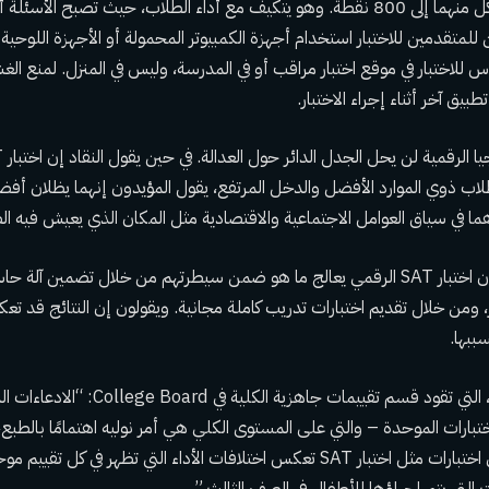
والكتابة – تصل قيمة كل منهما إلى 800 نقطة. وهو يتكيف مع أداء الطلاب، حيث تصبح
 للمتقدمين للاختبار استخدام أجهزة الكمبيوتر المحمولة أو الأجهزة اللوحية
س للاختبار في موقع اختبار مراقب أو في المدرسة، وليس في المنزل. لمنع ال
بيق آخر أثناء إجراء الاختبار.
لاب ذوي الموارد الأفضل والدخل المرتفع، يقول المؤيدون إنهما يظلان أفضل 
هما في سياق العوامل الاجتماعية والاقتصادية مثل المكان الذي يعيش فيه ال
يقول مسؤولو الاختبار إن اختبار SAT الرقمي يعالج ما هو ضمن سيطرتهم من خلال تضمي
ار، ومن خلال تقديم اختبارات تدريب كاملة مجانية. ويقولون إن النتائج قد ت
سببها.
قالت بريسيلا رودريجيز، التي تقود قسم تقييمات ج
بارات الموحدة – والتي على المستوى الكلي هي أمر نوليه اهتمامًا بالطبع، 
“لكن اختلافات الأداء في اختبارات مثل اختبار SAT تعكس اختلافات الأداء التي تظهر ف
رات التي يتم إجراؤها للأطفال في الصف الثالث.”