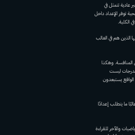
نوات خطوة غير عادية تتمثل في
كة مع CollegeSpring، وهي منظمة غير ربحية توفر الإعداد داخل
الكلية.
خاص للطلاب مثل طلابها الذين هم في الغالب
 المنافسة. وهكذا
 الدرجات ليست
الواقع يستبعدون
 غالبًا ما يتطلب إعدادًا
ضيات والآخر للقراءة