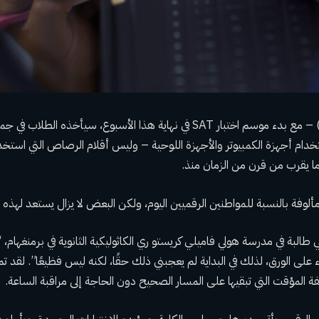
برمنغهام، علاء (ا ف ب) – مع بدء موسم اختبار SAT في نهاية هذا الأسبوع، سيأخذه ا
خدام أجهزة الكمبيوتر والأجهزة اللوحية – وليس أقلام الرصاص التي استخدم
ما يقرب من قرن من الزمان منذ.
لوفة بالنسبة للمواطنين الرقميين اليوم، ولكن البعض لا يزال يستعد لهذه ا
البة في مدرسة هولي فاميلي كريستو ري الكاثوليكية الثانوية في برمنغهام، “
ء على الورق، لذلك في البداية لم يعجبني ذلك حقًا، لكنه ليس فظيعًا”. لقد 
ة المؤقت التي تبقيها على المسار الصحيح دون الحاجة إلى مراقبة الساعة.