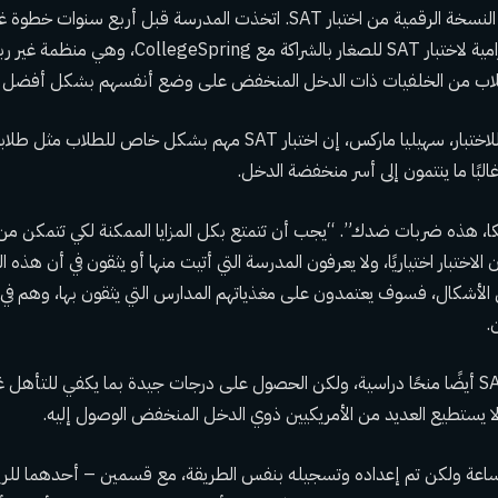
كان فصلها يتدرب على النسخة الرقمية من اختبار SAT. اتخذت المدرسة قبل أربع س
تقديم دورة إعدادية إلزامية لاختبار SAT للصغار بالشرا
لاب من الخلفيات ذات الدخل المنخفض على وضع أنفسهم بشكل أفضل في 
قالت معلمة الإعدادية للاختبار، سهيليا ماركس، إن اختبار SAT مهم بشكل 
غالبًا ما ينتمون إلى أسر منخفضة الدخل.
كا، هذه ضربات ضدك”. “يجب أن تتمتع بكل المزايا الممكنة لكي تتمكن من
ن الاختبار اختياريًا، ولا يعرفون المدرسة التي أتيت منها أو يثقون في أن هذه
شكال، فسوف يعتمدون على مغذياتهم المدارس التي يثقون بها، وهم في 
.
يمكن أن يوفر اختبار SAT أيضًا منحًا دراسية، ولكن الحصول على درجات جيدة بما يكفي للتأهل
ا لا يستطيع العديد من الأمريكيين ذوي الدخل المنخفض الوصول إليه.
بساعة ولكن تم إعداده وتسجيله بنفس الطريقة، مع قسمين – أحدهما للريا