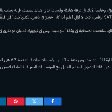
لورقي، وخاصة لأنك في غرفة هادئة والساعة تدق هناك بصمت، فإنه يجلب بال
و، ساهمت الصحفية في وكالة أسوشيتد برس في نيويورك تشيان مومفري ف
تتلقى التغطية التعليمية لوكا
ث عن نقاط الوصول
المعايير
للعمل مع المؤسسات الخيرية، قائمة الداعمين و
فيسبوك
تويتر
بينتيريس