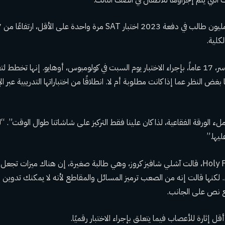
وسيقوم إيمرسون هاوسر، 17 عاماً، بإجراء الاختبار يوم السبت في كولومبوس، أوهايو. إنها تخط
ا بغض النظر عما إذا كانت مطلوبة أم لا. انطلاقًا من اختباراتها التدريبية عبر
لء الورقة الفقاعية، لذا كان علينا فقط التركيز على شاشاتنا طوال الوقت”
ليها.”
في Holy Family Cristo Rey، قالت آشلي شافيز كروز، وهي طالبة صغيرة، إن هناك ميزات تج
 لكنها قالت إنه من الصعب ترميز المسائل والمقاطع لأنه لا يمكنك تدوين ا
بع نص على الجانب.
 إثارة للأعصاب فيما يتعلق بإجراء الاختبار رقميًا.