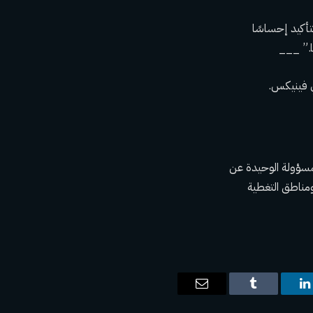
تأكيد إحساسًا
ي فينيكس.
لة أسوشيتد برس دعمًا ماليًا من مؤسسات خاصة متعددة. AP هي المسؤولة الوحيدة عن
مناطق التغطية
ت
لينكدإن
Tumblr
البريد