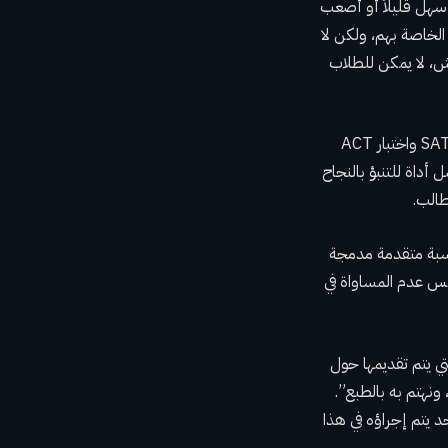
 الأسئلة أسهل قليلاً أو أصعب
 الخاصة بهم، ولكن لا
غش، لا يمكن للطلاب
إن التحول إلى التكنولوجيا الرقمية لن يحل الجدل الدائر حول العدالة. في حين يقول النقاد إن اختبار SAT واختبار ACT
أداة للتنبؤ بالنجاح
طالب.
ن آلة حاسبة متقدمة مدمجة
عكس عدم المساواة في
اهزية الكلية في College Board: “الادعاءات التي يتم تقديمها حول
ونهتم به بالطبع”.
ي كل تقييم موحد يتم إجراؤه في هذا