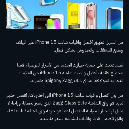
من السهل تطبيق أفضل واقيات شاشة iPhone 15 على الهاتف
وتمنع التشققات والخدوش بشكل فعال.
لمساعدتك على حماية جهازك الجديد من الأضرار العرضية، قمنا
بتجميع قائمة بأفضل واقيات شاشة iPhone 15 من العلامات
التجارية الموثوقة، بما في ذلك Zagg وSpigen والمزيد.
من بين أفضل واقيات شاشة iPhone 15 التي اختبرناها، أفضل اختيار
لدينا هو واقي الشاشة Zagg Glass Elite الذي يتميز بحماية وراحة لا
مثيل لها. خيار الميزانية المفضل لدينا هو حزمة واقي الشاشة JETech،
والتي تتضمن ثلاث واقيات للشاشة بسعر مناسب.