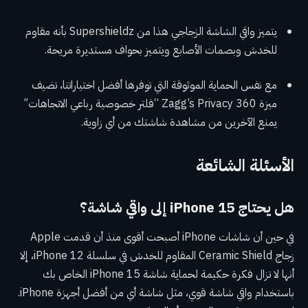
يتميز واقي الشاشة الزجاجي هذا من Supershieldz بأنه مقاوم
للخدش وبصمات الأصابع ويتميز بحواف مستديرة مريحة.
مع نفس الحماية الموثوقة التي توفرها أفضل اختياراتنا، تضيف
ميزة Zagg’s Privacy 360 “فلتر خصوصية رباعي الاتجاهات”
يمنع الآخرين من مشاهدة شاشتك من أي زاوية.
الأسئلة الشائعة
هل يحتاج iPhone 15 إلى واقي شاشة؟
في حين أن شاشات iPhone أصبحت أقوى منذ أن قدمت Apple
زجاج Ceramic Shield المقاوم للخدش في سلسلة iPhone 12، إلا
أنها لا تزال فكرة حكيمة لحماية شاشة iPhone 15 الخاص بك
باستخدام واقي شاشة قوي، مثل شاشة أي من أفضل أجهزة iPhone.