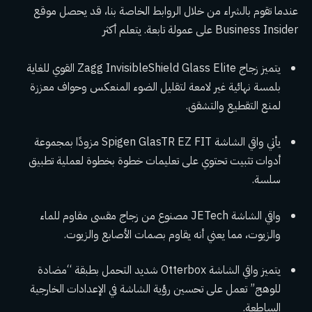
عندما تقوم بالشراء من خلال الروابط الخاصة بنا، قد يحصل موقع
Business Insider على عمولة تابعة. يتعلم أكثر
يتميز زجاج Zagg InvisibleShield Glass Elite القوي للغاية
بلمسة نهائية غير لامعة لتقليل الضوء المنعكس وحواف معززة
لمنع التقطيع والتشقق.
يأتي واقي الشاشة Spigen GlasTR EZ FIT مزودًا بمجموعة
أدوات تثبيت تحتوي على تعليمات خطوة بخطوة لعملية تطبيق
سلسة.
واقي الشاشة JETech مصنوع من زجاج مقسى مقاوم للماء
والزيوت، مما يعني أنه يقاوم بصمات الأصابع والزيوت.
يتميز واقي الشاشة Otterbox شديد التحمل بطبقة “مضادة
للوهج” تعمل على تحسين رؤية الشاشة في الإعدادات الخارجية
الساطعة.