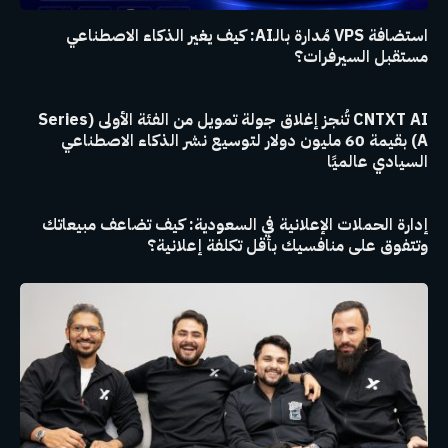
استضافة VPS مُدارة بالـAI: كيف يغير الذكاء الاصطناعي
مستقبل السيرفرات؟
CNTXT AI تُنجز إغلاق جولة تمويل من الفئة الأولى (Series
A) بقيمة 60 مليون دولار لتوسيع نشر الذكاء الاصطناعي
السيادي عالميًا
إدارة الحملات الإعلانية في السعودية: كيف تضاعف مبيعاتك
وتتفوق على منافسيك بأقل تكلفة إعلانية؟