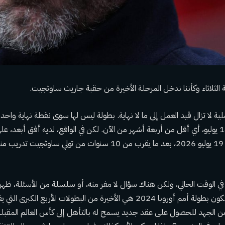
 الثلاثاء وكأننا ندخل المرحلة الأخيرة من حقبة جاريث ساوثجيت.
لا تزال قيد العمل إلى ما لا نهاية. بطولة ليس لها سوى نقطة نهاية واحدة 
الأولمبي في برلين يوم 14 يوليو، أي أقل من أربعة أشهر من الآن. لكن في الواقع، لديه أفق أب
روثرفورد، نيوجيرسي في 19 يوليو 2026، بعد ما يقرب من 10 سنوات من تولي
ا في الوقت الحالي، ولكن هناك سؤال لا مفر منه، أو سلسلة من الأسئلة، ظه
التوقف الدولي: هل ستكون بطولة أمم أوروبا 2024 هي الأخيرة من البطولات الأرب
 الجهد للحصول على عقد جديد يسمح له بالتأهل إلى كأس العالم المقب