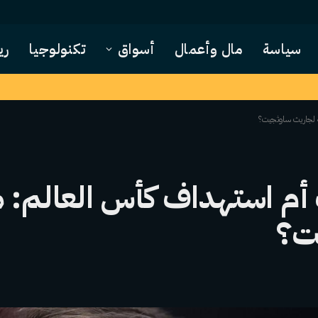
سياسة
مال وأعمال
أسواق
تكنولوجيا
ري
ة لجاريث ساوثجيت؟
أم استهداف كأس العالم: م
ت؟