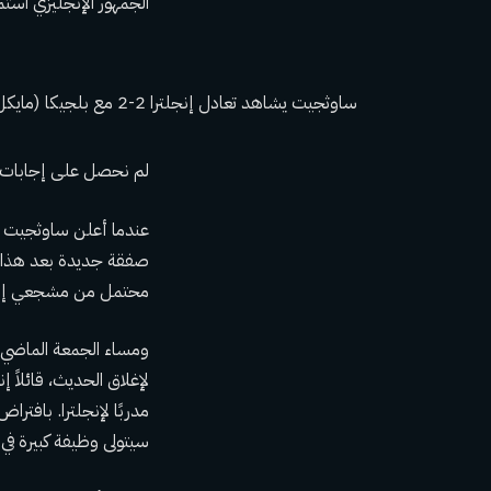
الجمهور الإنجليزي استم
ساوثجيت يشاهد تعادل إنجلترا 2-2 مع بلجيكا (مايكل ريجان – الاتحاد الإنجليزي / الاتحاد الإنجليزي عبر Getty Images)
لم نحصل على إجابات ل
عندما أعلن ساوثجيت عن
صفقة جديدة بعد هذا ال
محتمل من مشجعي إنجلت
ومساء الجمعة الماضي، ق
لإغلاق الحديث، قائلاً إ
مدربًا لإنجلترا. بافتر
سيتولى وظيفة كبيرة في