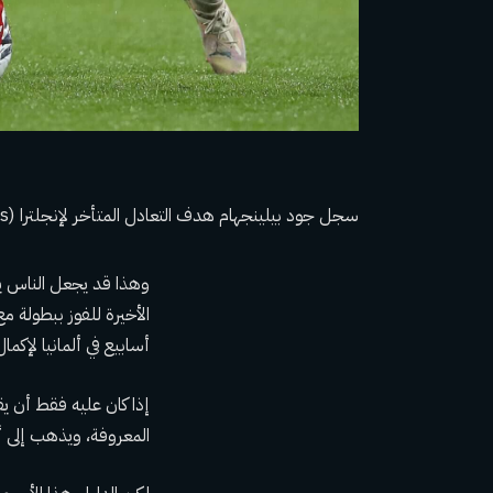
سجل جود بيلينجهام هدف التعادل المتأخر لإنجلترا (Crystal Pix/MB Media/Getty Images)
وهذا قد يجعل الناس ي
الأخيرة للفوز ببطولة م
أسابيع في ألمانيا لإكما
إذا كان عليه فقط أن يقل
المعروفة، ويذهب إلى أل