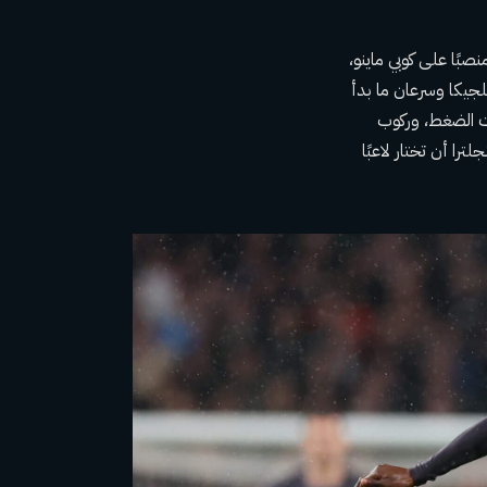
ًا على كوبي ماينو،
ا أمام بلجيكا وسرعان ما بدأ
ت الضغط، وركوب
را أن تختار لاعبًا