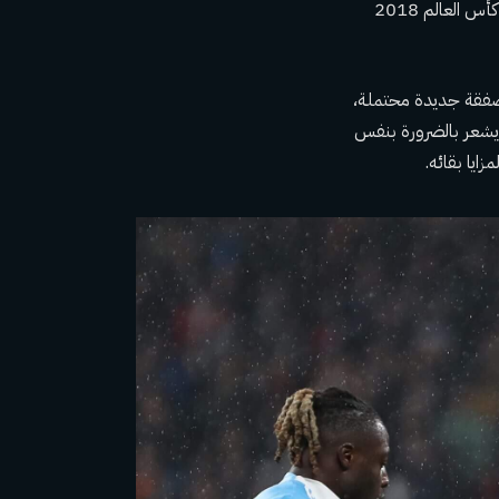
لا يبدو أنه على وشك القيام “بجولين لوبيتيغي”. (تم إقالة مدرب إسبانيا في بداية مشوار إسبانيا في كأس العالم 2018
 صفقة جديدة محتملة،
 يشعر بالضرورة بنفس
ايا بقائه.