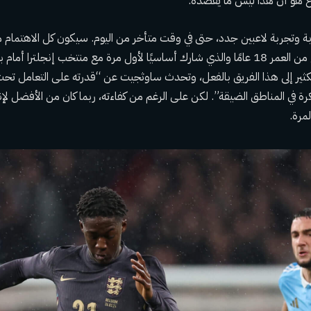
وع هو أن هذا ليس ما يقصده.
تجربة لاعبين جدد، حتى في وقت متأخر من اليوم. سيكون كل الاهتمام منصب
لاعب خط الوسط البالغ من العمر 18 عامًا والذي شارك أساسيًا لأول مرة مع منتخب إنجلتر
كثير إلى هذا الفريق بالفعل، وتحدث ساوثجيت عن “قدرته على التعامل تح
رة في المناطق الضيقة”. لكن على الرغم من كفاءته، ربما كان من الأفضل لإنجلت
لمرة.