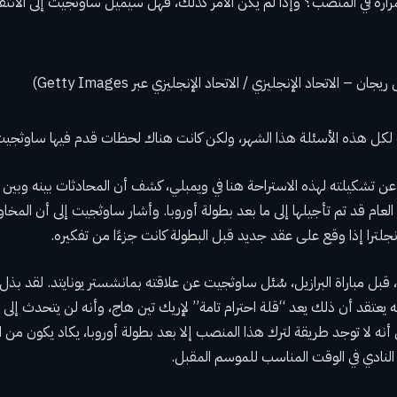
راره في المنصب؟ وإذا لم يكن الأمر كذلك، فهل سيميل ساوثجيت إلى الانتقال
كل هذه الأسئلة هذا الشهر، ولكن كانت هناك لحظات قدم فيها ساوثجي
 تشكيلته لهذه الاستراحة هنا في ويمبلي، كشف أن المحادثات بينه وبين ا
عام قد تم تأجيلها إلى ما بعد بطولة أوروبا. وأشار ساوثجيت إلى أن الم
را إذا وقع على عقد جديد قبل البطولة كانت جزءًا من تفكيره.
بل مباراة البرازيل، سُئل ساوثجيت عن علاقته بمانشستر يونايتد. لقد بذل ك
نه يعتقد أن ذلك يعد “قلة احترام تامة” لإريك تين هاج، وأنه لن يتحدث إلى أي 
اض أنه لا توجد طريقة لترك هذا المنصب إلا بعد بطولة أوروبا، يكاد يكون من
 النادي في الوقت المناسب للموسم المقبل.