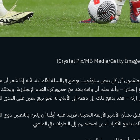
عتقدون أن كل بيض ساوثجيت يوضع في السلة الألمانية. لأنه إذا شعر أن
ع إنجلترا – وأنه يعلم أن وقته ينفد مع جمهور كرة القدم الإنجليزية، ويعتق
ل إرثه – فقد يدفع ذلك إلى دفعه إلى الأمام. له نحو نهج معين على المدى القص
ق بشأن الأشهر الأربعة المقبلة، فربما عليه أيضًا أن يلتزم باللاعبين ذوي ا
مانيا مع الأفراد الذين اصطحبهم إلى البطولات في الماضي.