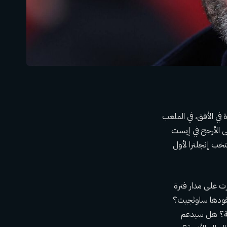
في الأفق، في الملعب
عد، على الأرجح في إيست
 ساوثجيت تدريب منتخب إنجلترا لأول
رت على مدار فترة
ع الكبرى التي يقودها ساوثجيت؟
لة؟ هل سيدعم