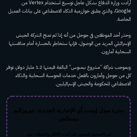
أرادت وزارة الدفاع بشكل عاجل توسيع استخدام Vertex من
Google، والذي يطبق خوارزمية الذكاء الاصطناعي على بيانات العميل
الخاصة.
وحذر أحد الموظفين في جوجل من أنه إذا لم تمنح الشركة الجيش
الإسرائيلي المزيد من الوصول، فإنها ستخاطر بالخسارة أمام منافستها
السحابية أمازون.
وبموجب شراكة “مشروع نيمبوس” البالغة قيمتها 1.2 مليار دولار، توفر
كل من جوجل وأمازون بالفعل خدمات الحوسبة السحابية والذكاء
الاصطناعي للحكومة والجيش الإسرائيليين.
نشرة ميدل إيست آي الإخبارية الجديدة: جيروزاليم
ديسباتش
قم بالتسجيل للحصول على أحدث الأفكار والتحليلات حول