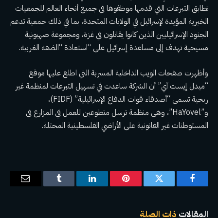
تطابق التبرعات التي قدمها موظفوها في جميع أنحاء العالم للجمعيات
الخيرية المؤيدة لإسرائيل في الولايات المتحدة، بما في ذلك جمعية تدعم
الجنود الإسرائيليين الذين كانوا يقاتلون في غزة، ومجموعة صهيونية
مسيحية تهدف إلى مساعدة إسرائيل على “استعادة “الضفة الغربية.
وأظهرت صفحات الويب الداخلية المسربة التي اطلع عليها موقع
“ميدل إيست آي” أن الشركة ساعدت في تسهيل التبرعات لمنظمة غير
ربحية تسمى “أصدقاء قوات الدفاع الإسرائيلية” (FIDF)،
و”HaYovel”، وهي منظمة ترسل متطوعين للعمل في المزارع في
المستوطنات غير القانونية على الأراضي الفلسطينية المحتلة.
فيسبوك
تويتر
بينتيريست
لينكدإن
Tumblr
البريد
الإلكترو
المقالات
ذات الصلة