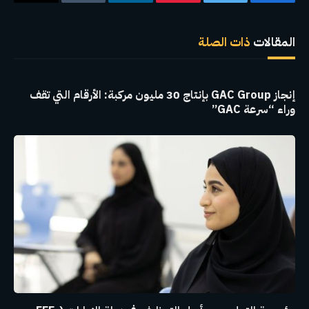
فيسبوك
تويتر
بينتيريست
لينكدإن
Tumblr
البريد
الإلكترو
المقالات
ذات الصلة
إنجاز GAC Group بإنتاج 30 مليون مركبة: الأرقام التي تقف
وراء “سرعة GAC”