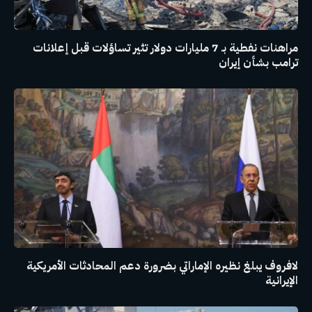
مراهنات نفطية بـ 7 مليارات دولار تثير تساؤلات قبل إعلانات
ترامب بشأن إيران
لافروف يبلغ نظيره الإماراتي بضرورة دعم المحادثات الأمريكية
الإيرانية