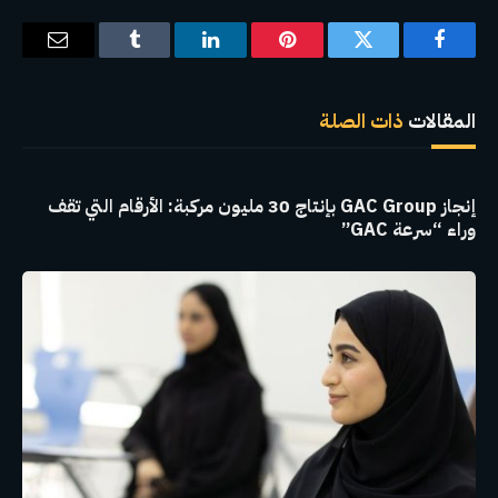
فيسبوك
تويتر
بينتيريست
لينكدإن
Tumblr
البريد
الإلكترو
المقالات
ذات الصلة
إنجاز GAC Group بإنتاج 30 مليون مركبة: الأرقام التي تقف
وراء “سرعة GAC”