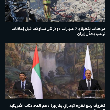
مراهنات نفطية بـ 7 مليارات دولار تثير تساؤلات قبل إعلانات
ترامب بشأن إيران
لافروف يبلغ نظيره الإماراتي بضرورة دعم المحادثات الأمريكية