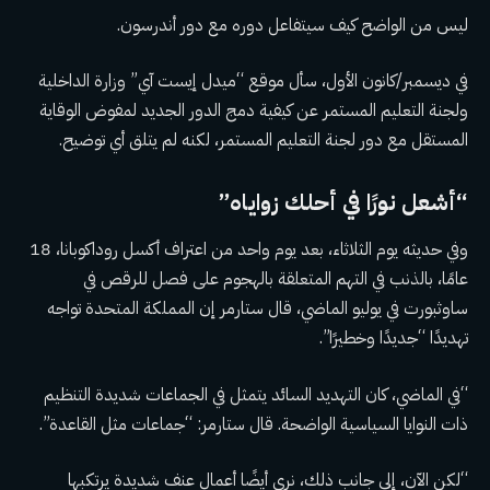
ليس من الواضح كيف سيتفاعل دوره مع دور أندرسون.
في ديسمبر/كانون الأول، سأل موقع “ميدل إيست آي” وزارة الداخلية
ولجنة التعليم المستمر عن كيفية دمج الدور الجديد لمفوض الوقاية
المستقل مع دور لجنة التعليم المستمر، لكنه لم يتلق أي توضيح.
“أشعل نورًا في أحلك زواياه”
وفي حديثه يوم الثلاثاء، بعد يوم واحد من اعتراف أكسل روداكوبانا، 18
عامًا، بالذنب في التهم المتعلقة بالهجوم على فصل للرقص في
ساوثبورت في يوليو الماضي، قال ستارمر إن المملكة المتحدة تواجه
تهديدًا “جديدًا وخطيرًا”.
“في الماضي، كان التهديد السائد يتمثل في الجماعات شديدة التنظيم
ذات النوايا السياسية الواضحة. قال ستارمر: “جماعات مثل القاعدة”.
“لكن الآن، إلى جانب ذلك، نرى أيضًا أعمال عنف شديدة يرتكبها