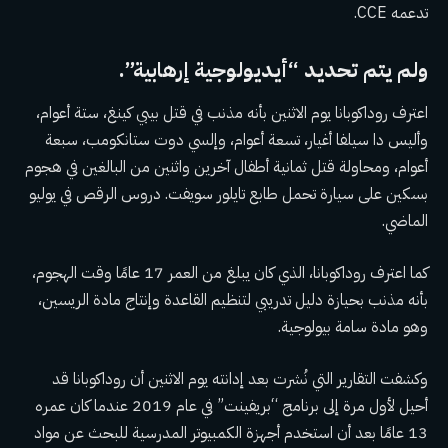
تدعمه CCE.
ولم يتم تحديد “أيديولوجية إرهابية”.
اعترف روداكوبانا يوم الاثنين بأنه مذنب في قتل بيبي كينغ، ستة أعوام،
وأليس دا سيلفا أغيار، تسعة أعوام، وإلسي دوت ستانكومب، سبعة
أعوام، ومحاولة قتل ثمانية أطفال آخرين واثنين من البالغين في هجوم
بسكين على سيارة تحمل طابع تايلور سويفت. دروس الرقص في يوليو
الماضي.
كما اعترف روداكوبانا، الذي كان يبلغ من العمر 17 عامًا وقت الهجوم،
بأنه مذنب بحيازة دليل تدريبي لتنظيم القاعدة وإنتاج مادة الريسين،
وهو مادة سامة بيولوجية.
وكشفت التقارير التي نُشرت بعد إدانته يوم الاثنين أن روداكوبانا قد
أحيل لأول مرة إلى برنامج “بريفينت” في عام 2019 عندما كان عمره
13 عامًا بعد أن استخدم أجهزة الكمبيوتر المدرسية للبحث عن مواد