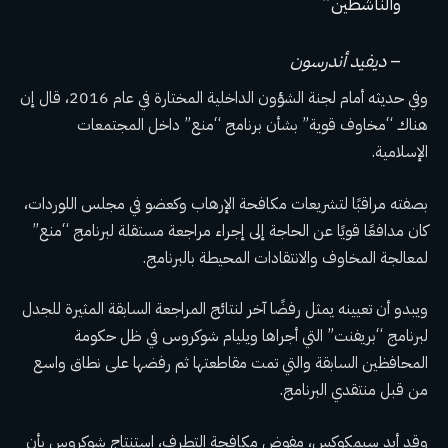
والناشطين”
–
ديفيد أندرسون
وفي حديثه أمام لجنة الشؤون الداخلية المختارة في عام 2016، قال إن
هناك “مخاوف قوية” بشأن برنامج “منع” داخل المجتمعات
الإسلامية.
بصفته مراقبًا لتشريعات مكافحة الإرهاب وكعضو في مجلس اللوردات،
كان مدافعًا قويًا عن الحاجة إلى إجراء مراجعة مستقلة لبرنامج “منع”
لمعالجة المخاوف والانتقادات المحيطة بالبرنامج.
ويبدو أن تعيينه يمثل رفضًا آخر لنتائج المراجعة السابقة المثيرة للجدل
لبرنامج “بريفنت” التي أجراها ويليام شوكروس في ظل حكومة
المحافظين السابقة والتي تمت مقاطعتها ثم رفضها على نطاق واسع
من قبل منتقدي البرنامج.
وقد أيد سيمكوكس، مفوض مكافحة التطرف، استنتاج شوكروس بأن