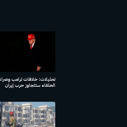
تحليلات: خلافات ترامب وصراع
الحلفاء ستتجاوز حرب إيران