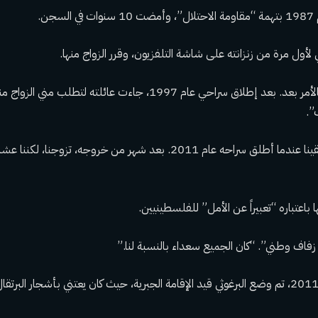
جن.
لأول مرة من زنزانته على شاشة التلفزيون، وقرر الزواج منها.
وقال نافع: “لم أعلم بالأمر بعد. بعد إطلاق سراحي عام 1997، جاءت عائلته ل
”.
باعتباره “تعبيراً عن الأمل” للفلسطينيين.
فاف وطني”. “كان الجميع سعداء بالنسبة لنا.”
بعد إطلاق سراحه عام 2011، تم وضع البرغوثي قيد الإقامة الجبرية، حيث كان يعتني بأشجار الب