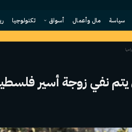
سياسة
مال وأعمال
أسواق
تكنولوجيا
ري
احها
ى يتم نفي زوجة أسير فلسطي