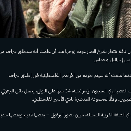
ان نافع تنتظر بفارغ الصبر عودة زوجها منذ أن علمت أنه سيطلق سراحه 
 بين إسرائيل وحماس.
دما علمت أنه سيتم طرده من الأراضي الفلسطينية فور إطلاق سراحه.
بعد قضاء 44 عامًا خلف القضبان في السجون الإسرائيلية، 34 منها على التوالي
ينيين، وفقًا لمجموعة المناصرة نادي الأسير الفلسطيني.
ر، في الضفة الغربية المحتلة، مزين بصور البرغوثي – بعضها قديم وبعضها حد