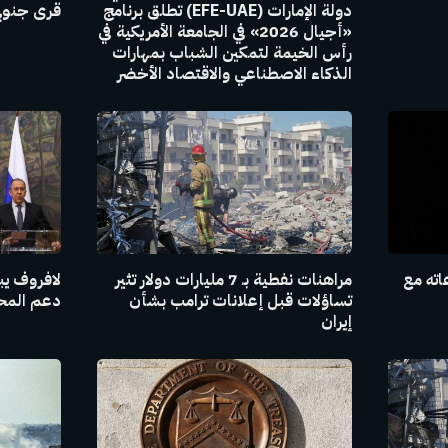
دولة الإمارات (EFE-UAE) تطلق برنامج
قرى جنوبي
«أجيال 2026» في الجامعة الأمريكية في
رأس الخيمة لتمكين الشباب بمهارات
الذكاء الاصطناعي والاقتصاد الأخضر
اته مع
مراهنات نفطية بـ 7 مليارات دولار تثير
لافروف يبل
تساؤلات قبل إعلانات ترامب بشأن
دعم المحاد
إيران