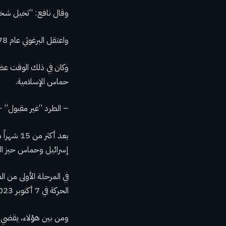
وقال نافع: “تخيل شخصاً أمضى 44 عاماً في السجن، والآن يفرضو
واعتقل البرغوثي عام 1978 وحكم عليه بالسجن المؤبد بتهمة قتل ضابط إسرائيلي وشن هجمات على مواقع إسرائيلية.
وكان في ذلك الوقت عضو
حماس الإسلامية.
– الطرد “غير مقبول” 
بعد أكث
إسرائيل وحماس حيز التن
الحركة في 7 أكتوبر 2023 – مقابل حوالي 1900 فلسطيني محتجز.