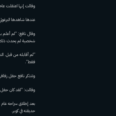
وقالت إنها اعتقلت عام 1987 بتهمة “مقاومة الاحتلال”، وأمضت 10 سنوات في الس
عندها شاهدها البرغوثي 
شخصية لم يحدث ذلك
فقط”.
وتتذكر نافع حفل زفافها 
وقالت: “لقد كان حفل ز
حديقته في كوبر.