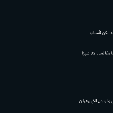
تطلب مني الزواج منه، لكن لأسباب
“لم أقابله من قبل. التقينا عندما أطلق سراحه عام 2011. بعد شهر من خروجه، تزوجنا، لكننا عشنا معًا لمدة 32 شهرًا
رتقال والزيتون التي زرعها في