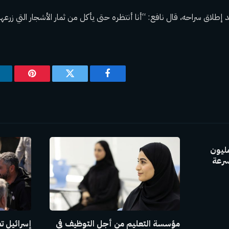
 إطلاق سراحه، قال نافع: “أنا أنتظره حتى يأكل من ثمار الأشجار التي زرعها
فيسبوك
تويتر
بينتيريس
GAC Group بإنتاج 30 مليون
سرعة
مؤسسة التعليم من أجل التوظيف في
إسرائيل ت