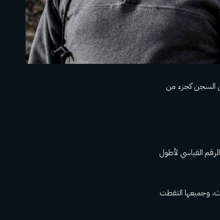
من السجن كجزء من
، يحمل نائل البرغوثي الرقم القياسي لأطول
يث، وجميعها التقطت