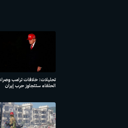
تحليلات: خلافات ترامب وصراع
الحلفاء ستتجاوز حرب إيران