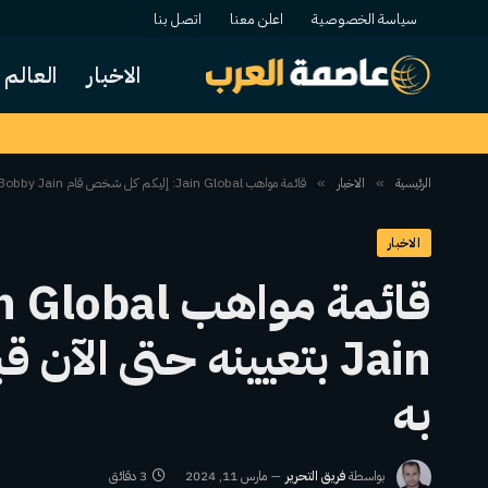
سياسة الخصوصية
اعلن معنا
اتصل بنا
الاخبار
العالم
الرئيسية
الاخبار
قائمة مواهب Jain Global: إليكم كل شخص قام Bobby Jain بتعيينه حتى الآن قبل إطلاق صندوق التحوط الكبير الخاص به
»
»
الاخبار
Jain بتعيينه حتى ال
به
بواسطة
فريق التحرير
مارس 11, 2024
3 دقائق