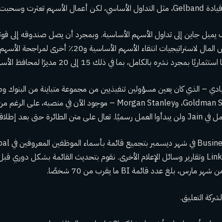
عثرت وسحبت العوائد.
ميل جاين إلى تداول الأسهم الأساسية. وبمجرد أن يصل صندوقه إلى قوته 
تخصيص 25٪ من رأس المال لاستراتيجيات انتقاء الأسهم الأساسية
قيادي – الذي كان يعين مسؤولين تنفيذيين من مجموعة متباينة من البنوك وص
ذلك Citadel، وGoldman Sachs، وMorgan Stanley – موجود الآن في منص
ائرة حتى بعد إطلاقها.
تقاريرنا الخاصة وLinkedIn وتقارير وسائل الإعلام الأخرى. نقوم بتحديث القائمة بشكل دوري
مارس، بلغ عدد قائمة BI ما يقرب من 70 شخصًا.
كة التعليق.