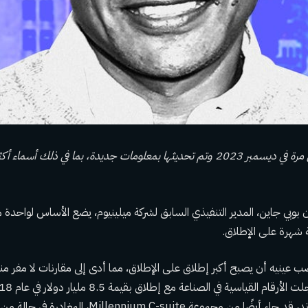
 بوبي جاين، المدير التنفيذي السابق لشركة ميلينيوم، يضع الأساس لواحدة 
 شهرة على الإطلاق.
Exodus، مايكل جيلباند، قد جاء أيضًا من مجموعة C-suite