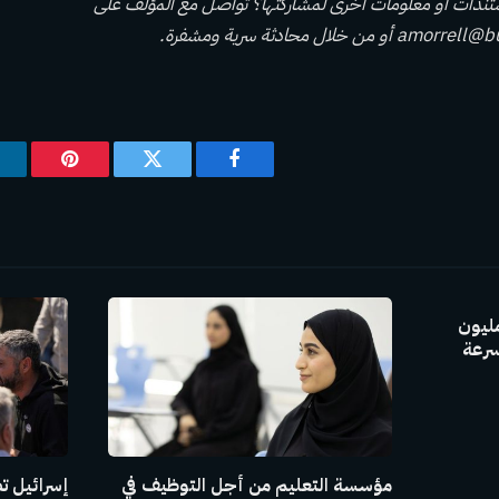
ندات أو معلومات أخرى لمشاركتها؟ تواصل مع المؤلف على
amorrell@bu
أو من خلال محادثة سرية ومشفرة.
فيسبوك
تويتر
بينتيريس
GAC Group بإنتاج 30 مليون
سرعة
مؤسسة التعليم من أجل التوظيف في
إسرائيل ت