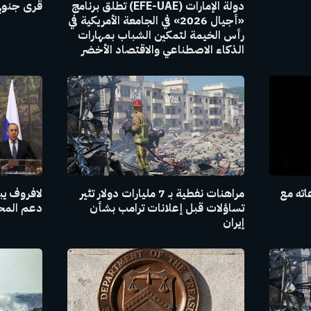
دولة الإمارات (EFE-UAE) تطلق برنامج
قرى جنوبي
«أجيال 2026» في الجامعة الأمريكية في
رأس الخيمة لتمكين الشباب بمهارات
الذكاء الاصطناعي والاقتصاد الأخضر
اته مع
مراهنات نفطية بـ 7 مليارات دولار تثير
لافروف يبل
تساؤلات قبل إعلانات ترامب بشأن
دعم المحاد
إيران