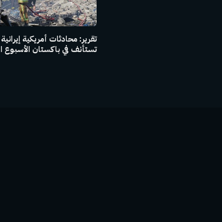
تقرير: محادثات أمريكية إيرانية
تستأنف في باكستان الأسبوع ا