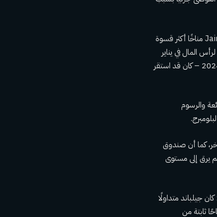
لكن بعض هذا التفاؤل الصيفي المشمس تلاشى في الخريف الماضي عندما واجهت شركة Jain Global مناخًا أكثر قسوة
رأس المال في يناير
من هذا العام – لم يتمكن من الوصول إلى المستثمرين من صاحب العمل السابق حتى بداية عام 2024 – كان قد استقر
عة والرسوم
ً بأي معيار آخر، كما أن صندوق
 لم يرق إلى مستوى
 المؤسسين: كان جيلباند متداولًا
 وكان جين مديرًا تنفيذيًا للأسهم لفترة طويلة. حققت شركة Exodus أرباحًا ثابتة من