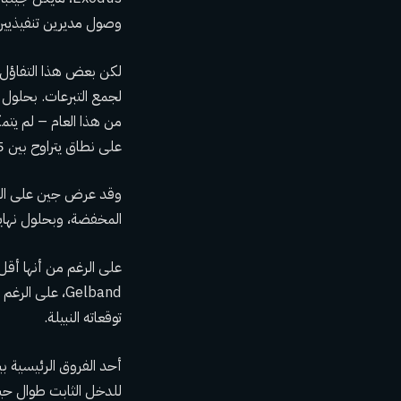
وصول مديرين تنفيذيين
لجمع التبرعات. بحلول ا
على نطاق يتراوح بين 5 مليارات دولار إلى 6 مليارات دولار. بحسب أشخاص مطلعين على الأمر.
وقد عرض جين على المست
المخفضة، وبحلول نهاية فبراير، ك
Gelband، على
توقعاته النبيلة.