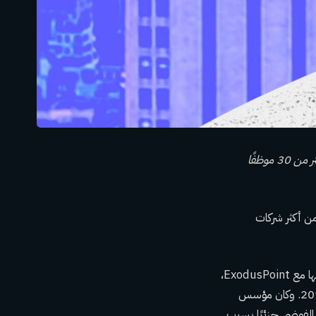
نُشرت هذه القصة لأول مرة في ديسمبر 2023 وتم تحديثها بمعلومات جديدة، بما في ذلك أسماء أكثر من 30 موظفًا
من أكثر شركات
في وقت مبكر، وضع نصب عينيه أن يصبح أكبر إطلاق على الإطلاق، مما أدى إلى مقارنات لا مفر منها مع ExodusPoint،
الشركة السابقة التي سجلت الأرقام القياسية في الصناعة مع إطلاق بقيمة 8.5 مليار دولار في عام 2018. وكان مؤسس
Millennium ، المغادرة في حالة من الفوضى جزئيًا بسبب