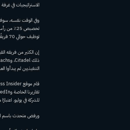
الاستراتيجيات في غرفة قيادة Gelband، مثل التداول الأساسي، لكن أعمال الأسهم ت
وفي الوقت نفسه، سوف ي
توظيف حوالي 70 فريقًا استثماريًا بمجرد نشره بالكامل، بما في ذلك 15 إلى 20 مديرًا لمحافظ الأسهم الأساسية.
إن الكثير من فريقه ال
التنفيذيين لم يبدأوا العمل في Jain ولن يبدأوا العمل رسميًا. تعال على متن الط
للشركة في يوليو. اعتبارًا من شهر 
ورفض متحدث باسم الشر