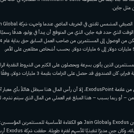
 مثل جاين.
لوقت الذي حدد فيه جاين، الذي من المتوقع أن يبدأ في يوليو، هدفًا رسميًا ل
ثمرين الذين يأتون بسرعة ويحصلون على الكثير من الشروط النقدية الرائ
ان الصندوق قد حصل على التزامات بقيمة 3 مليارات دولار، وفقًا لبلومبرج.
على الرغم من أنها أقل من علامة ExodusPoint، إلا أن رأس المال هذا سيظل هائلا
 الرغم من – أو ربما بسبب – هذا المبلغ غير العملي من المال الذي سيتم نشره،
أحد الفروق الرئيسية بين Exodus وJain Global هو الكفاءة الأساسية للمستثمرين
للدخل الثابت طوال حياته،