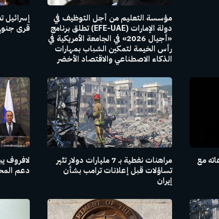
مؤسسة التعليم من أجل التوظيف في
إسرائيل ت
دولة الإمارات (EFE-UAE) تطلق برنامج
قرى جنوبي
«أجيال 2026» في الجامعة الأمريكية في
رأس الخيمة لتمكين الشباب بمهارات
الذكاء الاصطناعي والاقتصاد الأخضر
اته مع
مراهنات نفطية بـ 7 مليارات دولار تثير
لافروف يبل
تساؤلات قبل إعلانات ترامب بشأن
دعم المحاد
إيران