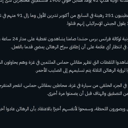
واحتجز مسلحون فلسطينيون 251 رهين
وأظهرت لقطات تلفزيونية لوك
ي انتظار أي علامة على أن إطلاق سراح الرهائن يمضي قدما بالفعل.
هدوا اللقطات التي تظهر مقاتلي حماس الملثمين في غزة وهم يحاولون 
لرؤية الرهائن الثلاثة يتم تسليمهم إلى الصليب الأحمر.
في الجزء الخلفي من سيارة في غزة، محاطين بمقاتلي حماس، انفجر المتفرجو
ن التصفيق والهتاف قبل أن يصمتوا مرة أخرى.
يصورون اللحظة، وسمحوا لأنفسهم أخيرًا بالاعتقاد بأن الرهائن عادوا أخيرً