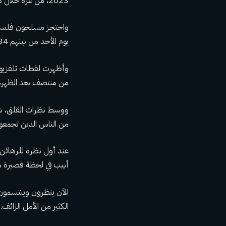
2023، من غزة خلال هدنة أولية مدتها 42 يومًا، مقابل حوالي 1900 فلسطيني محتجزين لدى إسرائيل.
يوم الأحد من بينهم 34 يقول الجيش الإسرائيلي إنهم قتلوا.
من منتصف بعد الظهر، ف
ووسط نظرات القلق، شا
من الناس الذين تجمعوا 
عند أول نظرة للرهائن 
أبيب في لحظة قصيرة م
الآن ينظرون ويبتسمون و
الكثير من الأمل الزائف.