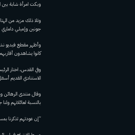
وبكت امرأة شابة بين ال
وتلا ذلك مزيد من الهتا
جونين وإميلي داماري ودورون ش
وأظهر مقطع فيديو نشره
كانوا يشاهدون أقاربهم 
وفي القدس، اختار الرئي
الاستنادي القديم أسفل
وقال منتدى الرهائن وعا
بالنسبة لعائلاتهم ولنا 
“إن عودتهم تذكرنا بمس
وسط الابتهاج في إسرائ