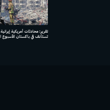
تقرير: محادثات أمريكية إيرانية
تستأنف في باكستان الأسبوع ا