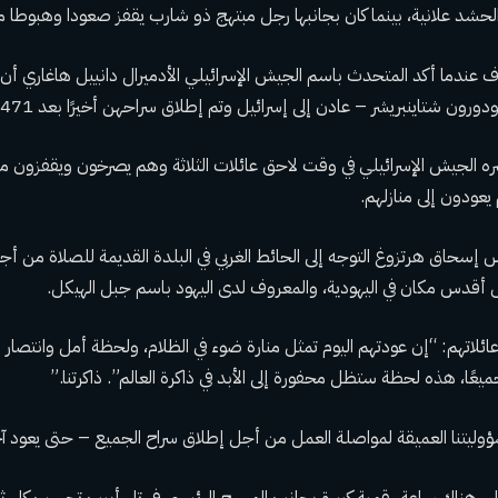
حشد علانية، بينما كان بجانبها رجل مبتهج ذو شارب يقفز صعودا وهبوطا من 
ف عندما أكد المتحدث باسم الجيش الإسرائيلي الأدميرال دانييل هاغاري أن 
تاينبريشر – عادن إلى إسرائيل وتم إطلاق سراحهن أخيرًا بعد 471 يومًا كأسيرات في غزة.
 الجيش الإسرائيلي في وقت لاحق عائلات الثلاثة وهم يصرخون ويقفزون من 
يعودون إلى منازلهم.
س إسحاق هرتزوغ التوجه إلى الحائط الغربي في البلدة القديمة للصلاة من أجل ا
 أقدس مكان في اليهودية، والمعروف لدى اليهود باسم جبل الهيكل.
ئلاتهم: “إن عودتهم اليوم تمثل منارة ضوء في الظلام، ولحظة أمل وانتصار لل
جميعًا، هذه لحظة ستظل محفورة إلى الأبد في ذاكرة العالم”. ذاكرتنا.”
ؤوليتنا العميقة لمواصلة العمل من أجل إطلاق سراح الجميع – حتى يعود آخ
يل، هناك ساعة رقمية كبيرة بجانب المسرح الرئيسي في تل أبيب تحسب كل ثاني