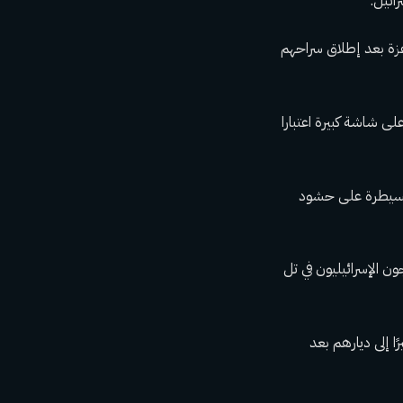
ة في السابع من أكتوبر تشرين الأول وما زال 91 منهم في غزة بعد إطلاق سراحهم
الة فرانس برس حشدا صامتا يشاهدون تغطية على مدار 24 ساعة على شاشة كبيرة اعتبارا
السيطرة على حشود
ن الإسرائيليون في تل
ا إلى ديارهم بعد