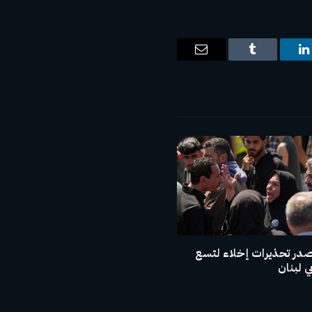
ت
لينكدإن
Tumblr
البريد
الإلكتروني
صدر تحذيرات إخلاء لتسع
 لبنان