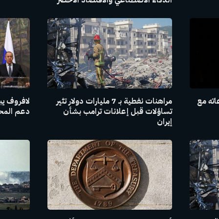
الذكاء الاصطناعي والاقتصاد الأخضر
اته مع
مراهنات نفطية بـ 7 مليارات دولار تثير
لافروف يبل
تساؤلات قبل إعلانات ترامب بشأن
دعم المحاد
إيران