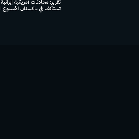
تقرير: محادثات أمريكية إيرانية
تستأنف في باكستان الأسبوع ا