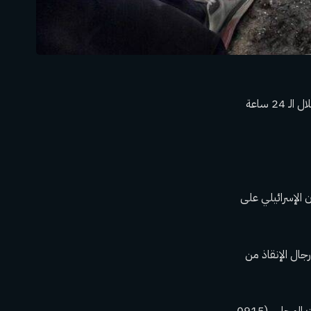
قالت وزارة الصحة يوم الأحد إن 14 فلسطينيا على الأقل قتلوا في الهجمات الإسرائيلية في غزة خلال الـ 24 ساعة
يما أصيب 25 آخرون جراء العدوان الإسرائيلي على
ال الإنقاذ من
دخل اتفاق وقف إطلاق النار وتبادل الأسرى في غزة حيز التنفيذ في الساعة 11.15 صباحًا بالتوقيت المحلي (0915