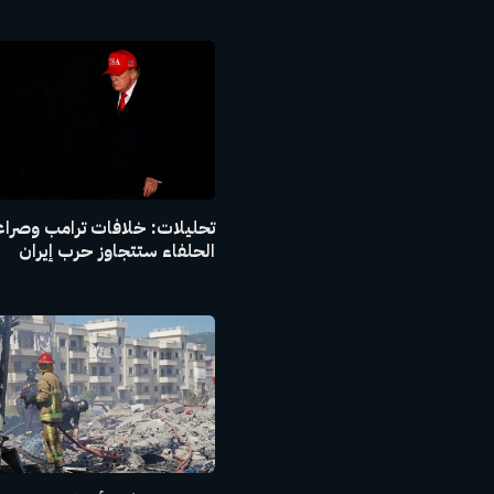
تحليلات: خلافات ترامب وصراع
الحلفاء ستتجاوز حرب إيران