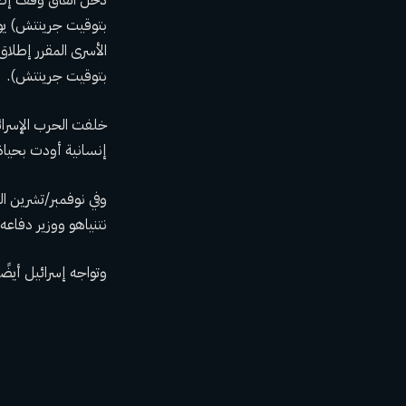
بتوقيت جرينتش) يوم
بتوقيت جرينتش).
إنسانية أودت بحياة 
وفي نوفمبر/تشرين الث
نتنياهو ووزير دفاعه
وتواجه إسرائيل أيض