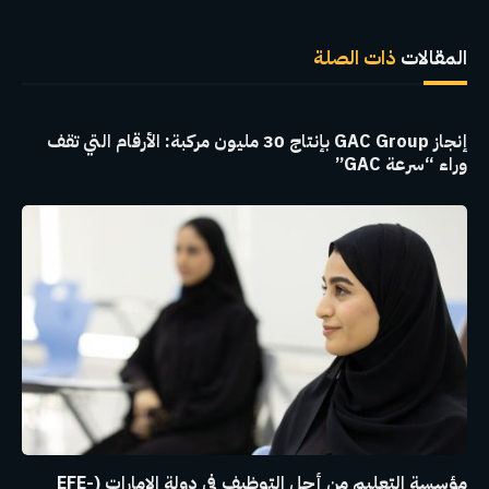
الإلكترو
المقالات
ذات الصلة
إنجاز GAC Group بإنتاج 30 مليون مركبة: الأرقام التي تقف
وراء “سرعة GAC”
مؤسسة التعليم من أجل التوظيف في دولة الإمارات (EFE-