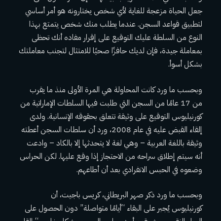
جعل الحياة مزعجة للغاية لأي شخص يختارونه هو أمر أساسي
لتطبيق قواعد السجن. عندما يطلب منك شخص يتمتع بهذا
النوع من السلطة عليك التوقيع على إقرار مفاده أنك تحظى
بمعاملة جيدة، فإن لديك حافزًا صحيًا للامتثال لتجنب معاملتك
بشكل أسوأ.
وبحسب ما ورد كانت المحاولة هي المرة الأولى منذ ما يقرب
من 17 عامًا من السجن التي طلبت فيها السلطات الإماراتية من
كورنيليوس التوقيع على وثيقة تتعلق بحقوقه الإنسانية. ولدى
إلقاء القبض عليه في عام 2008، ورد أن سلطات السجن أعطته
وثيقة باللغة العربية – وهي لغة لا يتحدثها إلا بالكاد – وادعت
أنه سيتم إطلاق سراحه من الاحتجاز إذا وقع عليها. لكن الحراس
وضعوه في الحبس الانفرادي بعد أن أطاعهم.
وبحسب ما ورد ذكر صهر البريطاني، كريس باجيت، أن
كورنيليوس يُجبر على البقاء “أيامًا متواصلة” دون الحصول على