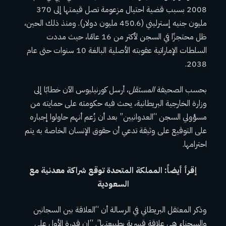
2008 بسبب قضية احتيال مزعومة تصل قيمتها إلى 370
مليون جنيه إسترليني (450.6 مليون دولار). ومنذ ذلك الحين،
ظل محتجزًا في السجن لأكثر من 16 عامًا، حيث مددت
السلطات الإماراتية عقوبته الأصلية البالغة 10 سنوات حتى عام
2038.
بحسب الصحيفة
المستقل
، أرسل كورنيليوس الآن خطابًا إلى
وزارة الخارجية البريطانية، يحث فيه حكومته على حمايته من
مسؤولي السجن “العدوانيين” بعد أن زُعم أنهم حاولوا إجباره
على التوقيع على وثيقة تدعي أن حقوق الإنسان الخاصة به يتم
احترامها.
إقرأ أيضاً: المملكة المتحدة توقع شراكة معدنية مع
السعودية
وذكر المعتقل البريطاني في الرسالة أن “العلاقة بين السجانين
والسجناء هي علاقة قسرية بطبيعتها”. “إن قدرة الأول على