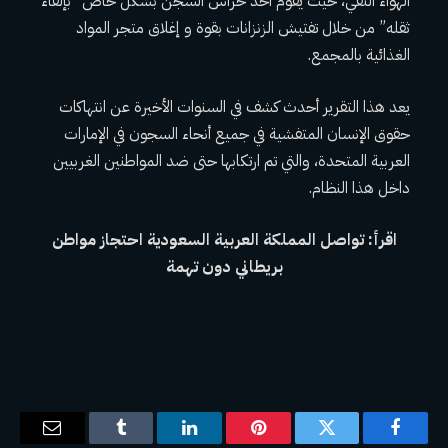
الهواء النقي، حيث يقوم أحد حراس السجن بشكل خاص “بإلقاء
ثقله” من خلال تفتيش الزنزانات بقوة و إغلاق متجر المواد
الغذائية بالمجمع.
يعد هذا التقرير أحدث كشف في السنوات الأخيرة عن انتهاكات
حقوق الإنسان المتفشية في جميع أنحاء السجون في الإمارات
العربية المتحدة، والتي تم ارتكابها حتى ضد المواطنين الغربيين
داخل هذا النظام.
اقرأ: تواصل المملكة العربية السعودية احتجاز مواطن
بريطاني دون تهمة
فيسبوك
تويتر
بينتيريست
لينكدإن
Tumblr
البريد