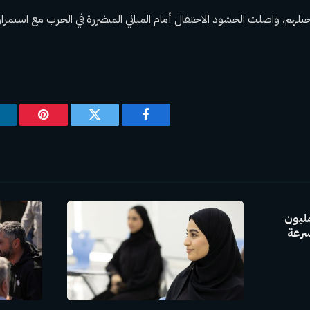
يلهم، واصلت الحشود الاحتفال أمام المباني المتضررة في الحرب مع استمرار
فيسبوك
تويتر
بينتيريس
GAC Group بإنتاج 30 مليون
سرعة