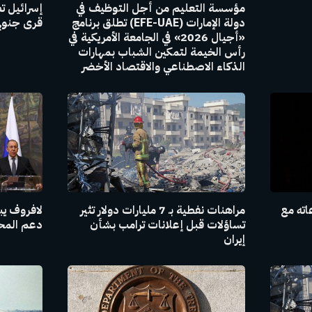
مؤسسة التعليم من أجل التوظيف في
إسرائيل ت
دولة الإمارات (EFE-UAE) تطلق برنامج
قرى جنوبي
«أجيال 2026» في الجامعة الأمريكية في
رأس الخيمة لتمكين الشباب بمهارات
الذكاء الاصطناعي والاقتصاد الأخضر
اته مع
مراهنات نفطية بـ 7 مليارات دولار تثير
لافروف يبل
تساؤلات قبل إعلانات ترامب بشأن
دعم المحاد
إيران