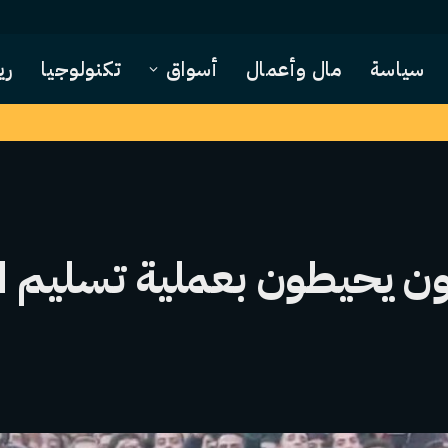
سياسة
مال وأعمال
أسواق
تكنولوجيا
ري
يحيطون بعملية تسليم الر