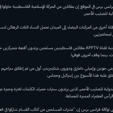
انس برس في الموقع إن مقاتلين من الحركة الإسلامية الفلسطينية حاولوا في ا
لية للصليب الأحمر.
 أخرى من المركبات البيضاء إلى الميدان تحمل النساء الثلاث الرهائن لت
م لمحاصرتهن.
وأظهرت لقطات تلفزيونية لقناة APFTV مقاتلين فلسطينيين مسلحين يرتدون أقنعة متم
اث، بينما وقف آخرون فوقها.
 رومي جونين وإميلي داماري ودورون شتاينبريشر، أول من تم إطلاق سراحه
اتفاق عليه هذا الأسبوع بين إسرائيل وحماس.
لدولية للصليب الأحمر، الذين يرتدون سترات حمراء، الكلمات لفترة وجيزة
لرأس الخضراء المميزة للجماعة.
وكالة فرانس برس إن “عشرات المسلحين من كتائب القسام شاركوا في العمل