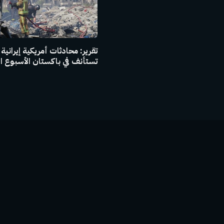
تقرير: محادثات أمريكية إيرانية
تستأنف في باكستان الأسبوع ا