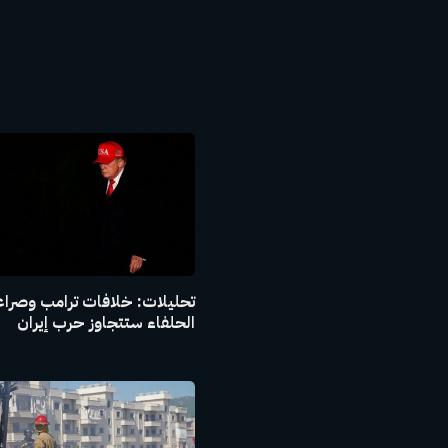
تحليلات: خلافات ترامب وصراع
الحلفاء ستتجاوز حرب إيران