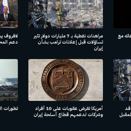
اته مع
مراهنات نفطية بـ 7 مليارات دولار تثير
لافروف يبل
تساؤلات قبل إعلانات ترامب بشأن
دعم المحاد
إيران
 قد
أمريكا تفرض عقوبات على 10 أفراد
تطورات ال
لمقبل
وشركات لدعمهم قطاع أسلحة إيران