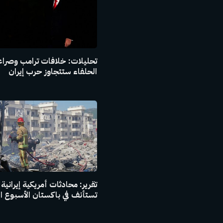
تحليلات: خلافات ترامب وصراع
الحلفاء ستتجاوز حرب إيران
تقرير: محادثات أمريكية إيرانية
تستأنف في باكستان الأسبوع ا