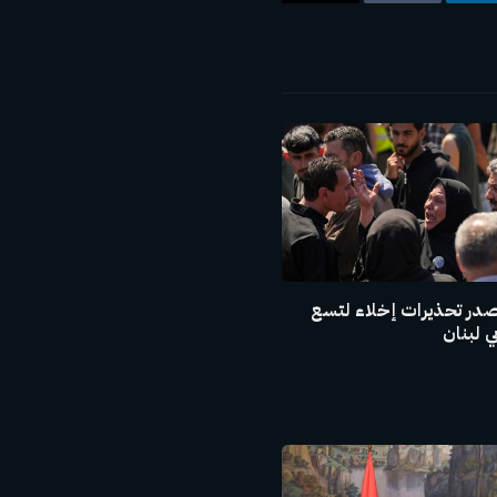
ت
لينكدإن
Tumblr
البريد
الإلكتروني
صدر تحذيرات إخلاء لتسع
 لبنان