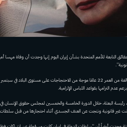
ائق التابعة للأمم المتحدة بشأن إيران اليوم إنها وجدت أن وفاة مهسا أمين
ونية”.
عم عدم التزامها بقواعد اللباس الإلزامية.
رئيسة البعثة، خلال الدورة الخامسة والخمسين لمجلس حقوق الإنسان في
كانت غير قانونية ونتجت عن العنف الجسدي أثناء احتجازها من قبل سلطات ا
ة وجدت أيضاً أن “سلطات الدولة في إيران كانت مسؤولة عن انتهاكات فظ