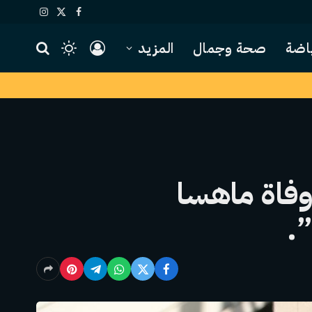
X
فيسبوك
الانستغرام
(Twitter)
اضة
صحة وجمال
المزيد
وفاة ماهسا
”.