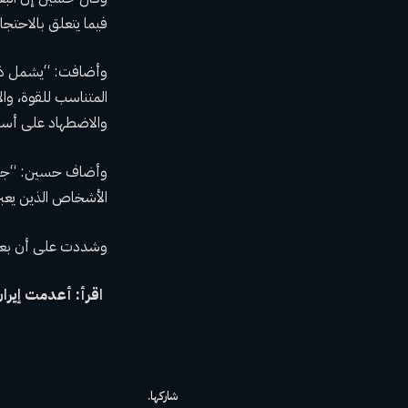
فيما يتعلق بالاحتجا
وأضافت: “يشمل ذلك 
المتناسب للقوة، وال
والاضطهاد على أس
وأضاف حسين: “جاءت
الأشخاص الذين يعب
وشددت على أن بعض ه
اقرأ: أعدمت إيران “إجمالي مذهل” 834 شخصًا
شاركها.