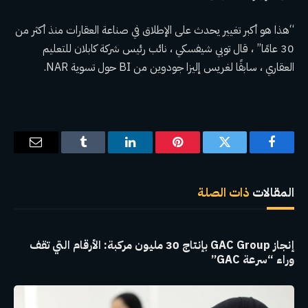
“هذا هو أكبر تغيير يحدث على الإطلاق في صناعة العقارات منذ أكثر من
30 عامًا” ، قال توبي شيفسكي ، نائب رئيس شركة كابلان للتعليم
العقاري ، سابقًا لغريس إليزا جودوين من BI حول تسوية NAR.
فيسبوك
تويتر
بينتيريست
لينكدإن
Tumblr
البريد
الإلكترو
المقالات
ذات الصلة
إنجاز GAC Group بإنتاج 30 مليون مركبة: الأرقام التي تقف
وراء “سرعة GAC”