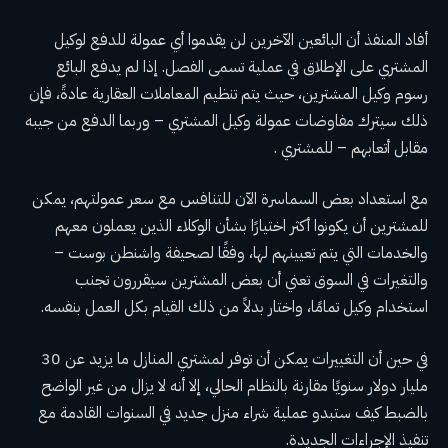
أفاد المنفذ أن البائعين الآخرين لن يقدموا أي عمولة للدفع لوكيل
المشتري على الإطلاق في عملية تسمى الفصل. إذا لم يدفع البائع
رسوم وكيل المشترين، حيث يتم تنظيم المعاملات العقارية عادةً، فإن
ذلك سيترك مفاوضات عمولة وكيل المشتري – وربما الدفع من جيبه
مقابل أتعابهم – للمشتري .
مع استعداد بعض السماسرة الآن للتنافس مع سعر عمولتهم، يمكن
للمشترين أن يكونوا أكثر اختيارًا بشأن الوكلاء الذين يعملون معهم
والخدمات التي يتم تعيينهم لها، وفقًا لصحيفة واشنطن بوست –
والتغيرات في السوق تعني أن بعض المشترين سيقررون تجنب
استخدام وكيل تمامًا، واختار بدلاً من ذلك القيام بكل العمل بنفسه.
في حين أن التغييرات يمكن أن توفر لمشتري المنازل ما يزيد عن 30
مليار دولار سنويًا مقارنة بالنظام الحالي، إلا أنه لا يزال من غير الواضح
بالضبط كيف ستبدو عملية شراء منزل جديد في السنوات القادمة مع
تنفيذ الإجراءات الجديدة.