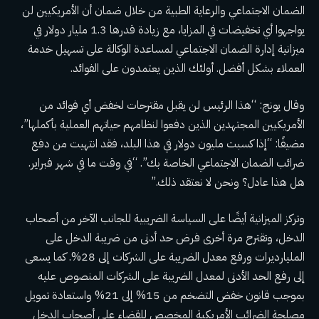
الضمان الاجتماعي والرعاية الطبية من خلال ضمان أن الأمريكيين لن
يواجهوا أي تخفيضات في المزايا، مع زيادة قدرها 1.3 مليار دولار في
ميزانية إدارة الضمان الاجتماعي لمساعدة الوكالة على تسهيل خدمة
العملاء بشكل أفضل. أولئك الذين يعتمدون على الفوائد.
وقال يونج: “هذا الرئيس لن يقبل مقترحات لخفض أي فوائد من
الأمريكيين المجتهدين الذين دفعوا لنظامهم حياتهم العملية بأكملها”،
مضيفًا: “إذا كسبت مليون دولار في هذا البلد، فقد انتهيت من دفع
ضرائب الضمان الاجتماعي الخاصة بك”. “في وقت ما في شهر فبراير.
هل هذا عادل؟ ونحن لا نعتقد ذلك.”
وتركز الميزانية أيضًا على السياسة الضريبية للجانب الآخر من أصحاب
الدخل، وتقترح مرة أخرى فرض حد أدنى من ضريبة الدخل على
المليارديرات ورفع معدل الضريبة على الشركات إلى 28%. كما يسعى
إلى رفع الحد الأدنى لمعدل الضريبة على الشركات المنصوص عليه
بموجب قانون خفض التضخم من 15% إلى 21% واستعادة تمويل
مصلحة الضرائب الأمريكية المخصص للقضاء على أصحاب الدخل