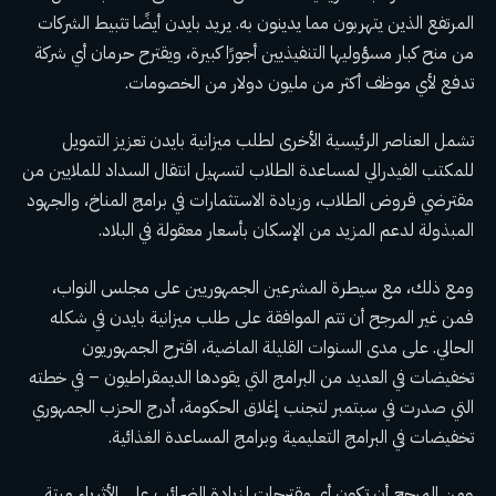
المرتفع الذين يتهربون مما يدينون به. يريد بايدن أيضًا تثبيط الشركات
من منح كبار مسؤوليها التنفيذيين أجورًا كبيرة، ويقترح حرمان أي شركة
تدفع لأي موظف أكثر من مليون دولار من الخصومات.
تشمل العناصر الرئيسية الأخرى لطلب ميزانية بايدن تعزيز التمويل
للمكتب الفيدرالي لمساعدة الطلاب لتسهيل انتقال السداد للملايين من
مقترضي قروض الطلاب، وزيادة الاستثمارات في برامج المناخ، والجهود
المبذولة لدعم المزيد من الإسكان بأسعار معقولة في البلاد.
ومع ذلك، مع سيطرة المشرعين الجمهوريين على مجلس النواب،
فمن غير المرجح أن تتم الموافقة على طلب ميزانية بايدن في شكله
الحالي. على مدى السنوات القليلة الماضية، اقترح الجمهوريون
تخفيضات في العديد من البرامج التي يقودها الديمقراطيون – في خطته
التي صدرت في سبتمبر لتجنب إغلاق الحكومة، أدرج الحزب الجمهوري
تخفيضات في البرامج التعليمية وبرامج المساعدة الغذائية.
ومن المرجح أن تكون أي مقترحات لزيادة الضرائب على الأثرياء ميتة