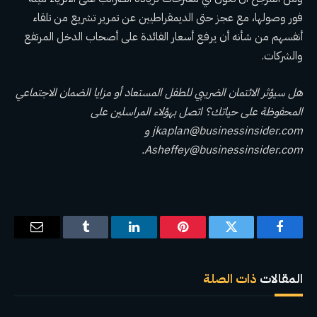
فور وصولها، مع عجز حتى الديمقراطيين عن تمرير تشريع من تلقاء
أنفسهم من شأنه أن يرفع أسعار الفائدة على أصحاب الدخل المرتفع
والشركات.
هل سيؤثر الائتمان الضريبي للطفل المستعاد أو مزايا الضمان الاجتماعي
المحفوظة على حياتك؟ اتصل بهؤلاء المراسلين على
jkaplan@businessinsider.com
و
.
Asheffey@businessinsider.com
فيسبوك
تويتر
بينتيريست
لينكدإن
Tumblr
البريد
الإلكترو
المقالات
ذات الصلة