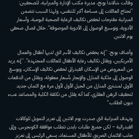
وقالت شالاندا يونج، مديرة مكتب الإدارة والميزانية، للصحفيين:
“تحتاج العائلات إلى مساحة أكبر للتنفس، ولهذا السبب تتضمن
الميزانية مقترحات لخفض تكاليف الرعاية الصحية اليومية، وأسعار
الأدوية، وتوسيع الوصول إلى الأدوية الموصوفة”. خلال اتصال صحفي
يوم الاثنين.
وأضاف يونج: “إنه يخفض تكاليف الأسر التي لديها أطفال والعمال
الأمريكيين، ويقلل تكاليف رعاية الأطفال للعائلات المجتهدة”. “إنه يزيد
من المعروض من الإسكان الفيدرالي لخفض تكاليف الإسكان، ويوسع
الوصول إلى ملكية المنازل والإيجار بأسعار معقولة، ويقلل من الدفعات
الأولى لمشتري المنازل من الجيل الأول لأول مرة مع ائتمان جديد
لتخفيف الرهن العقاري، كما أنه يقلل من تكلفة الكلية والمصاعد عبء
ديون الطلاب.”
وتهدف الميزانية التي صدرت يوم الاثنين إلى تعزيز التمويل للوكالات
الفيدرالية – لكن جميع طلبات بايدن تتطلب موافقة الكونجرس. وإلى
جانب الائتمان الضريبي للأطفال المستعاد، يسعى الرئيس إلى تعزيز