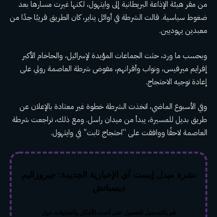
من مقر هيئة الإذاعة البريطانية إلى وايتهول، لكنها غيرت مسارها بعد
ضغوط سياسية. قالت الشرطة
في أوائل يناير، كان الطريق قريبًا جدًا من
معبدين يهوديين.
وبحسب ما ورد، حثت الجماعات المؤيدة لإسرائيل، والحاخام الأكبر
إفرايم ميرفيس، ونواب وأقرانهم، مفوض شرطة العاصمة رولي على
إعادة توجيه الاحتجاج.
وفي الأسبوع الماضي، اتخذت الشرطة خطوة غير معتادة بالإعلان عن
طريق بديل للمسيرة، يبدأ من ميدان راسل. ومع ذلك، تراجعت شرطة
العاصمة لاحقًا ووافقت على “احتجاج ثابت” في وايتهول.
نشرة ميدل إيست آي الإخبارية الجديدة: جيروزاليم
ديسباتش
قم بالتسجيل للحصول على أحدث الأفكار والتحليلات حول