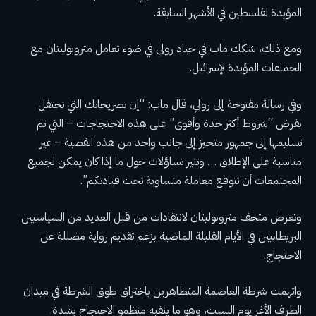
المؤيدة لفلسطين في الأشهر السابقة.
ومع ذلك، شكك ماب في حياد رولي في ضوء تعامل متروبوليتان مع
الجماعات المؤيدة لإسرائيل.
وفي رسالة مفتوحة إلى رولي، قال ماب: “إن تصريحاتك التي تحتفل
بفرض “شروط أكثر حدة وأقوى” على هذه الاحتجاجات – التي تم
تسليمها إلى جمهور متحيز إلى جانب واحد من هذه القضية – غير
مناسبة على الإطلاق … وتثير تساؤلات حول ما إذا كان يمكن لجميع
المجتمعات أن تتوقع معاملة متساوية تحت قيادتكم”.
وتعرض متحف متروبوليتان لانتقادات من قبل العديد من السياسيين
البريطانيين في الأيام القليلة الماضية بزعم تقديم رواية مضللة عن
الاحتجاج.
واتهمت شرطة العاصمة المتظاهرين باختراق طوق الشرطة في ميدان
الطرف الأغر يوم السبت، وهو ما ينفيه منظمو الاحتجاج بشدة.