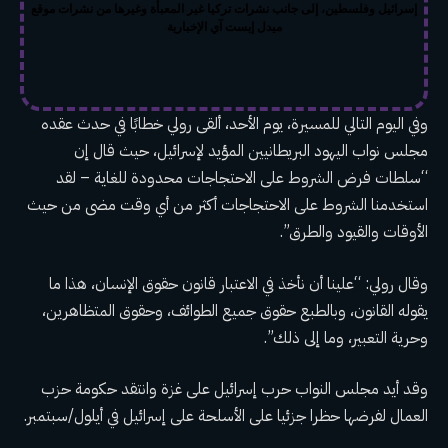
إسرائيل وفلسطين، إلى جانب نشرات تركيا غير المعبأة وغيرها من نشرات موقع
ميدل إيست آي الإخبارية
وفي اليوم التالي للمسيرة، يوم الأحد، ألقى رولي خطابًا في حدث عقده
مجلس نواب اليهود البريطانيين المؤيد لإسرائيل، حيث قال إن
“سلطات فرض الشروط على الاحتجاجات محدودة للغاية – لقد
استخدمنا الشروط على الاحتجاجات أكثر من أي وقت مضى من حيث
الأوقات والقيود والطرق”.
وقال رولي: “علينا أن نأخذ في الاعتبار قانون حقوق الإنسان، هذا ما
يقوله القانون، وبالطبع حقوق جميع الطوائف، وحقوق المتظاهرين،
وحرية التعبير، وما إلى ذلك”.
وقد أيد مجلس النواب حرب إسرائيل على غزة وانتقد حكومة حزب
العمال لفرضها حظرا جزئيا على الأسلحة على إسرائيل في أيلول/سبتمبر.