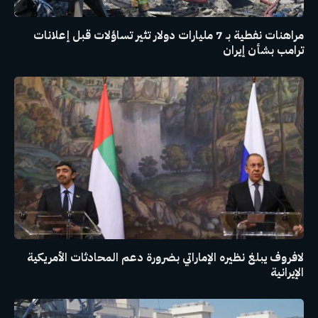
مراهنات نفطية بـ 7 مليارات دولار تثير تساؤلات قبل إعلانات
ترامب بشأن إيران
لافروف يبلغ نظيره الإماراتي بضرورة دعم المحادثات الأمريكية
الإيرانية