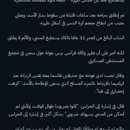
يستفسروا قط عن حدس ظهره – نتيجة سوء المعاملة المستمرة.
تم إطلاق سراحه بعد ساعات قليلة من سقوط بشار الأسد، ويعاني
نجيب من انتفاخ بحجم كرة التنس في أسفل ظهره.
الشاب البالغ من العمر 31 عامًا بالكاد يستطيع المشي، والألم لا يطاق.
لكنه أصر على أن تظهر وكالة فرانس برس جولة حول سجن في مجمع
المستشفى العسكري.
وقال نجيب لدى عودته مع صديقين تقاسما معه نفس الزنزانة بعد
اتهامهما بالارتباط بالتمرد المسلح الذي يسعى للإطاحة بالأسد: “كرهت
إحضاري إلى هنا”.
قال، في إشارة إلى الحراس: “كانوا يضربوننا طوال الوقت، ولأنني لم
أتمكن من المشي بسهولة، ضربوني” بشكل أكبر، في إشارة إلى الحراس.
ولأنه لم يُسمح له مطلقًا بالقول إنه يعاني من أي شيء سوى أعراض