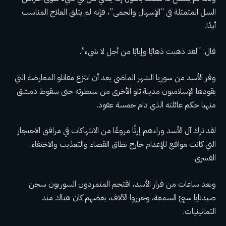
السل المتمثلة في “الإسهال والحمى”، فإنه لم يتلق العلاج المناسب
أبدًا
.
قال: “لقد ذهبت ذهابًا وإيابًا من أجل لا شيء”.
وفر الأسد من سوريا الشهر الماضي بعد أن انتزع مقاتلو المعارضة التي
يقودها الإسلاميون مدينة تلو الأخرى من سيطرته حتى سقوط دمشق
منهيا حكم عائلته الذي دام خمسة عقود.
لقد ترك آل الأسد وراءهم إرثًا مروعًا من الانتهاكات في مرافق الاحتجاز
التي كانت مواقع للإعدام خارج نطاق القضاء والتعذيب والاختفاء
القسري.
وبعد ساعات من فرار الأسد، اقتحم المتمردون السوريون سجن
صيدنايا سيئ السمعة، وحرروا الآلاف، بعضهم كان هناك منذ
الثمانينيات.