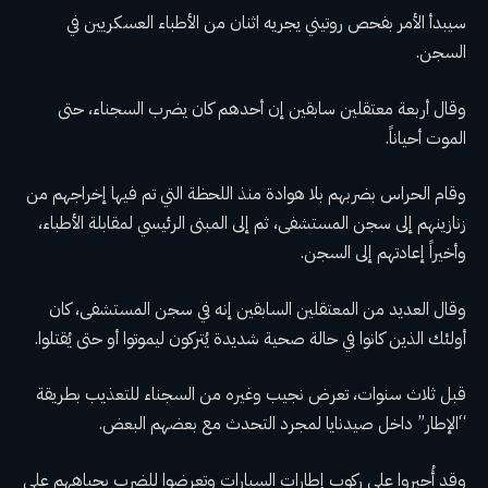
سيبدأ الأمر بفحص روتيني يجريه اثنان من الأطباء العسكريين في
السجن.
وقال أربعة معتقلين سابقين إن أحدهم كان يضرب السجناء، حتى
الموت أحياناً.
وقام الحراس بضربهم بلا هوادة منذ اللحظة التي تم فيها إخراجهم من
زنازينهم إلى سجن المستشفى، ثم إلى المبنى الرئيسي لمقابلة الأطباء،
وأخيراً إعادتهم إلى السجن.
وقال العديد من المعتقلين السابقين إنه في سجن المستشفى، كان
أولئك الذين كانوا في حالة صحية شديدة يُتركون ليموتوا أو حتى يُقتلوا.
قبل ثلاث سنوات، تعرض نجيب وغيره من السجناء للتعذيب بطريقة
“الإطار” داخل صيدنايا لمجرد التحدث مع بعضهم البعض.
وقد أُجبروا على ركوب إطارات السيارات وتعرضوا للضرب بجباههم على