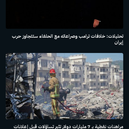
تحليلات: خلافات ترامب وصراعاته مع الحلفاء ستتجاوز حرب
إيران
مراهنات نفطية بـ 7 مليارات دولار تثير تساؤلات قبل إعلانات