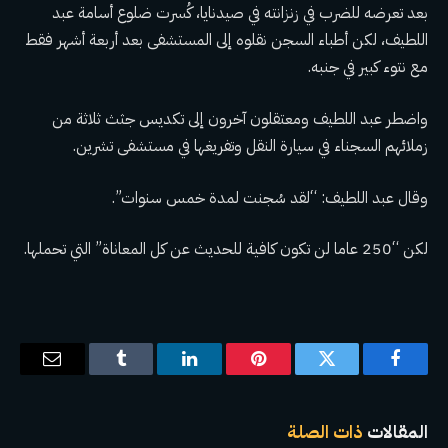
بعد تعرضه للضرب في زنزانته في صيدنايا، كُسرت ضلوع أسامة عبد
اللطيف، لكن أطباء السجن نقلوه إلى المستشفى بعد أربعة أشهر فقط
مع نتوء كبير في جنبه.
واضطر عبد اللطيف ومعتقلون آخرون إلى تكديس جثث ثلاثة من
زملائهم السجناء في سيارة النقل وتفريغها في مستشفى تشرين.
وقال عبد اللطيف: “لقد سُجنت لمدة خمس سنوات”.
لكن “250 عاما لن تكون كافية للحديث عن كل المعاناة” التي تحملها.
فيسبوك
تويتر
بينتيريست
لينكدإن
Tumblr
البريد
الإلكترو
المقالات
ذات الصلة