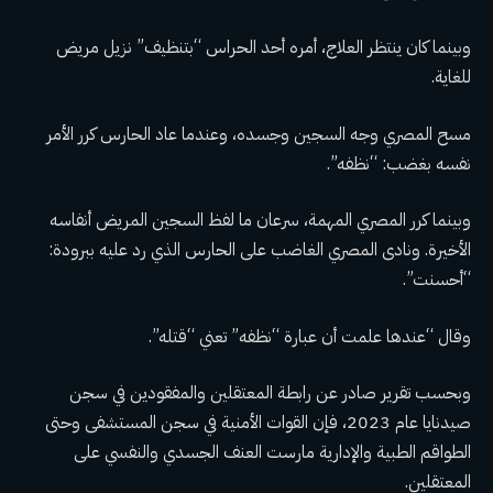
وبينما كان ينتظر العلاج، أمره أحد الحراس “بتنظيف” نزيل مريض
للغاية.
مسح المصري وجه السجين وجسده، وعندما عاد الحارس كرر الأمر
نفسه بغضب: “نظفه”.
وبينما كرر المصري المهمة، سرعان ما لفظ السجين المريض أنفاسه
الأخيرة. ونادى المصري الغاضب على الحارس الذي رد عليه ببرودة:
“أحسنت”.
وقال “عندها علمت أن عبارة “نظفه” تعني “قتله”.
وبحسب تقرير صادر عن رابطة المعتقلين والمفقودين في سجن
صيدنايا عام 2023، فإن القوات الأمنية في سجن المستشفى وحتى
الطواقم الطبية والإدارية مارست العنف الجسدي والنفسي على
المعتقلين.