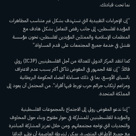
نما تحت قيادتك.
“إن الإجراءات التقييدية التي تستهدف بشكل غير متناسب المظاهرات
المؤيدة لفلسطين، إلى جانب رفض التعامل بشكل هادف مع
المنظمات الإسلامية والممثلين المؤيدين لفلسطين، تخون مؤسسة
تفشل في خدمة جميع المجتمعات على قدم المساواة.”
كما انتقد المركز الدولي للعدالة من أجل الفلسطينيين (ICJP) رولي
قائلاً: “إن ثقة الجمهور في المفوض تتآكل أكثر بسبب عدم الاعتراف
بالسياق الأوسع، بما في ذلك مساءلة أعضاء الحكومة البريطانية
ومزاعم ارتكاب جرائم حرب تورط فيها أفراد”. من المحتمل أن يعود إلى
المملكة المتحدة.
“إننا ندعو المفوض رولي إلى الاجتماع بالمجموعات الفلسطينية
والمؤيدة للفلسطينيين للمشاركة في حوار مفتوح وبناء حول المخاوف
والتحديات التي تواجه مجتمعاتهم. ومن خلال تعزيز المشاركة المباشرة
مع جميع الأطراف المتضررة، يمكن لشرطة العاصمة أن تظهر التزامًا