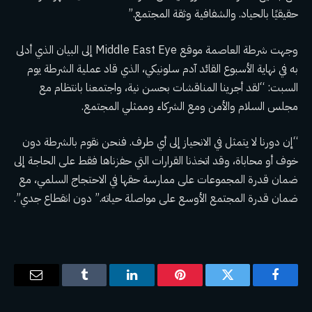
حقيقيًا بالحياد. والشفافية وثقة المجتمع.”
وجهت شرطة العاصمة موقع Middle East Eye إلى البيان الذي أدلى
به في نهاية الأسبوع القائد آدم سلونيكي، الذي قاد عملية الشرطة يوم
السبت: “لقد أجرينا المناقشات بحسن نية، واجتمعنا بانتظام مع
مجلس السلام والأمن ومع الشركاء وممثلي المجتمع.
“إن دورنا لا يتمثل في الانحياز إلى أي طرف. فنحن نقوم بالشرطة دون
خوف أو محاباة، وقد اتخذنا القرارات التي حفزناها فقط على الحاجة إلى
ضمان قدرة المجموعات على ممارسة حقها في الاحتجاج السلمي، مع
ضمان قدرة المجتمع الأوسع على مواصلة حياته.” دون انقطاع جدي”.
فيسبوك
تويتر
بينتيريست
لينكدإن
Tumblr
البريد
الإلكترو