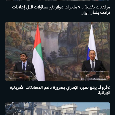
مراهنات نفطية بـ 7 مليارات دولار تثير تساؤلات قبل إعلانات
ترامب بشأن إيران
لافروف يبلغ نظيره الإماراتي بضرورة دعم المحادثات الأمريكية
الإيرانية