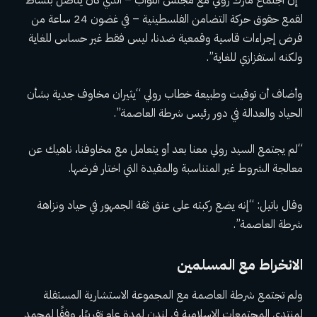
“إن اجتماع مارك رولي مع مجلس النواب – الذي كان يناضل بنشاط
لقمع حقوق حركة التضامن الفلسطينية – في غضون 24 ساعة من
فرض إجراءات قاسية وقمعية ضدنا، ليس فقط غير حساس للغاية
ولكنه استفزازي للغاية”.
وأضاف أن توقيت وطبيعة خطاب رولي “يثيران مخاوف جدية بشأن
الحياد والعدالة في دور رئيس شرطة العاصمة”.
“لم يجتمع السيد رولي معنا بعد أو يتعامل مع مخاوفنا، ناهيك عن
معالجة الشروط غير المتناسبة والمقيدة التي اختار فرضها.
وقال باتيل: “إنه يضع ركبته على عنق ثقة الجمهور في حياد ونزاهة
شرطة العاصمة”.
الانخراط مع المسلمين
ولم تجتمع شرطة العاصمة مع المجموعة الاستشارية المستقلة
لمنتدى المجتمعات الإسلامية في لندن لمدة عام تقريبًا، وفقًا لمحمد