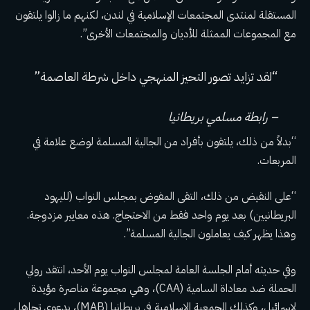
المستقلة لمنتدى المجتمعات الإسلامية في لندن، لكنهم ما زالوا يلتقون
مع المجموعات الممثلة للأديان والمجتمعات الأخرى”.
“لقد تزايد تصور التحيز المنهجي داخل شرطة العاصمة”
– رابطة مسلمي بريطانيا
“بدلاً من ذلك، يلتقون بأفراد من الجالية المسلمة لوضع علامة في
المربعات.
“على النقيض من ذلك، التقى المفوض بمجلس النواب (لليهود
البريطانيين) بعد يوم واحد فقط من الاحتجاج. هذه معايير مزدوجة.
وهذا يظهر كيف يعاملون الجالية المسلمة”.
وفي حديثه أمام الجلسة العامة لمجلس النواب يوم الأحد، انتقد رولي
الحملة ضد معاداة السامية (CAA)، وهي مجموعة مناصرة مؤيدة
لإسرائيل، وكذلك الجمعية الإسلامية في بريطانيا (MAB)، بدعوى تجاهل