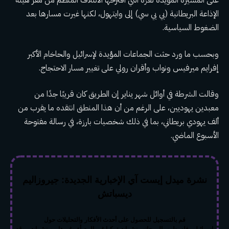
على المسيرة المؤيدة لغزة التي اقترحها الائتلاف المنظم من مقر هيئة
الإذاعة البريطانية (بي بي سي) إلى وايتهول، لكنها غيرت مسارها بعد
الضغوط السياسية.
وبحسب ما ورد حثت الجماعات المؤيدة لإسرائيل والحاخام الأكبر
إفرايم ميرفيس ونواب وأقران رولي على تغيير مسار الاحتجاج.
وقالت الشرطة في أوائل شهر يناير إن الطريق كان قريبًا جدًا من
معبدين يهوديين، على الرغم من أن هذا المنطق انتقده ما يقرب من
ألف يهودي بريطاني، بما في ذلك شخصيات بارزة، في رسالة مفتوحة
الأسبوع الماضي.
نشرة ميدل إيست آي الإخبارية الجديدة: جيروزاليم
ديسباتش
قم بالتسجيل للحصول على أحدث الأفكار والتحليلات حول
إسرائيل وفلسطين، إلى جانب نشرات تركيا غير المعبأة وغيرها من نشرات موقع