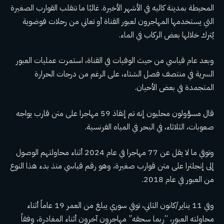
المحيطة بمدينة كاليه في الأشهر الأخيرة. غالبًا ما تنقلب القوارب الصغيرة
التي يستخدمها المهاجرون لعبور القناة أو تعاني من رحلات فوضوية
يُترك خلالها بعض الركاب في الماء.
وبعد عام قياسي من حيث الوفيات في القناة، استمرت عمليات العبور
السرية في منتصف فصل الشتاء، على الرغم من درجات الحرارة
المتجمدة في بعض الأحيان.
قال مسؤولون محليون إنه تم إنقاذ 59 مهاجرا على متن قارب يواجه
صعوبات، الثلاثاء، في البحر في المياه الفرنسية.
وتوفي ما لا يقل عن 77 مهاجرا في عام 2024 أثناء محاولتهم الوصول
إلى إنجلترا على متن قوارب صغيرة، وهو رقم قياسي منذ بدء هذا النوع
من العبور في عام 2018.
وفي 11 يناير/كانون الثاني، توفي سوري يبلغ من العمر 19 عاماً أثناء
محاولته العبور، “ربما سحقه” مهاجرون آخرون أثناء المغادرة، وفقاً