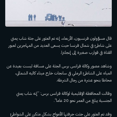
قال مسؤولون فرنسيون، الأربعاء، إنه تم العثور على جثة شاب يمني
على شاطئ في شمال فرنسا حيث يسعى العديد من المهاجرين لعبور
القناة في قوارب صغيرة إلى إنجلترا.
وشاهد مصور وكالة فرانس برس الجثة على مسافة ليست بعيدة عن
المياه على الشاطئ الرملي في سانجات خارج ميناء كاليه الشمالي،
محاطا بنحو عشرة من رجال الشرطة.
وقالت المحافظة الإقليمية لوكالة فرانس برس: “إنه شاب يمني
الجنسية يبلغ من العمر نحو 20 عاما”.
وقد تم العثور على جثث جرفتها الأمواج بشكل متكرر على الشواطئ