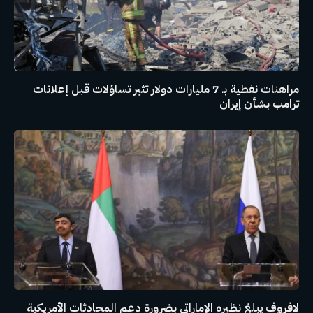
مراهنات نفطية بـ 7 مليارات دولار تثير تساؤلات قبل إعلانات
ترامب بشأن إيران
لافروف يبلغ نظيره الإماراتي بضرورة دعم المحادثات الأمريكية