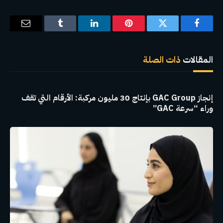
فيسبوك
تويتر
بينتيريست
لينكدإن
Tumblr
البريد
الإلكترو
المقالات
ذات الصلة
إنجاز GAC Group بإنتاج 30 مليون مركبة: الأرقام التي تقف
وراء “سرعة GAC”