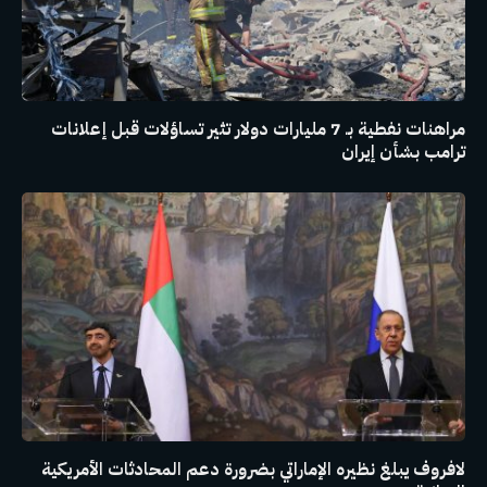
مراهنات نفطية بـ 7 مليارات دولار تثير تساؤلات قبل إعلانات
ترامب بشأن إيران
لافروف يبلغ نظيره الإماراتي بضرورة دعم المحادثات الأمريكية