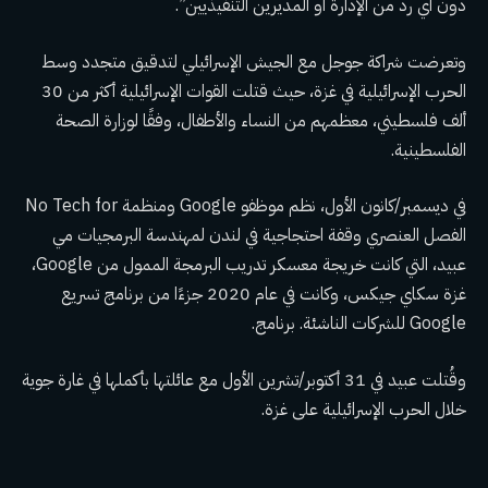
دون أي رد من الإدارة أو المديرين التنفيذيين”.
وتعرضت شراكة جوجل مع الجيش الإسرائيلي لتدقيق متجدد وسط
الحرب الإسرائيلية في غزة، حيث قتلت القوات الإسرائيلية أكثر من 30
ألف فلسطيني، معظمهم من النساء والأطفال، وفقًا لوزارة الصحة
الفلسطينية.
في ديسمبر/كانون الأول، نظم موظفو Google ومنظمة No Tech for
الفصل العنصري وقفة احتجاجية في لندن لمهندسة البرمجيات مي
عبيد، التي كانت خريجة معسكر تدريب البرمجة الممول من Google،
غزة سكاي جيكس، وكانت في عام 2020 جزءًا من برنامج تسريع
Google للشركات الناشئة. برنامج.
وقُتلت عبيد في 31 أكتوبر/تشرين الأول مع عائلتها بأكملها في غارة جوية
خلال الحرب الإسرائيلية على غزة.