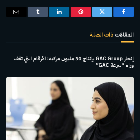
فيسبوك
تويتر
بينتيريست
لينكدإن
Tumblr
البريد
الإلكترو
المقالات
ذات الصلة
إنجاز GAC Group بإنتاج 30 مليون مركبة: الأرقام التي تقف
وراء “سرعة GAC”