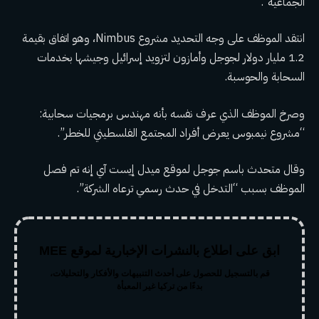
الجماعية”.
انتقد الموظف على وجه التحديد مشروع Nimbus، وهو اتفاق بقيمة
1.2 مليار دولار لجوجل وأمازون لتزويد إسرائيل وجيشها بخدمات
السحابة والحوسبة.
وصرخ الموظف الذي عرف نفسه بأنه مهندس برمجيات سحابية:
“مشروع نيمبوس يعرض أفراد المجتمع الفلسطيني للخطر”.
وقال متحدث باسم جوجل لموقع ميدل إيست آي إنه تم فصل
الموظف بسبب “التدخل في حدث رسمي ترعاه الشركة”.
ابق على اطلاع بالنشرات الإخبارية لموقع MEE
قم بالتسجيل للحصول على أحدث التنبيهات والأفكار والتحليلات،
بدءًا من تركيا غير المعبأة