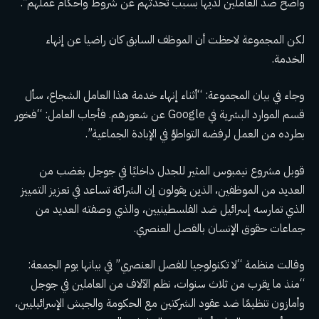
واضح ضد العاملين لديها بسبب تحدثهم عن شروط وأحكام عملهم”.
لكن المجموعة لاحظت أن الموظف السابق كان راضيا عن إنهاء
الخدمة.
وجاء في بيان المجموعة: “أثناء إنهاء خدمة هذا العامل الشجاع، سأل
قسم الموارد البشرية في Google عن شعورهم. فأجاب العامل: “فخور
بطرده من العمل لرفضه التواطؤ في الإبادة الجماعية”.
قوبل مشروع نيمبوس المثير للجدل داخليًا في جوجل بغضب من
العديد من الموظفين، الذين يقولون إن الشراكة تساعد في تعزيز التمييز
الذي تمارسه إسرائيل ضد الفلسطينيين، والذي وصفته العديد من
جماعات حقوق الإنسان بالفصل العنصري.
وقالت منظمة “لا تكنولوجيا للفصل العنصري” في بيانها يوم الجمعة:
“منذ ما يقرب من ثلاث سنوات، نظم الآلاف من العاملين في جوجل
وأمازون تنظيمًا ضد عقود الشركتين مع الحكومة والجيش الإسرائيليين،