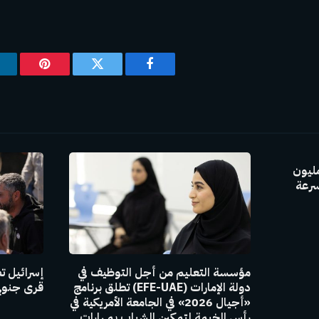
فيسبوك
تويتر
بينتيريس
GAC Group بإنتاج 30 مليون
سرعة
مؤسسة التعليم من أجل التوظيف في
إسرائيل ت
دولة الإمارات (EFE-UAE) تطلق برنامج
قرى جنوبي
«أجيال 2026» في الجامعة الأمريكية في
رأس الخيمة لتمكين الشباب بمهارات