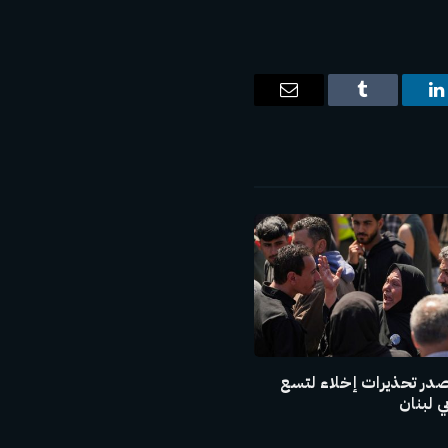
ت
لينكدإن
Tumblr
البريد
الإلكتروني
صدر تحذيرات إخلاء لتسع
 لبنان