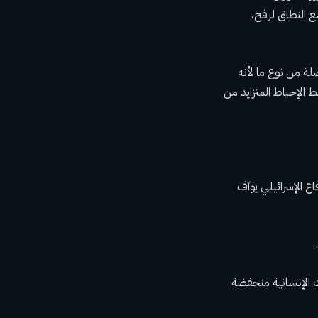
ع النطاق لرفح،
لة من نوع ما لأنه
 الإحباط المتزايد من
اع الإسرائيلي يوآف
ات الإنسانية منخفضة