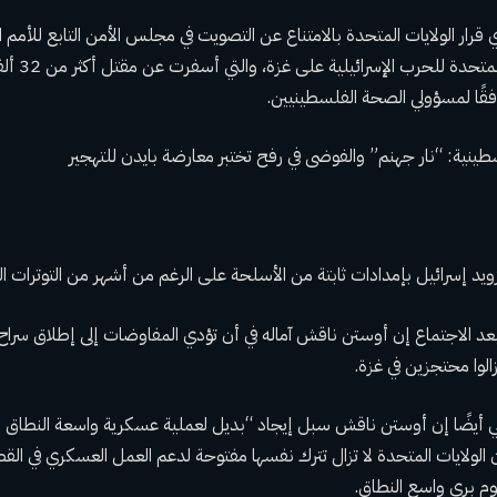
قرار الولايات المتحدة بالامتناع عن التصويت في مجلس الأمن التابع للأمم 
منتقدي دعم ال
فقًا لمسؤولي الصحة الفلسطينيين.
سطينية: “نار جهنم” والفوضى في رفح تختبر معارضة بايدن للتهجير
ويد إسرائيل بإمدادات ثابتة من الأسلحة على الرغم من أشهر من التوترات ا
الوا محتجزين في غزة.
 أيضًا إن أوستن ناقش سبل إيجاد “بديل لعملية عسكرية واسعة النطاق ور
ن الولايات المتحدة لا تزال تترك نفسها مفتوحة لدعم العمل العسكري في الق
وم بري واسع النطاق.