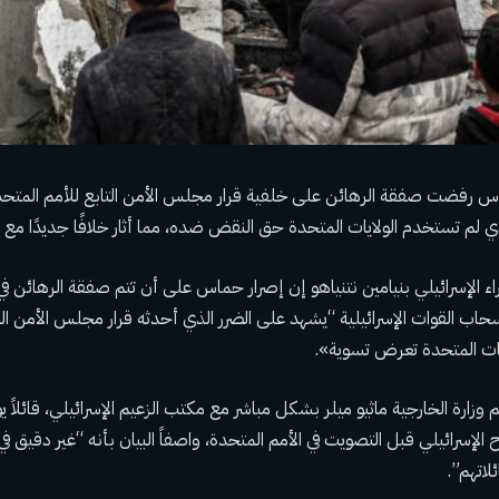
س رفضت صفقة الرهائن على خلفية قرار مجلس الأمن التابع للأمم المتحد
لذي لم تستخدم الولايات المتحدة حق النقض ضده، مما أثار خلافًا جديدًا مع إ
ء الإسرائيلي بنيامين نتنياهو إن إصرار حماس على أن تتم صفقة الرهائن ف
نسحاب القوات الإسرائيلية “يشهد على الضرر الذي أحدثه قرار مجلس الأمن ا
ات المتحدة تعرض تسوية».
ارة الخارجية ماثيو ميلر بشكل مباشر مع مكتب الزعيم الإسرائيلي، قائلاً ي
الإسرائيلي قبل التصويت في الأمم المتحدة، واصفاً البيان بأنه “غير دقيق في 
لاتهم”.