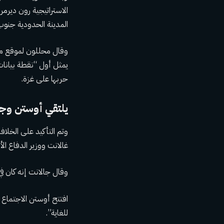
الاستراتيجية رون ديرم
المدينة الحدودية جنوب قطاع غ
وقال محللون لموقع ميد
يمثل أول “نقطة بيانات
حربها على غزة.
يلتقي أوستن وجا
وتم التأكيد على الخلافا
غالانت ووزير الدفاع الأ
وقال جالانت إنه كان ف
افتتح أوستن الاجتماع ب
للغاية”.