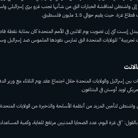
ر إلى واشنطن لمناقشة الخيارات التي من شأنها تجنب غزو بري إسرائيلي واس
زة. حيث يقيم حوالي 1.5 مليون فلسطيني.
ل إيست آي إن تصويت يوم الاثنين في الأمم المتحدة كان بمثابة نقطة فاص
 تجريبية” للولايات المتحدة التي تمارس نفوذها الملموس ضد إسرائيل وسط
لانت
ت بين إسرائيل والولايات المتحدة خلال اجتماع عقد يوم الثلاثاء مع وزير الدف
مريكي لويد أوستن في البنتاغون.
ي واشنطن لتأمين المزيد من أنظمة الأسلحة والذخيرة من الولايات المتحدة.
القول: “في غزة اليوم، عدد الضحايا المدنيين مرتفع للغاية، وكمية المساعد