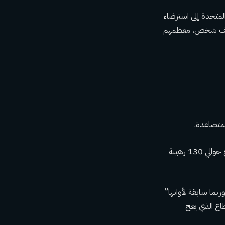
المتحدة إلى استرضاء
ولايات المتحدة للحرب الإسرائيلية على غزة، والتي أسفرت عن مقتل أكثر من 32 ألف شخص، معظمهم
لمتصاعدة.
وقال مسؤول أمريكي بعد الاجتماع إن أوستن ناقش آماله في أن تؤدي المفاوضات إلى إطلاق سراح حوالي 130 رهينة
بما سابقة لأوانها”
طاع الذي يعج