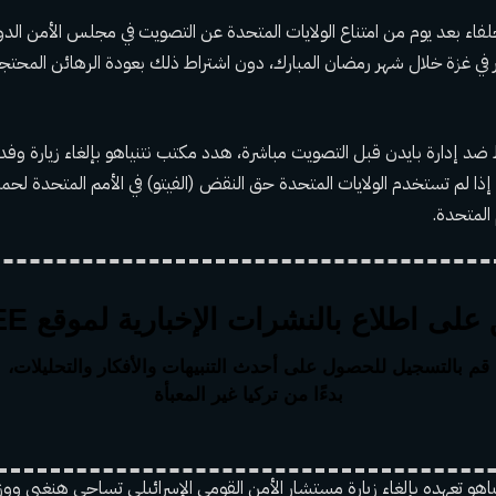
لحلفاء بعد يوم من امتناع الولايات المتحدة عن التصويت في مجلس الأمن الدول
 في غزة خلال شهر رمضان المبارك، دون اشتراط ذلك بعودة الرهائن المحتجز
ضد إدارة بايدن قبل التصويت مباشرة، هدد مكتب نتنياهو بإلغاء زيارة وفد 
ا لم تستخدم الولايات المتحدة حق النقض (الفيتو) في الأمم المتحدة لحمايت
 المتحدة.
على اطلاع بالنشرات الإخبارية لموقع MEE
قم بالتسجيل للحصول على أحدث التنبيهات والأفكار والتحليلات،
بدءًا من تركيا غير المعبأة
ياهو تعهده بإلغاء زيارة مستشار الأمن القومي الإسرائيلي تساحي هنغبي ووز