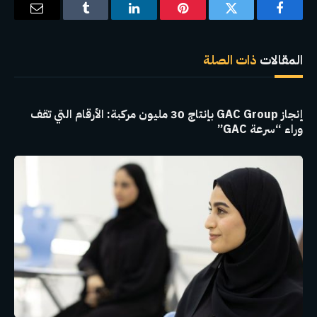
فيسبوك
تويتر
بينتيريست
لينكدإن
Tumblr
البريد
الإلكترو
المقالات
ذات الصلة
إنجاز GAC Group بإنتاج 30 مليون مركبة: الأرقام التي تقف
وراء “سرعة GAC”