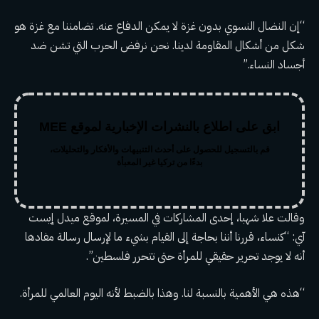
“إن النضال النسوي بدون غزة لا يمكن الدفاع عنه. تضامننا مع غزة هو
شكل من أشكال المقاومة لدينا. نحن نرفض الحرب التي تشن ضد
أجساد النساء.”
ابق على اطلاع بالنشرات الإخبارية لموقع MEE
قم بالتسجيل للحصول على أحدث التنبيهات والأفكار والتحليلات،
بدءًا من تركيا غير المعبأة
وقالت علا شهبا، إحدى المشاركات في المسيرة، لموقع ميدل إيست
آي: “كنساء، قررنا أننا بحاجة إلى القيام بشيء ما لإرسال رسالة مفادها
أنه لا يوجد تحرير حقيقي للمرأة حتى تتحرر فلسطين”.
“هذه هي الأهمية بالنسبة لنا. وهذا بالضبط لأنه اليوم العالمي للمرأة.