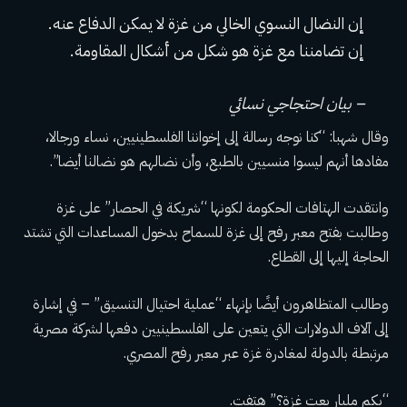
إن النضال النسوي الخالي من غزة لا يمكن الدفاع عنه.
إن تضامننا مع غزة هو شكل من أشكال المقاومة.
– بيان احتجاجي نسائي
وقال شهبا: “كنا نوجه رسالة إلى إخواننا الفلسطينيين، نساء ورجالا،
مفادها أنهم ليسوا منسيين بالطبع، وأن نضالهم هو نضالنا أيضا”.
وانتقدت الهتافات الحكومة لكونها “شريكة في الحصار” على غزة
وطالبت بفتح معبر رفح إلى غزة للسماح بدخول المساعدات التي تشتد
الحاجة إليها إلى القطاع.
وطالب المتظاهرون أيضًا بإنهاء “عملية احتيال التنسيق” – في إشارة
إلى آلاف الدولارات التي يتعين على الفلسطينيين دفعها لشركة مصرية
مرتبطة بالدولة لمغادرة غزة عبر معبر رفح المصري.
“بكم مليار بعت غزة؟” هتفت.