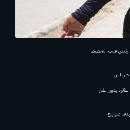
 قتل رئيس قسم التخطيط
 طرابلس.
ها طائرة بدون طيار