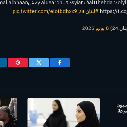
mublewmaT أolyة: altthehdaف syiarة فy aluearoniة ش albnaan
https://t.
#لبنان 24
pic.twitter.com/elotbdhxx9
8 يوليو 2025
فيسبوك
تويتر
بينتيريس
GAC Group بإنتاج 30 مليون
سرعة