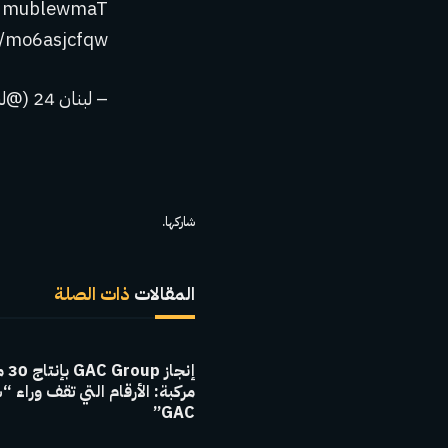
co/mo6asjcfqw
– لبنان 24 (@لبنان 24)
شاركها.
المقالات
ذات الصلة
إنجاز 
مركبة: الأرقام التي تقف وراء “
GAC”