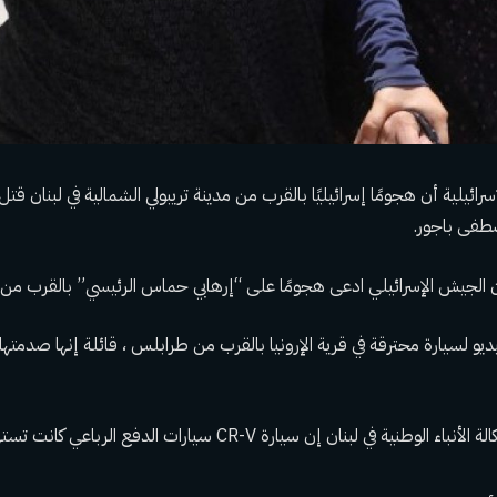
سرائيلية أن هجومًا إسرائيليًا بالقرب من مدينة تريبولي الشمالية في لبنان
طفى باجور.
ن الجيش الإسرائيلي ادعى هجومًا على “إرهابي حماس الرئيسي” بالقرب من
24 مقطع فيديو لسيارة محترقة في قرية الإرونيا بالقرب من طرابلس ، قائلة إنها صدمت
في لبنان إن سيارة CR-V سيارات الدفع الرباعي كانت تستهدف صواريخ.