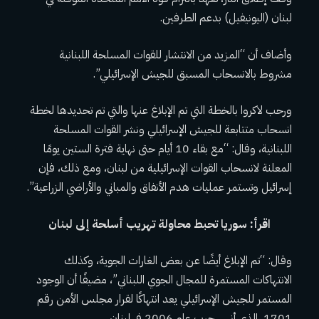
لبنان (اليونيفيل) بدعم الطرفين.
وأضاف أن “المزيد من الانتشار للقوات المسلحة اللبنانية
مشروط بالانسحاب المسبق للجيش الإسرائيلي”.
ورحب لاكروا بالخطة التي تم الإبلاغ عنها والتي تم تحديدها لخطة
انسحاب متتابعة للجيش الإسرائيلي ونشر القوات المسلحة
اللبنانية، وقال: “مع بقاء 10 أيام حتى نهاية فترة الستين يومًا
المعلنة لانسحاب القوات الإسرائيلية من لبنان، ومع ذلك، فإن
إسرائيل وتستمر عمليات هدم الأنفاق والمباني والأراضي الزراعية”.
اقرأ: سوريا تحبط محاولة تهريب أسلحة إلى لبنان
وقال: “تم الإبلاغ أيضًا عن بعض الغارات الجوية، وكذلك
الانتهاكات المستمرة للمجال الجوي اللبناني”، مضيفًا أن الوجود
المستمر للجيش الإسرائيلي يعد انتهاكًا لقرار مجلس الأمن رقم
1701، الذي أنهى حرب عام 2006 في لبنان.