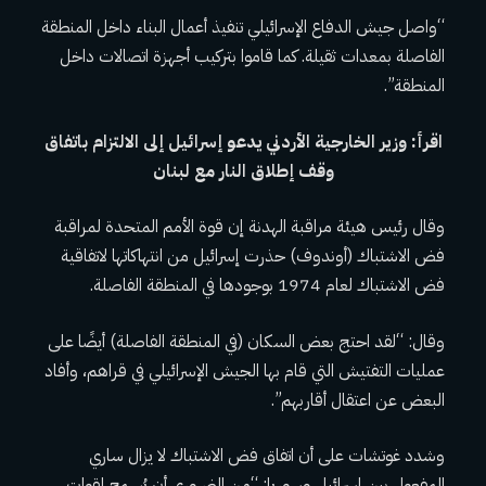
“واصل جيش الدفاع الإسرائيلي تنفيذ أعمال البناء داخل المنطقة
الفاصلة بمعدات ثقيلة. كما قاموا بتركيب أجهزة اتصالات داخل
المنطقة”.
اقرأ: وزير الخارجية الأردني يدعو إسرائيل إلى الالتزام باتفاق
وقف إطلاق النار مع لبنان
وقال رئيس هيئة مراقبة الهدنة إن قوة الأمم المتحدة لمراقبة
فض الاشتباك (أوندوف) حذرت إسرائيل من انتهاكاتها لاتفاقية
فض الاشتباك لعام 1974 بوجودها في المنطقة الفاصلة.
وقال: “لقد احتج بعض السكان (في المنطقة الفاصلة) أيضًا على
عمليات التفتيش التي قام بها الجيش الإسرائيلي في قراهم، وأفاد
البعض عن اعتقال أقاربهم”.
وشدد غوتشات على أن اتفاق فض الاشتباك لا يزال ساري
المفعول بين إسرائيل وسوريا: “من الضروري أن يُسمح لقوات