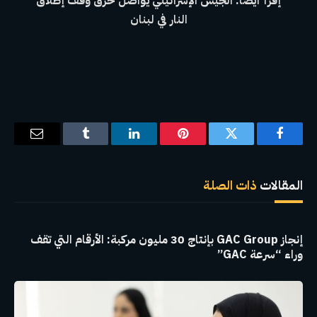
إقرأ أيضاً: الجيش الإسرائيلي يواصل خرق وقف إطلاق
النار في لبنان
فيسبوك
تويتر
بينتيريست
لينكدإن
Tumblr
البريد
الإلكترو
المقالات
ذات الصلة
إنجاز GAC Group بإنتاج 30 مليون مركبة: الأرقام التي تقف
وراء “سرعة GAC”