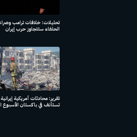
تحليلات: خلافات ترامب وصراع
الحلفاء ستتجاوز حرب إيران
تقرير: محادثات أمريكية إيرانية
تستأنف في باكستان الأسبوع ا