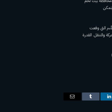
ت الاحتلال نصبت 53 بوابة عسكرية في محافظة بيت لحم
حيث لا يتمكن
لأسر التي وقعت
الحركة والتنقل. القدرة
ت
لينكدإن
Tumblr
البريد
الإلكتروني