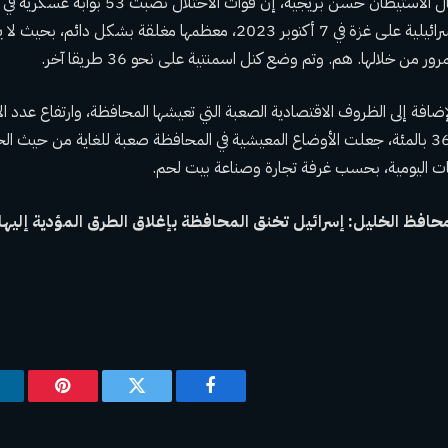
وقال الباحث في مجال الاستيطان حسن بريجية، إن قوا
منذ بداية الحرب الإسرائيلية على غزة في 7 أكتوبر 2023، معظمها مغلقة بشكل دائم، ب
 من خلالها. هم. وتم وضع كتل اسمنتية على نحو 36 طريقا آخر.
إضافة إلى الظروف الاقتصادية الصعبة التي تعيشها المحافظة، وارتفاع عدد ا
تحت خط الفقر إلى 36 بالمئة، جعلت الأوضاع المعيشية في المحافظة صعبة للغاية من حيث 
ات اليومية، بحسب غرفة تجارة وصناعة بيت لحم.
حافظ الخليل: إسرائيل تخنق المحافظة بإغلاق الطرق المؤدية إليها
فيسبوك
تويتر
بينتيريس