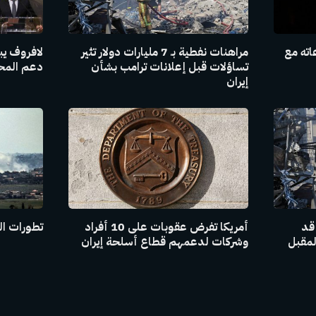
اته مع
مراهنات نفطية بـ 7 مليارات دولار تثير
لافروف يبل
تساؤلات قبل إعلانات ترامب بشأن
دعم المحاد
إيران
 قد
أمريكا تفرض عقوبات على 10 أفراد
تطورات ال
لمقبل
وشركات لدعمهم قطاع أسلحة إيران