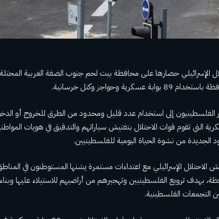
ل الإسرائيلي حصارها على محافظة بيت لحم جنوب الضفة الغربية المحتل
ة عسكرية وحواجز وكتل خرسانية.
الفلسطينيون إلى استخدام عدد قليل ومحدود من الطرق للخروج أو الدخو
سكرية التي تقوم قوات الاحتلال بتفتيش سياراتهم والتدقيق في هويات المواطن
يود الجديدة من نشوة الحياة اليومية للفلسطينيين.
 الاحتلال الإسرائيلي مع اعتداءات مستمرة يشنها المستوطنون في المناطق 
ظة، بهدف ترويع الفلسطينيين وتهجيرهم من أراضيهم للاستيلاء عليها وبنا
ين التجمعات الفلسطينية.