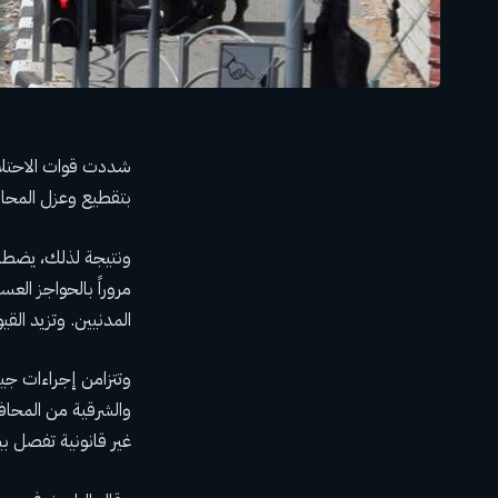
شددت قوات الاحتلا
بتقطيع وعزل المحافظة باستخدام 89 بواب
ونتيجة لذلك، يضطر 
مروراً بالحواجز الع
المدنيين. وتزيد الق
وتتزامن إجراءات جيش
والشرقية من المحاف
غير قانونية تفصل ب