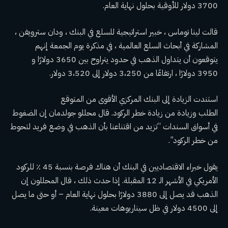
3700 دولار للأوقية بحلول نهاية العام.
قالت لينا توماس ، خبير استراتيجية للسلع في البنك ، ودان سترويفن ،
المشاركة في أبحاث السلع العالمية ، في مذكرة يوم الجمعة إنهم
يتوقعون أن يتداول الذهب في حدود يتراوح بين 3650 دولارًا و
3950 دولارًا ، ارتفاعًا من
3،250 دولار إلى 3،520 دولار.
استندت الزيادة إلى البنك المركزي الأقوى من المتوقع
الطلب وزيادة من زيادة خطر الركود. قال محللو جولدمان إن الضغوط
في أسواق السندات “تزيد من اقتناعنا بأن الذهب في وضع فريد لتحوط
من خطر الركود”.
يقول خبراء الاقتصاديين في البنك أن هناك فرصة بنسبة 45 ٪ للركود
الأمريكي في الأشهر الـ 12 المقبلة. إذا حدث ذلك ، قال المحللون إن
الذهب قد يصل إلى 3880 دولارًا بحلول نهاية العام – أو حتى ما يصل
إلى 4500 دولار في ظل سيناريوهات معينة.