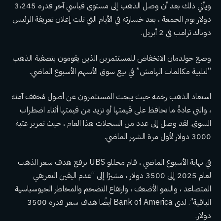
ويأتي ذلك بعد أن وصل الذهب إلى مستوى قياسي آخر قدره 3،245
دولار يوم الجمعة ، بعد خسارته في الأيام التي تلت إعلان تعريفة الرئيس
دونالد ترامب في 2 أبريل.
وضع جولدمان الانخفاض للمستثمرين الذين يقومون بتصفية الذهب
“لتلبية مكالمات الهامش” في بيع سوق الأسهم الأسبوع الماضي.
استعاد الذهب زخمه حيث يبحث المستثمرون عن أصول مُخفف آمنة
، والتي عادةً ما تحافظ على قيمتها أو تزيد من قيمتها أثناء اضطراب
السوق. لقد وصل إلى عدد من السجلات هذا العام ، حيث تمرير عتبة
3000 دولار لأول مرة الشهر الماضي.
في نهاية الأسبوع الماضي ، قام محللو UBS برفع هدف سعر الذهب
لعام 2025 إلى 3500 دولار ، مشيرًا إلى “عدم اليقين التعريفي
المتصاعد ، والنمو الأضعف ، وارتفاع التضخم والمخاطر الجيوسياسية
الباقية”. لدى Bank of America أيضًا هدف سعر قدره 3500
دولار.