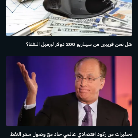
هل نحن قريبين من سيناريو 200 دولار لبرميل النفط؟
تحذيرات من ركود اقتصادي عالمي حاد مع وصول سعر النفط