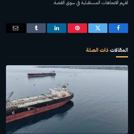
لفهم الاتجاهات المستقبلية في سوق الفضة.
فيسبوك
تويتر
بينتيريست
لينكدإن
Tumblr
البريد
الإلكترو
المقالات
ذات الصلة