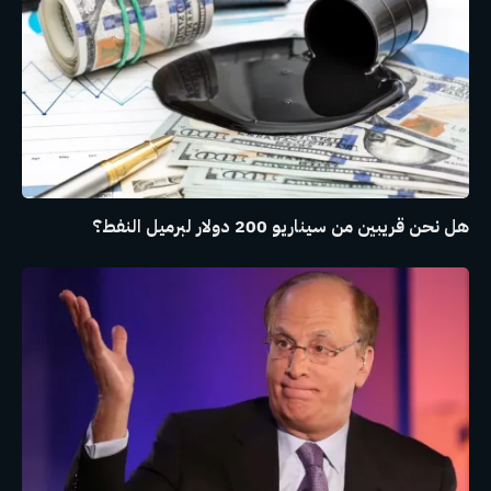
هل نحن قريبين من سيناريو 200 دولار لبرميل النفط؟