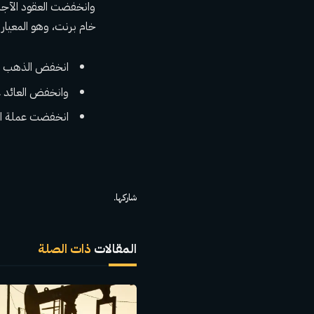
خام برنت، وهو المعيار الدولي، بنسبة .9
انخفض الذهب بنسبة 2% إلى 2363.90 د
وانخفض العائد على سندات الخز
انخفضت عملة البيتكوين بنس
شاركها.
المقالات
ذات الصلة