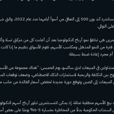
يتطلع مؤشرا ناسداك وستاندرد آند بورز 00
رين هي تباطؤ نمو أرباح التكنولوجيا بعد أن أعلنت كل من شركتي تسلا وأل
بعد فترة من النمو المذهل ومكاسب الأسهم، تقوم الأسواق بتقييم ما إذا كانت م
 أم مجرد إعادة ضبط بسيطة.
 المتداولين في المبيعات لدى ساكسو، يوم الخميس: “هناك مجموعة من الأسباب
ح بين التكلفة والربحية لاستثمارات الذكاء الاصطناعي، وضعف توقعات الم
لى المبيعات إلى الصين وتوقع دورة جديدة لخفض أسعار الفائدة من جانب 
ع الأسهم منطقية تمامًا، إذ يمكن للمستثمرين تبلور أرباح أسهم التكنولوج