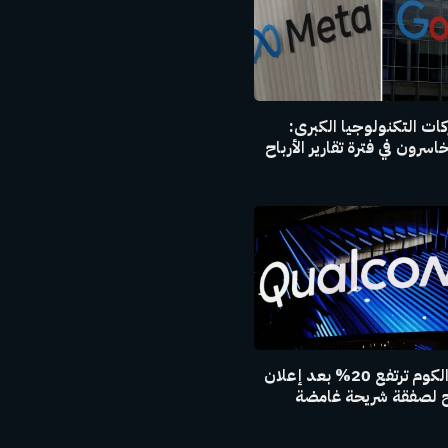
ت التكنولوجيا الكبرى:
سرون في فترة تقارير الأرباح
أسهم كوالكوم ترتفع 20% بعد إعلان
مح لصفقة شريحة غامضة