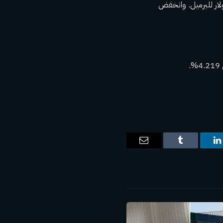
ود الآجلة للنفط. وانخفض خام غرب تكساس الوسيط بنسبة 0.7% إلى 77.06 دولار للبرميل. وانخفض
ت
لينكدإن
Tumblr
البريد
الإلكتروني