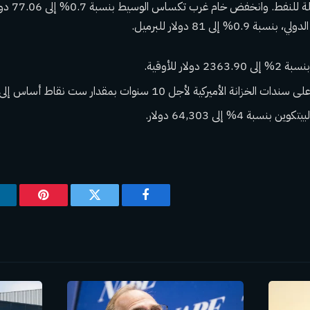
وانخفضت العق
0% إلى 81 دولار للبرميل.
ولار للأوقية.
انة الأميركية لأجل 10 سنوات بمقدار ست نقاط أساس إلى 4.219%.
بة 4% إلى 64,303 دولار.
فيسبوك
تويتر
بينتيريس