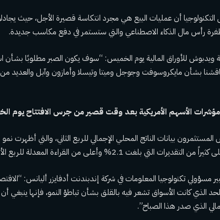
ل التكنولوجيا أن عمليات البيع هي مجرد انتكاسة قصيرة الأجل، حيث يجادلو
 طفرة رأس مال الذكاء الاصطناعي والتي ستستمر في دفع مكاسب جديدة.
 ويدبوش للأوراق المالية يوم الخميس: “سوف يكون الصبر مطلوبًا بشأن اس
ناقشنا بشأن مايكروسوفت وجوجل وميتا وتيسلا وأمازون وآبل والعديد من ال
مؤشرات الأسهم الأمريكية بعد وقت قصير من جرس الافتتاح يوم ال
لمستثمرون بيانات الناتج المحلي الإجمالي للربع الثاني، والتي أظهرت نمو ال
ر مسؤولي تكنولوجيا المعلومات في شركة إندبندنت أدفايزر أليانس: “الاقتصاد 
الحد الذي كانت الأسواق تشعر فيه بالقلق بشأن تباطؤ النمو، فإنها ينبغي أ
مالي الذي صدر هذا الصباح”.