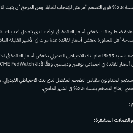
“إن النمو الاقتصادي بنسبة 2.8% فوق التضخم أمر مثير للإعجاب للغاية، ومن المرجح أن يثب
 إعادة ضبط رهانات خفض أسعار الفائدة، في الوقت الذي يتعامل فيه بنك الا
احة أقل للمناورة لخفض أسعار الفائدة عدة مرات في الأشهر القليلة الماض
لا تزال الأسواق ترى فرصة بنسبة 85% لقيام بنك الاحتياطي الفيدرالي بخفض أسعار الفائدة 
 الفائدة في اجتماعي نوفمبر وديسمبر، وفقًا لأداة CME FedWatch.
 سيقيم المتداولون مقياس التضخم المفضل لدى بنك الاحتياطي الفيدرالي. 
ع التضخم بنسبة 2.5% في الشهر الماضي.
:
والعملات المشفرة: