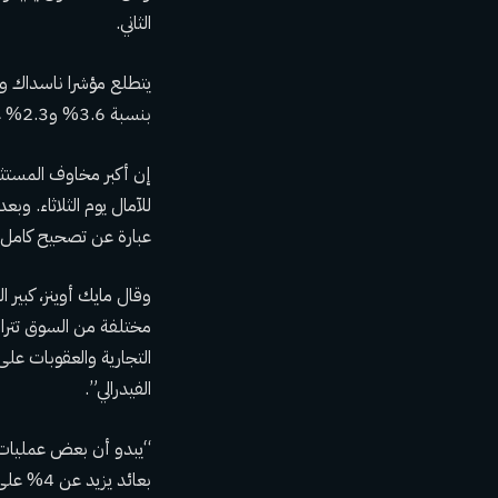
الثاني.
بنسبة 3.6% و2.3% على التوالي.
إن أكبر مخاوف المستثم
للآمال يوم الثلاثاء. و
عبارة عن تصحيح كامل
وقال مايك أوينز، كبير
مختلفة من السوق تتراو
التجارية والعقوبات ع
الفيدرالي”.
“يبدو أن بعض عمليات بي
بعائد يزيد عن 4% على السندات الحكومية بدلاً من المخاطرة بخسارة 5-6% يوميًا على بعض أسماء الأسهم المفضلة.”