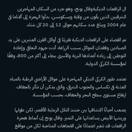
ال
الرافعات الديكية
وقال يونج، وهو جزء من السكان المهاجرين
الشرقيين الذين يأتون من ولاية ويسكونسن، بدأوا الهجرة إلى ألاباما في
عام 2004 ويبلغ عدد سكانهم حوالي 12 إلى 20 كل شتاء.
تم القضاء على الرافعات الديكية تقريبًا في أوائل القرن العشرين على يد
الصيادين وفقدان الموائل بسبب الزراعة. أدت جهود التعافي وإعادة
التوطين إلى زيادة أعدادها البرية والأسرى ببطء إلى أكثر من 800، وفقًا
لمؤسسة الكركي الدولية.
تعتمد طيور الكركي الديكي المهاجرة على موائل الأراضي الرطبة بالمياه
العذبة في تكساس والجنوب الشرقي، والتي يمكن أن تتأثر بالجفاف.
ارتفاع مستوى سطح البحر والجفاف
، بحسب المؤسسة.
يصعب أحيانًا اكتشافها بين حشد التلال الرملية الأقصر، لكن طولها
وريشها الأبيض يساعدانها على التميز. وقال يونج إن أنماط هجرة
الرافعات قد تتغير اعتمادًا على الاتجاهات المناخية لكل من مواقع