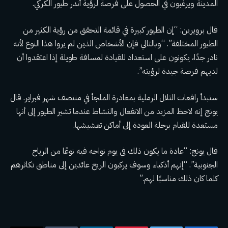
المدينة ويرغبون في الحصول على فرصة لرؤية أندر طيور الكركي.
قال برويرين: “إن الطيور كبيرة في قائمة التحقق من رؤية الكثير من
الطيور المختلفة”. “وبالتالي فإن الأشخاص الذين لم يروا هذا النوع لأنه
نادر جدًا، يكونون على استعداد للقيادة لمسافة طويلة إذا اعتقدوا أن
لديهم فرصة جيدة لرؤيته”.
ستبدأ رافعات التلال الرملية بمغادرة الملجأ في منتصف شهر فبراير. قال
يونج إنه لاحظ المزيد من الانفعال والنشاط عندما تشير الطيور إلى أنها
مستعدة للقيام برحلة العودة إلى أماكن تعشيشها.
قال يونج: “عادة ما يكون ذلك في يوم نواجه فيه نوعًا من الرياح
الجنوبية”. “إنهم أذكياء وسوف يركبون الريح عائدين إلى مناطق تكاثرهم
كلما كان ذلك مناسبًا لهم.”