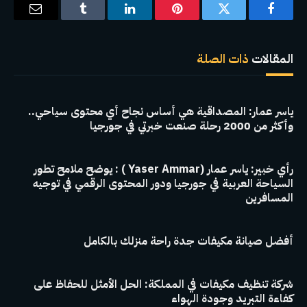
فيسبوك
تويتر
بينتيريست
لينكدإن
Tumblr
البريد
الإلكترو
المقالات
ذات الصلة
ياسر عمار: المصداقية هي أساس نجاح أي محتوى سياحي..
وأكثر من 2000 رحلة صنعت خبرتي في جورجيا
رأي خبير: ياسر عمار (Yaser Ammar ) : يوضح ملامح تطور
السياحة العربية في جورجيا ودور المحتوى الرقمي في توجيه
المسافرين
أفضل صيانة مكيفات جدة راحة منزلك بالكامل
شركة تنظيف مكيفات في المملكة: الحل الأمثل للحفاظ على
كفاءة التبريد وجودة الهواء