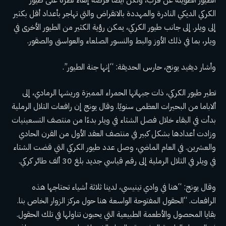
الطيور الطويلة عن قرب، ولكن أيضًا فرصة إلقاء نظرة على طيور
الكركي الديكي النادرة والمهددة بالانقراض والتي تهاجر بأعداد أقل بكثير
إلى ويلر. إلى جانب طيور الكركي، يمكن رؤية الكثير من الطيور الأخرى في
ويلر، بما في ذلك الأوز والبط والنسور الصلعاء والعواسق والصقور.
وأشار ديفيد يونج، حارس الحديقة: “إنها جنة الطيور”.
تطير طيور الكركي، ذات جبهاتها الحمراء المميزة وريشها الرمادي، إلى
ألاباما من البحيرات العظمى سنويًا. وقال يونج إن رافعات التلال الرملية
بدأت في البقاء خلال فصل الشتاء في ويلر بدءًا من منتصف التسعينيات
وزادت أعدادها بشكل كبير في منتصف العقد الأول من القرن الحادي
والعشرين. في العام الماضي، وصل عدد طيور الكركي التي قضت الشتاء
في ويلر في التلال الرملية إلى رقم قياسي جديد بلغ 30 ألف طائر كركي.
وقال يونج: “هنا في وادي تينيسي، لدينا ثلاثة أشياء تحتاجها هذه
الرافعات. “الحقول المفتوحة الواسعة هنا حول مركز الزوار الخاص بنا.
بقايا المحصول والأطعمة الطبيعية التي يحبون تناولها في تلك الحقول.