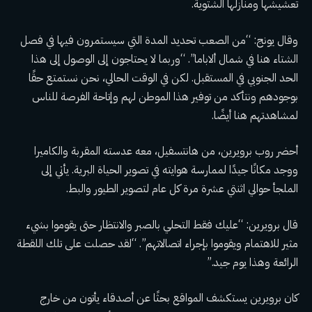
تعشيشها ومنازلها الشتوية.
وقال يونج: “من الصعب تحديد المدة التي سيستمرون فيها في فصل
الشتاء هنا في شمال ألاباما”. “وربما لا يحتاجون إلى الوصول إلى هذا
الحد الجنوبي في المستقبل. لكن في الوقت الحالي، نحن نستمتع حقًا
بوجودهم ونتأكد من توفير هذا الموطن لهم وإتاحة الفرصة للناس
لمشاهدتهم هنا أيضًا.
أحضر روب برويرين، من هانتسفيل، معه عدسته المقربة والكاميرا
ووجد مكانًا جيدًا لممارسة هوايته في تصوير الحياة البرية. يأتي إلى
الملجأ حوالي اثنتي عشرة مرة كل عام لتصوير الطيور والبط.
قال برويرين: “عليك فقط التحلي بالصبر والانتظار حتى يقوموا بشيء
مثير للاهتمام ويقوموا بإجراء اتصالاتهم”. “لقد حصلت على تلك اللقطة
الرائعة وهذا يوم جيد.”
كان برويرين يستكشف المواقع بحثًا عن أصدقاء يأتون من خارج