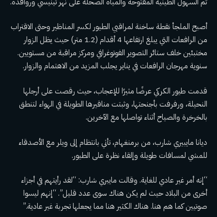
ثم السهول الطينية المفتوحة والمياه الضحلة على نهر تينيسي وروافده.
أصبح الملجأ نقطة ساخنة لمراقبي الطيور لكسر المناظير وحتى الاقتراب
من الرافعات التي يبلغ ارتفاعها 4 أقدام (1.2 متر) حيث يظل الزوار
مختبئين خلف ستائر التصوير الفوتوغرافي ومركز مراقبة من مستويين.
سنوية
مهرجان الرافعات
في يناير يجلب المزيد من الاهتمام والزوار.
قدمت طيور الكركي عرضًا مثيرًا للإعجاب، حيث رقصت على أرجلها
النحيلة، ورفرفت بأجنحتها، وثبتت مناقيرها الطويلة في الهواء لتنطق
بالخرخرة والصياح أثناء تواصلها مع الآخرين.
ديانا مايبيري شارب، من برمنغهام، تأتي بانتظام إلى ويلر مع الأصدقاء
للمشي لمسافات طويلة وإلقاء نظرة على الطيور.
“إنه أمر غير عادي للغاية. وقالت مايبري شارب: “لقد رأيتهم في أجزاء
أخرى من البلاد حيث لم يكن هناك سوى عدد قليل”. “إنهم ليسوا
صوتيين كما هم هنا. هناك الكثير هنا مما يجعلها تجربة غير عادية.”