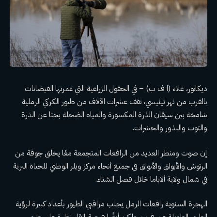
ديكاتور، علاء (ا ف ب) – في الحقول الزراعية التي غمرتها الفيضانات
بالقرب من نهر تينيسي، تقف عشرات الآلاف من طيور الكركي الرملية
شامخة بين سيقان الذرة المكسورة والمياه الضحلة بحثا عن الذرة
والتوت والبذور والحشرات.
إن صوت ومنظر العديد من الرافعات المتجمعة معًا يخلق جوقة من
الرتوش والأبواق والأبواق في جميع أنحاء
مركز ويلر الوطني للحياة البرية
في شمال ولاية ألاباما خلال فصل الشتاء.
الهجرة السنوية
رافعات الرمل
يجلب مراقبي الطيور بأعداد كبيرة لرؤية