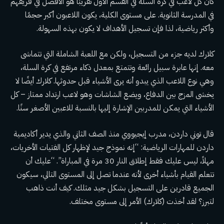
كان كل لاعب في كرة السلة في القسم الأول تقريبًا هو الأفضل في فريقهم
في المدرسة الثانوية. على مستوى الكلية، يكون اللاعبون أكبر حجمًا
وأكثر رياضية، لذا فإن تسجيل الأهداف لا يكون بهذه السهولة.
كلارك لديه جزء من التسجيل، ولكن مع اللعبة الشاملة التي تتماشى
معه. إنها عابرة سبيل رائعة وتتمتع بمعدل ذكاء مرتفع في كرة السلة،
وهي نوع اللاعب الذي يبدو أنه يرى الأشياء قبل حدوثها. كلارك أيضًا لا
يخشى المزج بين الدفاع، ويضع الشاشات وهو لاعب ارتداد ممتاز – كل
الأشياء التي يمكن للمدربين الإشارة إليها بالنسبة للاعبين الأصغر سنًا.
قال توني داردن، مدرب إيجيووي منذ الصف الثاني والذي يدير أكاديمية
داردن للمهارات الرياضية: “إنه نموذج جيد لإظهار كل الفتيات الأخريات،
مهلاً، ليس عليك فقط إطلاق النار 30 مرة في المباراة”. “عليك أن
تتعلم القيام بأشياء أخرى لأنه عندما تصل إلى المستوى التالي، سيكون
الجميع قادرين على التسجيل بشكل جيد مثلك. كيف أنت ذاهب
لتبرز؟ لقد أخذت (كلارك) الأمر إلى مستوى مختلف.