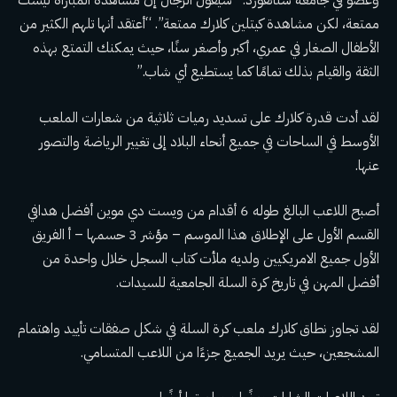
وعضو في جامعة ستانفورد: “سيقول الرجال إن مشاهدة المباراة ليست
ممتعة، لكن مشاهدة كيتلين كلارك ممتعة”. “أعتقد أنها تلهم الكثير من
الأطفال الصغار في عمري، أكبر وأصغر سنًا، حيث يمكنك التمتع بهذه
الثقة والقيام بذلك تمامًا كما يستطيع أي شاب.”
لقد أدت قدرة كلارك على تسديد رميات ثلاثية من شعارات الملعب
الأوسط في الساحات في جميع أنحاء البلاد إلى تغيير الرياضة والتصور
عنها.
أصبح اللاعب البالغ طوله 6 أقدام من ويست دي موين أفضل هدافي
القسم الأول على الإطلاق هذا الموسم –
مؤشر 3
حسمها – أ
الفريق
الأول جميع الامريكيين
ولديه
ملأت كتاب السجل
خلال واحدة من
أفضل المهن في تاريخ كرة السلة الجامعية للسيدات.
لقد تجاوز نطاق كلارك ملعب كرة السلة في شكل صفقات تأييد واهتمام
المشجعين، حيث يريد الجميع جزءًا من اللاعب المتسامي.