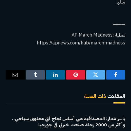
مثلها.
___
تغطية AP March Madness:
https://apnews.com/hub/march-madness
فيسبوك
تويتر
بينتيريست
لينكدإن
Tumblr
البريد
الإلكترو
المقالات
ذات الصلة
ياسر عمار: المصداقية هي أساس نجاح أي محتوى سياحي..
وأكثر من 2000 رحلة صنعت خبرتي في جورجيا