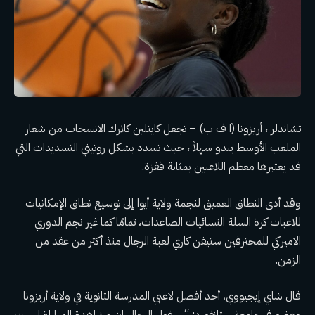
تشاندلر ، أريزونا (ا ف ب) – تجعل كايتلين كلارك الانسحاب من شعار
الملعب الأوسط يبدو سهلاً ، حيث تسدد بشكل روتيني التسديدات التي
قد يعتبرها معظم اللاعبين بمثابة قفزة.
وقد أدى النطاق العميق لنجمة ولاية أيوا إلى توسيع نطاق الإمكانيات
للاعبات كرة السلة النسائيات الصاعدات، تمامًا كما غير نجم الدوري
الاميركي للمحترفين ستيفن كاري لعبة الرجال منذ أكثر من عقد من
الزمن.
قال شاي إيجيووي، أحد أفضل لاعبي المدرسة الثانوية في ولاية أريزونا