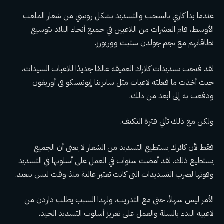
عندما بدأ كاري بالسحب والتسديد بشكل روتيني من شعار الملعب
الأوسط، قام العشرات من اللاعبين في جميع أنحاء البلاد بتوسيع
نطاقاتهم مع نجم جولدن ستيت ووريورز.
لقد فتحت تسديدات كلارك العميقة عالمًا جديدًا للاعبات السيدات،
حيث أخذت ما فعلته لاعبات مثل سابرينا إيونيسكو في أوريغون
ودفعت به إلى أبعد من ذلك.
ولكن مع ذلك تأتي فترة التكيف.
فقط لأن كلارك يستطيع التسديد من الشعار لا يعني أن الجميع
يستطيع ذلك. لقد أمضت سنوات في العمل على أسلوبها في التسديد
وقوتها لضرب التسديدات التي كانت تعتبر عالية منذ وقت ليس ببعيد.
الأمر ليس سهلاً، حتى مع التدريب، ولهذا السبب يطلب داردن من
لاعبيه البدء بالسلة والعمل على تعزيز أسلوب التسديد الجيد.