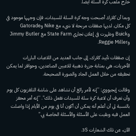
خارج ملعب كرة السلة أيضًا.
وبما أن كلارك أصبحت وجه كرة السلة للسيدات، فإن وجهها موجود في
كل مكان. لديها صفقات مربحة لا شيء مع Nike وGatorade
وBuick وظهرت في إعلان تجاري State Farm مع Jimmy Butler
وReggie Miller.
إن صفقات تأييد كلارك، إلى جانب العديد من اللاعبات البارزات
الأخريات، هي بمثابة جزرة ذهبية للاعبين الصاعدين، وحوافز لما يمكن
تحقيقه من خلال العمل الجاد والصورة الصحيحة.
وقالت إيجيووي: “إنه لأمر رائع أن تشاهد على شاشة التلفزيون كل يوم
وأن تعرف أن لاعبة كرة سلة للسيدات تفعل ذلك”. “إنه أمر محفز
بالنسبة لي أن أعلم أنه يمكن أن أكون أنا في يوم من الأيام إذا واصلت
العمل فيه وبقيت على الأسئلة والأسئلة الخاصة بي.”
الآن، عن تلك الشعارات 3S.