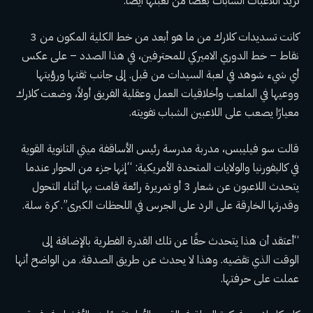
تريد اللاعبات الشابات بعضًا من لعبتها أيضًا.
كانت تسديدات كلارك من ما هو أبعد من خط الكلية المكون من 3
نقاط – خط الدوري الاميركي للمحترفين، في هذا الصدد – على عكس
أي شيء شوهد في لعبة السيدات من قبل. إلى جانب ثقتها ورؤيتها
ووعيها في الملعب وأخلاقيات العمل وعقلية الفريق أولاً، وضعت كلارك
معيارًا يصعب على اللاعبين الشباب تفويته.
قالت سو فيليبس، مدربة مدرسة رئيس الأساقفة ميتي الثانوية القوية
في كاليفورنيا والولايات المتحدة الأمريكية: “إنها جزء من الحوار عندما
يتحدث اللاعبون عن شعار 3 أو تمريرة رائعة قامت بها أثناء التحول
وقدرتها الخارقة على الرد على الجرس في اللحظات الكبرى”. كرة سلة.
“أعتقد أن هذا يتحدث حقًا عن تلك القدرة الفطرية بالإضافة إلى
الوقت الذي تقضيه. وهذا لا يحدث عن طريق الصدفة. من الواضح أنها
عملت على حرفتها.