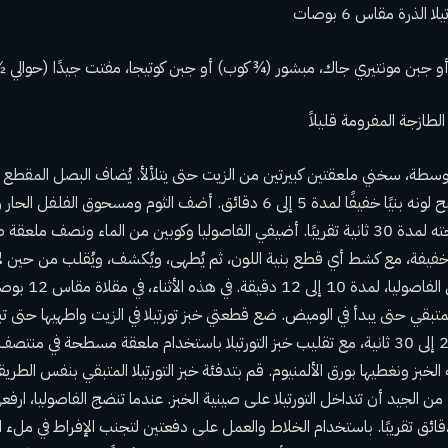
الذرة مقاس 6 بوصات
طازجة المفرومة قليلاً
متوسطة، سخني ملعقتين كبيرتين من الزيت حتى يتلألأ. يُضاف البصل المقطع
من حين لآخر حتى يصبح لونه بنيًا خفيفًا لمدة 5 إلى 6 دقائق. أضف الثوم ومسحو
التحريك حتى تفوح رائحته لمدة 30 ثانية تقريبًا. أضيفي الفاصوليا وكوبين من الماء ونصف
ر خفيفة، مع كشط أي قطع بنية اللون، ثم يُطهى، ويُكشف، ويُقلب من حين ل
أقل بقليل من مستوى ا
بقي حتى يبدأ في الوميض. ضع قطعتي خبز تورتيلا في الزيت واطهيها حتى تبد
إلى اللون البني، لمدة 20 إلى 30 ثانية، مع تقليب خبز التورتيلا باستخدام ملعقة مسطحة في م
الخبز ونغطيها بورق الألمنيوم. قم بتدفئة خبز التورتيلا المتبقي بنفس الطريق
 من الجيد أن تتداخل التورتيلا على صينية الخبز. عندما تنضج الفاصوليا، ارفعي
تركيها تبرد لمدة 10 دقائق تقريبًا. باستخدام الخلاط والعمل على دفعتين لتجنب الإفراط في