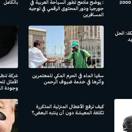
أي محتوى سياحي.. وأكثر من 2000
: يوضح ملامح تطور السياحة العربية في
بالكامل
جورجيا ودور المحتوى الرقمي في توجيه
المسافرين
ة: الحل
يد
سقيا الماء في الحرم المكي للمعتمرين
شركة تنظي
وأثرها في خدمة ضيوف الرحمن
الأمثل لل
وجودة اله
كيف ترفع الأعطال المنزلية المتكررة
تكلفة المعيشة دون أن ينتبه البعض؟