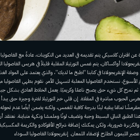
رة عن اقتران كلاسيكي يتم تقديمه في العديد من التكوينات، عادةً مع الفاصوليا ا
فريجولادا أواكساكان، يتم غمس التورتيلا المقلية قليلاً في هريس الفاصوليا ا
فة الإنفريجولادا في كتابنا “اطبخ ما لديك”، والذي يعتمد على المواد الغذ
الأسبوع، نستخدم الفاصوليا المعلبة لتسهيل الأمر. نقوم بطهي الفاصوليا
 ثم نمزج كل شيء حتى يصبح ناعمًا وكريميًا. يعمل الخلاط العادي بشكل جي
رس الحبوب مباشرة في المقلاة. إن قلي خبز التورتيلا لفترة وجيزة حتى يبدأ ف
قرمشًا تمامًا يبقيه لينًا بدرجة كافية للغمس، ولكنه يضمن أيضًا عدم تحوله
ا الطبق النباتي البسيط وجبة وتضيف لونًا وملمسًا ونكهة متباينة. نعتقد أ
والكزبرة ضرورية، ولكن يمكنك إضافة شرائح الأفوكادو والكريمة المكسيكي
عصير الليمون الطازج لإضفاء اللمعان.
إنفريجولادا الفاصوليا السوداء