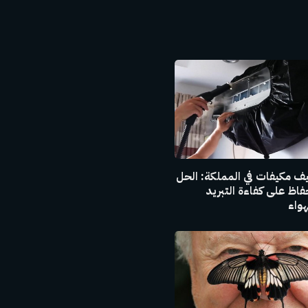
ف مكيفات في المملكة: الحل
حفاظ على كفاءة التبريد
واء