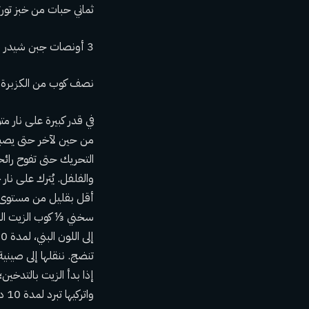
ثماني حبات من خبز تورتيلا 
3 أونصات جبن شيدر أو جبن مونتيري جاك، مبشور (¾ كوب) أو جبن كوتيجا، مفتت جيدًا (حوالي ½ كوب)
نصف كوب من الكزبرة ال
في قدر كبيرة على نار 
والفلفل. يُترك على نا
سخني ⅓ كوب الزيت المت
تنضج. ننقلها إلى صينية 
إذا بدأ الزيت بالتدخين؛
وا