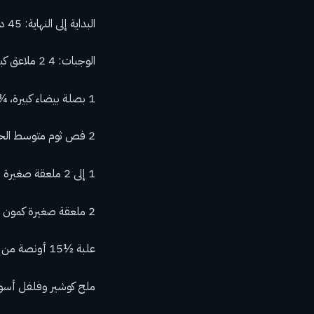
البداية إلى النهاية: 45 دقيقة
الوجبات: 4 2 ملاعق كبيرة بالإضافة إلى ⅓ كوب بذور العنب أو أي زيت محايد آخر، مقسمة
1 بصلة بيضاء كبيرة، ¾ شرائح رفيعة، ¼ مفرومة ناعماً، محفوظة بشكل منفصل
2 فص ثوم متوسط ​​الحجم، مهروس ومقشر
1 إلى 2 ملعقة صغيرة من مسحوق الفلفل الحار
2 ملعقة صغيرة كمون مطحون أو ¼ ملعقة صغيرة بهارات مطحونة أو كليهما
علبة ½15 أونصة من الفاصوليا السوداء، مغسولة ومصفّاة
ملح كوشير وفلفل أس