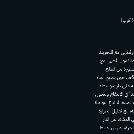
 ويُطهى مع التحريك
ق الفلفل الحار والكمون. يُطهى مع
 ملعقة صغيرة من الملح
آخر، حتى يصبح الماء
لفاصوليا، لمدة 10 إلى 12 دقيقة. في هذه الأثناء، في مقلاة مقاس 12 بوصة على نار متوسطة،
أ في الانتفاخ وتتحول
نتصف المدة؛ لا تدع التورتيلا
ة، مع تقليل الحرارة
 المقلاة عن النار
 ملء الجرة، اهرس خليط