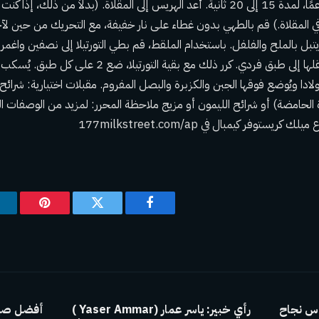
الفاصوليا حتى يصبح ناعمًا، لمدة 15 إلى 20 ثانية. أعد الهريس إلى المقلاة. (بدلاً من 
ي المقلاة.) قم بالطهي بدون غطاء على نار خفيفة، مع التحريك من حين ل
طعم ويتبل بالملح والفلفل. باستخدام الملقط، قم بطي التورتيلا إلى نصفين واغم
(على نار خفيفة)، ثم انقلها إلى طبق فردي. كرر ذلك مع بقية 
لادا ويُوضع فوقها الجبن والكزبرة والبصل المفروم. مقبلات اختيارية: شرائح ا
الحامضة) أو شرائح الليمون أو مزيج ملاحظة المحرر: لمزيد من الوصفات ال
رع ميلك كريستوفر كيمبال في
177milkstreet.com/ap
فيسبوك
تويتر
بينتيريس
اس نجاح
رأي خبير: ياسر عمار (Yaser Ammar )
أفضل صيا