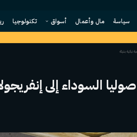
سياسة
مال وأعمال
أسواق
تكنولوجيا
ري
 نباتية بذيئة
وليا السوداء إلى إنفريجول