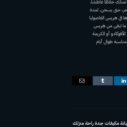
ذلك، إذا كنت تمتلك خلاطًا غاطسًا،
آخر، حتى يسخن، لمدة
رها في هريس الفاصوليا
التورتيلا، ضع 2 على كل طبق. يُسكب ما تبقى من هريس
لأفوكادو أو الكريمة
مناسبة طوال أيام
ت
لينكدإن
Tumblr
البريد
الإلكتروني
نة مكيفات جدة راحة منزلك