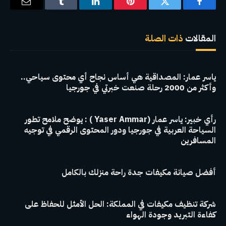
فيسبوك
تويتر
بينتيريست
لينكدإن
Tumblr
البريد
الإلكترو
المقالات
ذات الصلة
ياسر عمار: المصداقية هي أساس نجاح أي محتوى سياحي..
وأكثر من 2000 رحلة صنعت خبرتي في جورجيا
رأي خبير: ياسر عمار (Yaser Ammar ) : يوضح ملامح تطور
السياحة العربية في جورجيا ودور المحتوى الرقمي في توجيه
المسافرين
أفضل صيانة مكيفات جدة راحة منزلك بالكامل
شركة تنظيف مكيفات في المملكة: الحل الأمثل للحفاظ على
كفاءة التبريد وجودة الهواء