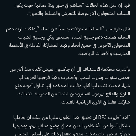
فيه إن مثل هذه الحالات “تساهم في خلق بيئة معادية حيث يكون
الشباب المتحولون أكثر عرضة للتحرش والتسلط والتمييز”.
قال جارفيس: “النساء المتحولات جنسياً هن نساء. “إذا كنت تريد دعم
النساء، فعليك دعم جميع النساء. يستحق بيكي وجميع الشباب
المتحولين الآخرين في جميع أنحاء ولايتنا المشاركة الكاملة في الأنشطة
المدرسية والأحداث الرياضية.
وأشارت محكمة الاستئناف إلى أن جاكسون تعيش كفتاة منذ أكثر من
خمس سنوات وغيرت اسمها، وأصدرت ولاية فرجينيا الغربية لها
شهادة ميلاد تثبت أنها أنثى. وقالت المحكمة إنها تتناول أدوية منع
البلوغ والعلاج بهرمون الاستروجين. ابتداءً من المدرسة الابتدائية،
شاركت فقط في الفرق الرياضية للفتيات.
“لقد أظهرت BPJ أن تطبيق هذا القانون عليها من شأنه أن يعاملها
بشكل أسوأ من الأشخاص الذين هم في وضع مماثل لهم، ويحرمها
من أي فرص رياضية ذات معنى، ويفعل ذلك على أساس الجنس.