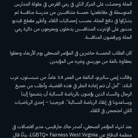
الجلة وحصلت على المركز الثاني في رمي القرص في بطولة المدارس
المتوسطة في مقاطعتها. خمسة متنافسين من مدرسة منافسة لم
يشاركوا في دفع الجلة،
بحسب إحصائيات اللقاء
. وأظهر مقطع فيديو
منشور على الإنترنت المتنافسين يدخلون ويخرجون من دائرة رمي
الجلة ويرفضون المنافسة.
كان الطلاب الخمسة حاضرين في المؤتمر الصحفي يوم الأربعاء وحظوا
بحفاوة بالغة من موريسي وغيره من المؤيدين.
وقالت إيمي ساليرنو، البالغة من العمر 14 عاماً، من شينستون، غرب
البلاد: “آمل أن تتم إعادة النظر في هذه القضية، وأطلب من جميع
الرجال والنساء الذين يؤمنون بالرياضة النسائية أن ينضموا إلينا
ويساعدونا في إنقاذ الرياضة النسائية”. فيرجينيا – إحدى الرياضيات
اللاتي احتججن في اللقاء.
بعد انتهاء المؤتمر الصحفي، أصدر جاك جارفيس، مدير الاتصالات في
منظمة الدفاع عن LGBTQ+ Fairness West Virginia، بيانًا قال