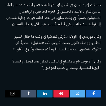
خططت إدارة بايدن في الأصل لإصدار قاعدة فيدرالية جديدة من الباب
التاسع تتناول الاعتداء الجنسي في الحرم الجامعي والرياضيين
المتحولين جنسياً. في وقت سابق من هذا العام، قررت الإدارة تقسيمها
إلى قواعد منفصلة، ​​وتبقى قواعد ألعاب القوى الآن في طي النسيان.
وقال موريسي إن الولاية سترفع قضيتها في وقت ما خلال الشهر
المقبل. ووصف قانون وست فرجينيا بأنه «معقول»، مضيفًا أن
«الأولاد يتمتعون بميزة تنافسية: فهم أكبر حجمًا، وأسرع، وأقوى».
وقال: “لا يوجد شيء متساوٍ في تنافس الذكور ضد الرجال والنساء”.
“الهوية الجنسية ليست في صلب الموضوع.”
فيسبوك
تويتر
بينتيريست
لينكدإن
Tumblr
البريد
الإلكترو