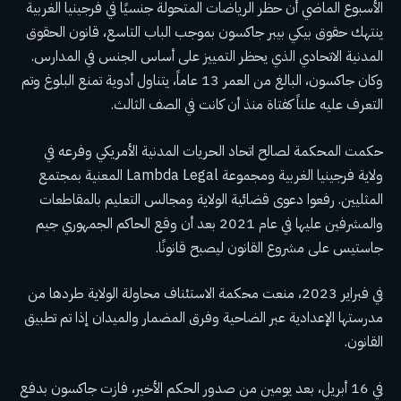
الأسبوع الماضي
أن حظر الرياضات المتحولة جنسيًا في فرجينيا الغربية
ينتهك حقوق بيكي بيبر جاكسون بموجب الباب التاسع،
قانون الحقوق
المدنية الاتحادي
الذي يحظر التمييز على أساس الجنس في المدارس.
وكان جاكسون، البالغ من العمر 13 عاماً، يتناول أدوية تمنع البلوغ وتم
التعرف عليه علناً
كفتاة
منذ أن كانت في الصف الثالث.
حكمت المحكمة لصالح اتحاد الحريات المدنية الأمريكي وفرعه في
ولاية فرجينيا الغربية ومجموعة Lambda Legal المعنية بمجتمع
المثليين.
رفعوا دعوى قضائية
الولاية ومجالس التعليم بالمقاطعات
والمشرفين عليها في عام 2021 بعد أن وقع الحاكم الجمهوري جيم
جاستيس على مشروع القانون ليصبح قانونًا.
في فبراير 2023،
منعت محكمة الاستئناف
محاولة الولاية طردها من
مدرستها الإعدادية عبر الضاحية وفرق المضمار والميدان إذا تم تطبيق
القانون.
في 16 أبريل، بعد يومين من صدور الحكم الأخير، فازت جاكسون بدفع