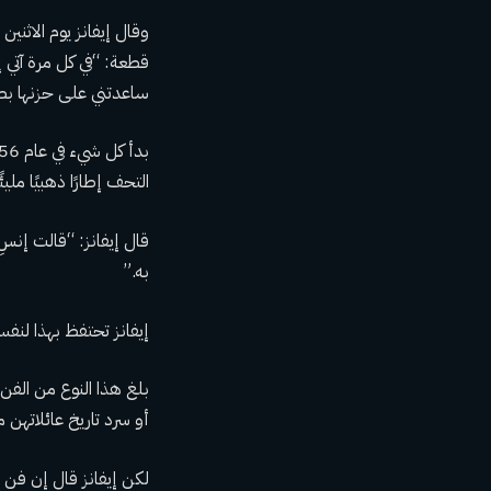
قطعة: “في كل مرة آتي 
ساعدتني على حزنها بطري
التحف إطارًا ذهبيًا مل
قال إيفانز: “قالت إنس
به.”
إيفانز تحتفظ بهذا لنفس
بلغ هذا النوع من الفن
أو سرد تاريخ عائلاتهن 
لكن إيفانز قال إن فن 