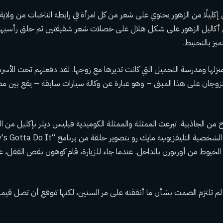
ليلًا من الزهور يحتوي على شعر من كل امرأة في رابطة الناخبات من ولاية
 من أكاليل الزهور على شكل هلال على خصلات شعر شقيقتين تم حلق رأسيهما 
ز بالتحنيط.
زلها ومدرسة التجميل التي كانت تديرها مع زوجها. لقد دفعتهم تحت الأسرة 
الزوجان على هذا المبنى – وهو عبارة عن وكالة سيارات سابقة – يقع بين م
 من الجاذبية. تبرعت الممثلة والممثلة الكوميدية فيليس ديلر بإكليل من ال
لخيوط من أوزبورن بالداخل. عندما جاء للزيارة، قام كوهون بقص القفل، عل
 لم تلتزم الصمت بشأن ما أنفقته على مر السنين، لكنها تتوقع أن تصل قيمة