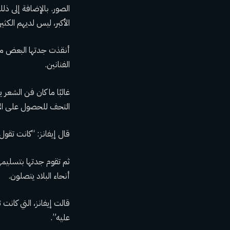
الصور. بالإضافة إلى ذلك
الأكبر، ليس لديهم الكثي
أنقذت جدتها البعض من 
الفنانين.
غالبًا ما كان فن الشعر
التحف للحصول على الإط
قال إيفانز: “كانت تقول:
ثم تقوم جدتها بتسليمه
أنحاء البلاد يتصلون.
قالت إيفانز، التي كان
عليه”.