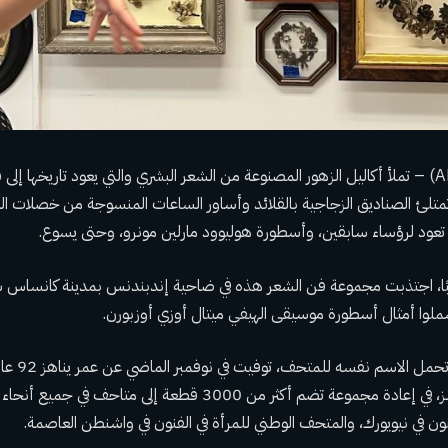
إندبندنس ، ميزوري (AP) – تملأ أكاليل الزهور المصنوعة من الشعر البشري والتي يعود تاريخه
تلئ الصناديق الزجاجية بالقلائد وأساور الساعات المنسوجة من خصلات المو
تعود لرؤساء سابقين، وأسطورة هوليوود مارلين مونرو، وحتى يسوع.
3 عامًا تقريبًا، اجتذبت مجموعة فن الشعر هذه في ضاحية إندبندنس بمدينة كانسا
لوا أمثال أسطورة موسيقى الهيفي ميتال أوزي أوزبورن.
لكن ليلى كوهون، 
حفيدتها، ليندساي إيفانز، في إعادة مجموعة تضم أكثر من 3000 قطعة إلى متا
ون في نيويورك، والمتحف الوطني للمرأة في الفنون في واشنطن العاصمة.