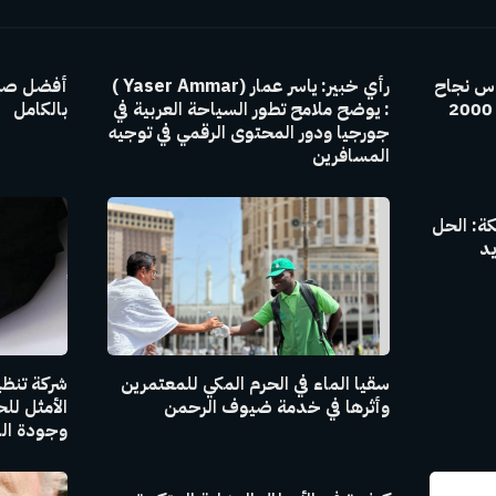
اس نجاح
رأي خبير: ياسر عمار (Yaser Ammar )
أفضل صيا
أي محتوى سياحي.. وأكثر من 2000
: يوضح ملامح تطور السياحة العربية في
بالكامل
جورجيا ودور المحتوى الرقمي في توجيه
المسافرين
ة: الحل
يد
سقيا الماء في الحرم المكي للمعتمرين
شركة تنظي
وأثرها في خدمة ضيوف الرحمن
الأمثل لل
وجودة اله