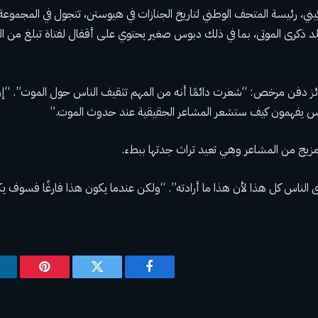
يني، رئيسة المتحف الوطني لتاريخ الجنازات في هيوستن، تتجول في المجموعة
ائز دفن مرخص: “شعرت دائمًا أنه من المهم تثقيف الناس حول الموت”. “إ
اس يفهمون كيف ستشعر المشاعر الحقيقية عند حدوث الموت.”
 مزيج من المشاعر وهي تعيد تراث جدتها ببطء.
رى الناس كل هذا لأن هذا ما أرادته”. “ولكن عندما يكون هذا فارغًا فسوف يكس
فيسبوك
تويتر
بينتيريس