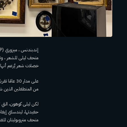
متحف ليلى للشعر ، وتم
خصلات شعر يُزعم أنها 
على مدار 0
من المتطفلين الذين شم
متحف متروبوليتان للفن