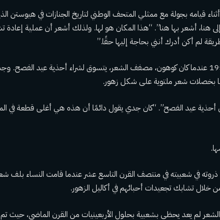
إلى هنا، أشعر بها هنا”. “هذا المكان هو لها. ولذلك أشعر أن عملية إعادة
قة لم أكن أدرك أنني بحاجة إليها حقًا.”
بدأ كل شيء في عام 1956 عندما كان كوهون، مصفف الشعر، يتسوق لشراء أحذية عيد الفص
يئًا بخصلات شعر ملتوية على شكل زهور.
ِ أحذية عيد الفصح”. “كان جدي يقول دائمًا أن هذه هي أغلى قطعة في المت
ها.
 ذروته في شعبيته في منتصف القرن التاسع عشر عندما قامت النساء بلف شعر
من خلال تشابك تجعيدات أحبائهم في أكاليل الزهور.
الشعر لم يعد يحظى بشعبية بحلول الأربعينيات من القرن الماضي، حيث تم ال