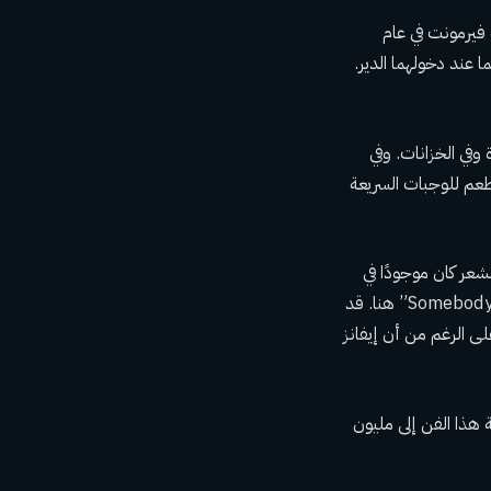
 فيرمونت في عام
عند دخولهما الدير.
وفي الخزانات. وفي
طعم للوجبات السريعة
شعر كان موجودًا في
عائلتها منذ أجيال. قام الشخصية التليفزيونية مايك رو بتصوير حلقة من برنامج “Somebody's Gotta Do It” هنا. قد
ى الرغم من أن إيفانز
 هذا الفن إلى مليون