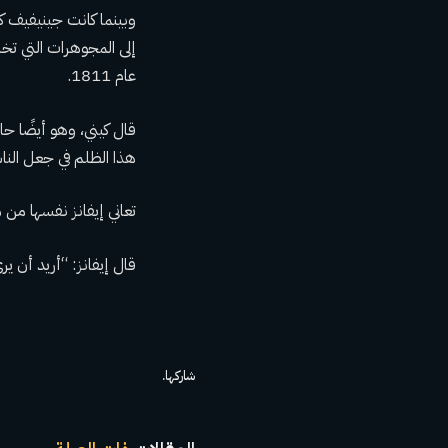
وبينما كانت جينيفيف ك
عام 1811.
قال كيني، وهو أيضًا ح
هذا الظلم في جعل الن
تعاني إيفانز نفسها من
قال إيفانز: “أريد أن ي
شاركها.