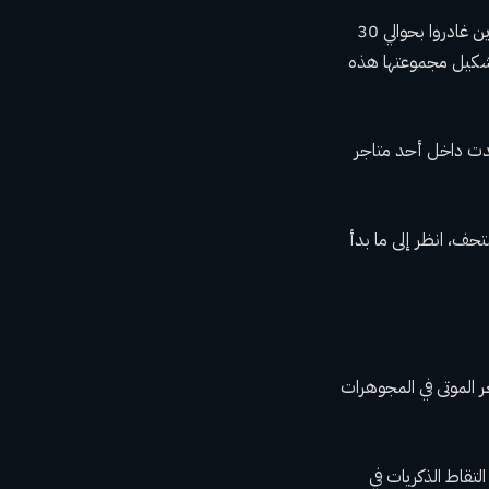
وقال إيفانز يوم الاثنين أثناء قيامه بجولة مع ممثلي المتحف الوطني لتاريخ الجنازات في هيوستن الذين غادروا بحوالي 30
 تشكيل مجموعتها هذه
ح. وجدت داخل أحد متاجر
حف، انظر إلى ما بدأ
 الموتى في المجوهرات
تقاط الذكريات في