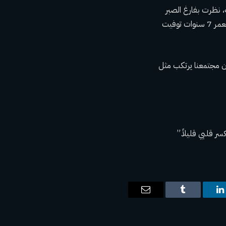
، نظرت بفارغ الصبر
إلى المجوهرات التي تخلد ذكرى الموتى، بما في ذلك دبوس صغير يحتوي على أقفال لفتاة تبلغ من العمر 7 سنوات توفيت
ن مجتمعنا يرتكب مثل
ر قلبي قليلاً.”
ت
لينكدإن
Tumblr
البريد
الإلكتروني