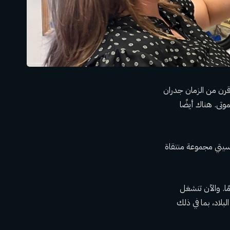
ا إلى قرن من الزمان جدران
تى. هناك أيضًا
س سيتي مجموعة منتقاة
التي تحمل الاسم نفسه للمتحف، توفيت في نوفمبر الماضي عن عمر يناهز 92 عامًا. والآن تنشغل
حف في جميع أنحاء البلاد، بما في ذلك