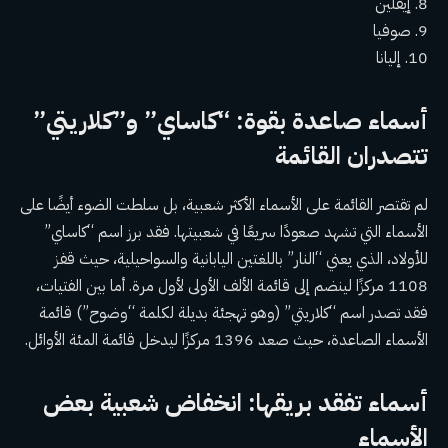
8. إيفلين
9. صوفيا
10. إليانا
أسماء صاعدة بقوة: “كاساي” و”كلاريتي”
تتصدران القائمة
لم تقتصر القائمة على الأسماء الأكثر شعبية، بل سلطت الضوء أيضًا على
الأسماء التي تشهد صعودًا سريعًا في شعبيتها. فقد برز اسم “كاساي”
للأولاد، الذي يعني “النار” باللغتين اليابانية والسواحيلية، حيث قفز
1108 مركزًا لينضم إلى قائمة الألف الأولى لأول مرة. أما بين الفتيات،
فقد تصدر اسم “كلاريتي” (وهو تهجئة بديلة لكلمة “وضوح”) قائمة
الأسماء الصاعدة، حيث صعد 1396 مركزًا ليدخل قائمة المئة الأوائل.
أسماء تفقد بريقها: انخفاض شعبية بعض
الأسماء