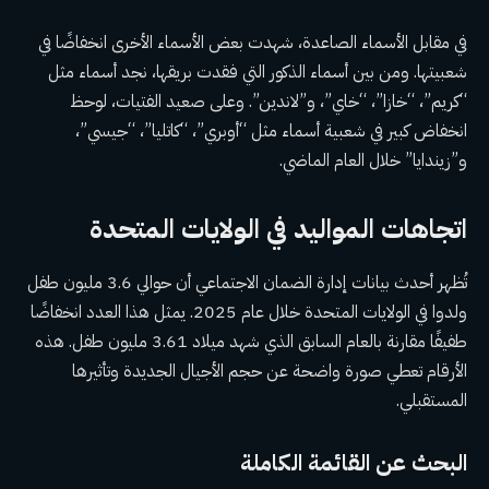
في مقابل الأسماء الصاعدة، شهدت بعض الأسماء الأخرى انخفاضًا في
شعبيتها. ومن بين أسماء الذكور التي فقدت بريقها، نجد أسماء مثل
“كريم”، “خازا”، “خاي”، و”لاندين”. وعلى صعيد الفتيات، لوحظ
انخفاض كبير في شعبية أسماء مثل “أوبري”، “كاتليا”، “جيسي”،
و”زيندايا” خلال العام الماضي.
اتجاهات المواليد في الولايات المتحدة
تُظهر أحدث بيانات إدارة الضمان الاجتماعي أن حوالي 3.6 مليون طفل
ولدوا في الولايات المتحدة خلال عام 2025. يمثل هذا العدد انخفاضًا
طفيفًا مقارنة بالعام السابق الذي شهد ميلاد 3.61 مليون طفل. هذه
الأرقام تعطي صورة واضحة عن حجم الأجيال الجديدة وتأثيرها
المستقبلي.
البحث عن القائمة الكاملة