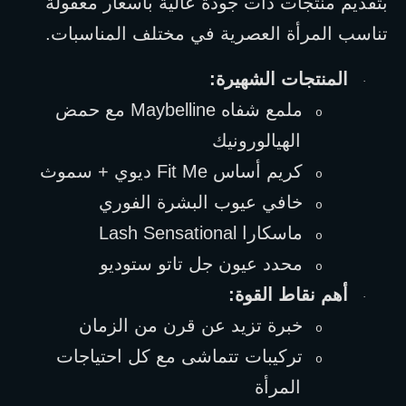
بتقديم منتجات ذات جودة عالية بأسعار معقولة 
تناسب المرأة العصرية في مختلف المناسبات.
المنتجات الشهيرة:
·
ملمع شفاه 
Maybelline
 مع حمض 
o
الهيالورونيك
كريم أساس 
Fit Me
 ديوي + سموث
o
خافي عيوب البشرة الفوري
o
ماسكارا 
Lash Sensational
o
محدد عيون جل تاتو ستوديو
o
أهم نقاط القوة:
·
خبرة تزيد عن قرن من الزمان
o
تركيبات تتماشى مع كل احتياجات 
o
المرأة