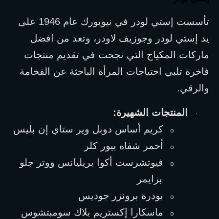
تأسست إستي لودر في نيويورك عام 1946 على 
يد إستي لودر وجوزيف لاودر، وتعد من افضل 
ماركات المكياج التي نجحت في تقديم منتجات 
فاخرة تلبي احتياجات المرأة الباحثة عن الفخامة 
والرقي.
المنتجات الشهيرة:
·
كريم أساس دوبل وير ستاي إن بليس
o
أحمر شفاه بيور كلر
o
فيوتشرست أكوا بريليانس ووتر جلو 
o
برايمر
بودرة برونزر جوديس
o
ماسكارا إكستريم بلاك سومبتشوس
o