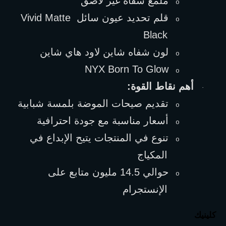
ملمع شفاه غير لاصق
o
قلم تحديد عيون سائل 
Vivid Matte 
o
Black
لون شفاه شاين لاود هاي شاين
o
NYX Born To Glow
o
أهم نقاط القوة:
·
تقديم صيحات الموضة بلمسة شبابية
o
أسعار مناسبة مع جودة احترافية
o
تنوع في المنتجات يتيح الإبداع في 
o
المكياج
حوالي 14.5 مليون متابع على 
o
الإنستجرام
كلينيك