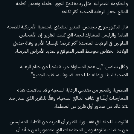
والحكومة الفيدرالية، مثل زيادة تنوع القوى العاملة وتعديل أنظمة
الدفع لجعل الرعاية الصحية أكثر تكلفة.
قال الدكتور جورج بنجامين، المدير التنفيذي للجمعية الأمريكية للصحة
العامة والرئيس المشارك للجنة التي كتبت التقرير، إن الأشخاص
الملونين في الولايات المتحدة أكثر عرضة للإصابة
الأم
و
وفاة حديثي
الولادة
,
انخفاض متوسط ​​العمر المتوقع
والعديد
الأمراض المزمنة
.
وقال بنيامين: “إن عدم المساواة جزء لا يتجزأ من نظام الرعاية
الصحية لدينا، وإذا تعاملنا معه، فسوف يستفيد الجميع”.
العنصرية والتحيز
من مقدمي الرعاية الصحية
وقد ساهمت هذه
الممارسات أيضًا في تفاقم النتائج الصحية، وفقًا للتقرير الذي صدر بعد
21 عامًا من صدور أول تقرير من المنظمة.
اقترحت اللجنة التي تقف وراء التقرير أن المزيد من الأطباء الممارسين
من خلفيات متنوعة ومن المجتمعات التي يخدمونها من شأنه أن