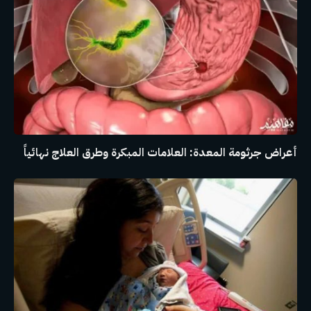
أعراض جرثومة المعدة: العلامات المبكرة وطرق العلاج نهائياً