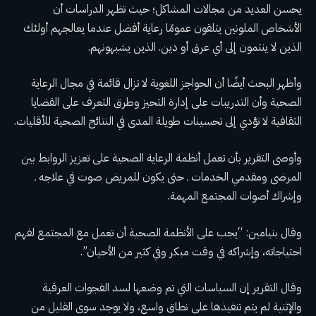
يحسن العديد من مجالات المشاكل؛ حيث تظهر الدراسات أن
الأشخاص الملونين يتلقون عمومًا رعاية أفضل عندما يعالجهم أولئك
الذين لا ينتمون إلى أي عرق أو دين.
الذين يشبهونهم
.
وأظهر البحث أيضًا أن الحواجز اللغوية لا تزال قائمة في مجال الرعاية
الصحية وأن التدريبات على إدارة التحيز وطرق التعرف على القضايا
الثقافية لا تؤدي إلى تحسينات طويلة المدى في النتائج الصحية للأقليات.
وأوصى التقرير بأن تعمل أنظمة الرعاية الصحية على تعزيز الروابط بين
المرضى ومقدمي الخدمات ـ حتى يكون للمريض صوت في علاجه ـ
وإشراك أصوات المجتمع المهمة.
وقال بنيامين: “يجب على الأنظمة الصحية أن تعمل مع المجتمع لفهم
احتياجاته، وإشراكه في وقت مبكر وفي كثير من الأحيان”.
وقال التقرير إن السياسات التي تم وضعها لسد الفجوات العرقية
والإثنية لم يتم تنفيذها على نطاق واسع، ولا يوجد سوى القليل من