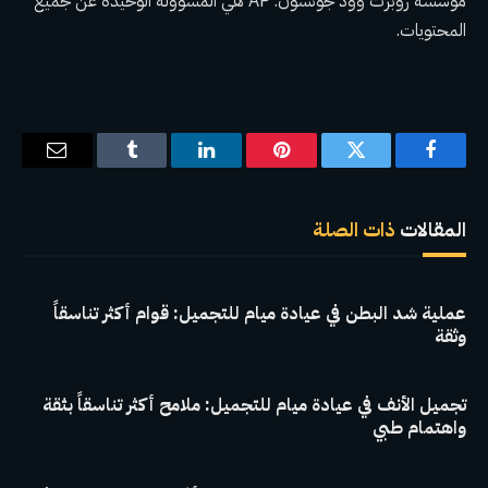
مؤسسة روبرت وود جونسون. AP هي المسؤولة الوحيدة عن جميع
المحتويات.
فيسبوك
تويتر
بينتيريست
لينكدإن
Tumblr
البريد
الإلكترو
المقالات
ذات الصلة
عملية شد البطن في عيادة ميام للتجميل: قوام أكثر تناسقاً
وثقة
تجميل الأنف في عيادة ميام للتجميل: ملامح أكثر تناسقاً بثقة
واهتمام طبي