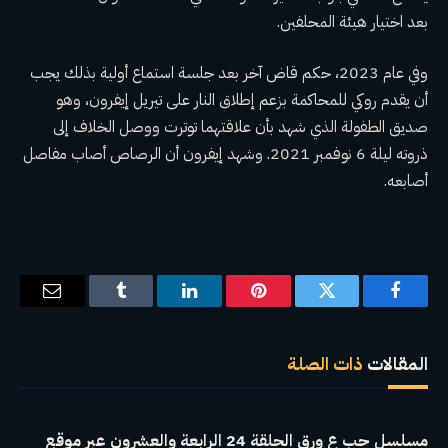
بعد اختيار هيئة المحلفين.
وفي عام 2023، حكم قاض آخر بعد جلسة استماع أولية بذلك
يجب
أن يقدم روكي للمحاكمة
بزعم إطلاق النار على تيريل إيفرون، وهو
صديق الطفولة الذي شهد بأن علاقتهما توترت ووصل الخلاف إلى
ذروته ليلة 6 نوفمبر 2021. وشهد إيفرون أن الرصاص أصاب مفاصل
أصابعه.
فيسبوك
تويتر
بينتيريست
لينكدإن
Tumblr
البريد
الإلكترو
المقالات
ذات الصلة
مسلسل حب ع ورق الحلقة 24 الرابعة والعشرون عبر موقع