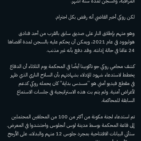
المراقبة، والسجن لمدة ستة أشهر.
لكن روكي أخبر القاضي أنه رفض بكل احترام.
وهو متهم بإطلاق النار على صديق سابق بالقرب من أحد فنادق
هوليوود في عام 2021، ويمكن أن يحكم عليه بالسجن لمدة أقصاها
24 عامًا في حالة إدانته. وقد دفع بأنه غير مذنب.
كشف محامي روكي جو تاكوبينا أيضًا في المحكمة يوم الثلاثاء أن الدفاع
يخطط لاستدعاء شهود للإدلاء بشهادتهم بأن السلاح الناري الذي ظهر
في مقطع فيديو أمني هو “مسدس بداية” كان يحمله روكي كدعم
لأغراض أمنية. ولم يتم بث هذه الاستراتيجية في جلسات الاستماع
السابقة للمحاكمة.
تم استدعاء لجنة مكونة من أكثر من 100 من المحلفين المحتملين
إلى قاعة المحكمة بوسط مدينة لوس أنجلوس واحتشدوا في المعرض.
ستأتي البيانات الافتتاحية بمجرد جلوس 12 منهم والبدلاء، على الأرجح