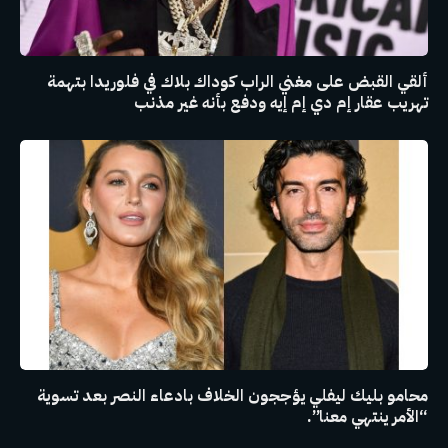
ألقي القبض على مغني الراب كوداك بلاك في فلوريدا بتهمة
تهريب عقار إم دي إم إيه ودفع بأنه غير مذنب
محامو بليك ليفلي يؤججون الخلاف بادعاء النصر بعد تسوية
“الأمر ينتهي معنا”.