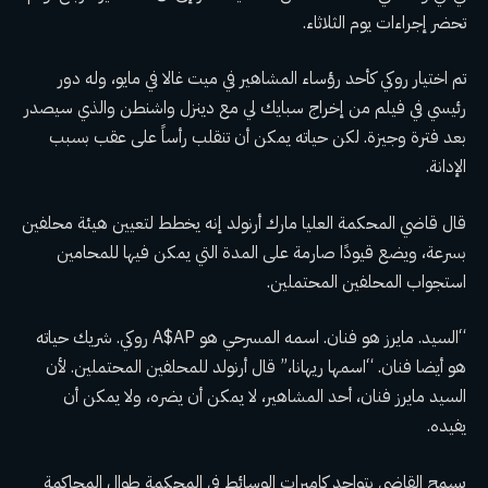
تحضر إجراءات يوم الثلاثاء.
تم اختيار روكي كأحد رؤساء المشاهير في
ميت غالا
في مايو، وله دور
رئيسي في فيلم من إخراج سبايك لي مع دينزل واشنطن والذي سيصدر
بعد فترة وجيزة. لكن حياته يمكن أن تنقلب رأساً على عقب بسبب
الإدانة.
قال قاضي المحكمة العليا مارك أرنولد إنه يخطط لتعيين هيئة محلفين
بسرعة، ويضع قيودًا صارمة على المدة التي يمكن فيها للمحامين
استجواب المحلفين المحتملين.
“السيد. مايرز هو فنان. اسمه المسرحي هو A$AP روكي. شريك حياته
هو أيضا فنان. “اسمها ريهانا،” قال أرنولد للمحلفين المحتملين. لأن
السيد مايرز فنان، أحد المشاهير، لا يمكن أن يضره، ولا يمكن أن
يفيده.
يسمح القاضي بتواجد كاميرات الوسائط في المحكمة طوال المحاكمة