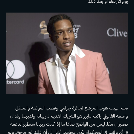
يوم الأربعاء أو بعد ذلك.
نجم الهيب هوب المرشح لجائزة جرامي وقطب الموضة والممثل
واسمه القانوني راكيم مايرز هو الشريك القديم لـ
ريهانا
، ولديهما ولدان
صغيران معًا. ليس من الواضح تمامًا ما إذا كانت ريهانا ستظهر لدعمه
في أي وقت في المحكمة، لكن محاميه أشار إلى أن ذلك غير مرجح. ولم