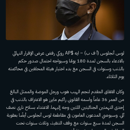
لوس أنجلوس (أ ف ب) –
ايه $AP روكي
رفض عرض الإقرار النهائي
بالادعاء بالسجن لمدة 180 يومًا وسيواجه احتمال صدور حكم
بالذنب وسنوات في السجن مع بدء اختيار هيئة المحلفين
في محاكمته
يوم الثلاثاء.
وكان الاتفاق المقدم لنجم الهيب هوب ورجل الموضة والممثل البالغ
من العمر 36 عاماً واسمه القانوني راكيم مايرز هو الاعتراف بالذنب في
إحدى التهمتين الجنائيتين اللتين وجه إليهما.
الاعتداء بسلاح ناري نصف
آلي
. وسيوصي المدعون العامون في مقاطعة لوس أنجلوس أيضًا بعقوبة
السجن لمدة سبع سنوات مع وقف التنفيذ، وثلاث سنوات تحت