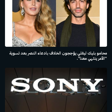
محامو بليك ليفلي يؤججون الخلاف بادعاء النصر بعد تسوية
“الأمر ينتهي معنا”.