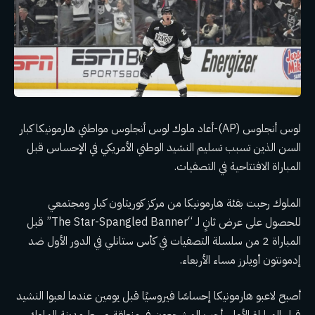
لوس أنجلوس (AP)-أعاد ملوك لوس أنجلوس مواطني هارمونيكا كبار
السن الذين تسبب تسليم النشيد الوطني الأمريكي في الإحساس قبل
المباراة الافتتاحية في التصفيات.
الملوك
رحبت بفئة هارمونيكا من مركز كوريتاون كبار ومجتمعي
للحصول على عرض ثانٍ لـ “The Star-Spangled Banner” قبل
المباراة 2 من سلسلة التصفيات في كأس ستانلي في الدور الأول ضد
إدمونتون أويلرز مساء الأربعاء.
أصبح لاعبو هارمونيكا إحساسًا فيروسيًا قبل يومين عندما لعبوا النشيد