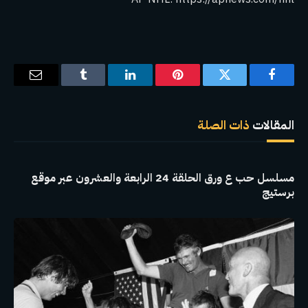
فيسبوك
تويتر
بينتيريست
لينكدإن
Tumblr
البريد
الإلكترو
المقالات
ذات الصلة
مسلسل حب ع ورق الحلقة 24 الرابعة والعشرون عبر موقع
برستيج