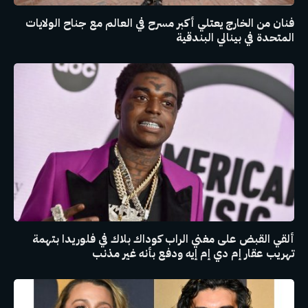
فنان من الخارج يعتلي أكبر مسرح في العالم مع جناح الولايات
المتحدة في بينالي البندقية
ألقي القبض على مغني الراب كوداك بلاك في فلوريدا بتهمة
تهريب عقار إم دي إم إيه ودفع بأنه غير مذنب