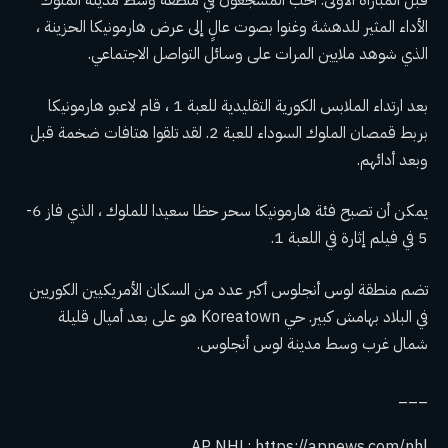
قبل المباراة الأولى. أحب المشجعون في منطقة وسط مدينة الملوك
الأداء المثير للدهشة وغنوا بصوت عالٍ إلى عرض هارمونيكا الحزينة ،
الذي شوهد ملايين المرات على وسائل التواصل الاجتماعي.
بعد ارتداء الملابس الكورية التقليدية للعبة 1 ، قام لاعبو هارمونيكا
بربط قمصان الملوك السوداء للعبة 2. لقد تلقوا هتافات ضخمة قبل
وبعد أدائهم.
يمكن أن تصبح فئة هارمونيكا سحر حظا سعيدا للملوك ،
الذي فاز 6-
5 في فيلم إثارة
في اللعبة 1.
تضم منطقة لوس أنجلوس أكبر عدد من السكان الأمريكيين الكوريين
في البلاد بهامش كبير. حي Koreatown هو على بعد أميال قليلة
شمال غرب وسط مدينة لوس أنجلوس.
___
AP NHL:
https://apnews.com/nhl