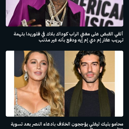
ألقي القبض على مغني الراب كوداك بلاك في فلوريدا بتهمة
تهريب عقار إم دي إم إيه ودفع بأنه غير مذنب
محامو بليك ليفلي يؤججون الخلاف بادعاء النصر بعد تسوية