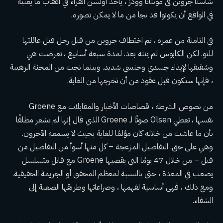
شاستا جروين
في مونتانا وودز ، يأخذ أولسن القراء في أعقاب ما يعنيه
في الواقع أن يكونوا قد نجا من ما لا يمكن تصوره.
في الثامنة من عمره ، تم اختطاف جروين من قبل رجل قتل عائلتها
للتو. لكن الكابوس لم ينته بعد. لمدة سبعة أسابيع ، تعرضت هي
وشقيقها لإيذاء جسدي وجنسي شديد. وبينما نجت من المحنة الرهيبة
، فإنها ستكون قبل عقود من أن تخرجها من الغابة.
من نصوص الشرطة ، قصاصات الأخبار والمقابلات مع Groene
نفسها ، تعطي Olsen صوتًا لـ Groene الذي قال إنها لم تشعر مطلقًا
بأن ما عاشت من خلاله كان مؤلمًا للغاية بحيث لا يسمعه الآخرون.
وهي على حق. التفاصيل المزعجة – كل منها أسوأ من التفاصيل من
قبل – من خلال 47 يومًا التي يقضيها Groene مع قاتل متسلسل
يصعب في المعدة ، حتى بالنسبة لمعظم المحقق أو الجريمة الحقيقية.
ومع ذلك ، فهي أساسية لفهمها ، وصراعاتها وطريقها الصعبة إلى
الشفاء.