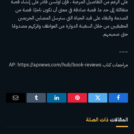
على الرغم من التفاصيل المرعبة ، فإن أولسن قادر على إنشاء قصة
متفائلة إلى حد ما. قصة صادقة في معنى أن تكون ناجيًا. قصة من
الصدمة والبقاء على قيد الحياة التي سترسل المصلين الجريمين
الحقيقيين من خلال السفينة الدوارة من العواطف واتركهم مصدومًا
حتى صميمهم.
___
مراجعات كتاب AP:
https://apnews.com/hub/book-reviews
فيسبوك
تويتر
بينتيريست
لينكدإن
Tumblr
البريد
الإلكترو
المقالات
ذات الصلة