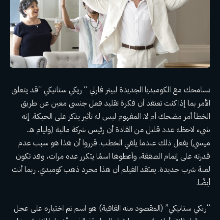
تسامحك مع الكوميديا ​​الجديدة لبيتر فارلي “
ريكي ستانيكي
“قد يتعلق
الأمر بما إذا كنت تعتقد أن فكرة تقليد فعل جنسي معين عن طريق
الخطأ أمر مضحك أم لا. المفهوم ليس له تأثير يذكر على الحبكة. إنه
شيء لاحظه عدد قليل من القادة أن رئيس شركة مالية (وليام هـ.
ميسي) يفعل ذلك عندما يلقي الخطب. قرروا أن هذا هو سبب عدم
قدرته على إتمام الصفقة، وأعطوها اسمًا يتكرر عدة مرات، وقد تكون
لعبة شرب جديدة. يعتقد الفيلم أن هذا مجرد ذهب كوميدي. ربما أنت
أيضًا.
“ريكي ستانيكي” (المقصود منه القافية) هو اسم تم اختياره على عجل