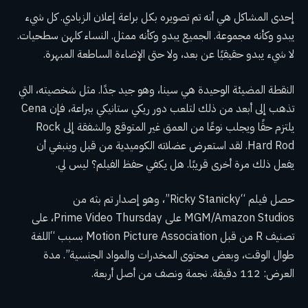
إحدى المشاكل هي أنه تم تصويره بكل براعة إعلان الزبادي. كل شيء
يبدو وكأنه مجموعة. الجميع يبدو وكأنه ممثل. النساء كلهن سطحيات.
لا شيء يبدو حقيقيًا عن بعد، ولا حتى الإضاءة الساطعة المبهرة.
النقطة المضيئة الوحيدة هي سينا
، وهو جيد جدًا. مثل شخصيته، التي
تذهب إلى أبعد من ذلك لتلعب دور ريكي ستانيكي ببراعة، فإن Cena
يلتزم حقًا ويجلب نوعًا من العمق غير المتوقع والشفقة إلى Rock
Hard Rod. لقد استعرض عضلاته الكوميدية من قبل وينبغي أن
يفعل ذلك مرة أخرى قريبًا. هل يكفي حفظ الفيلم؟ ليس لي.
حصل فيلم “Ricky Stanicky”، وهو إصدار تم بثه من
MGM/Amazon Studios على Prime Video Thursday، على
تصنيف R من قبل Motion Picture Association بسبب “اللغة
طوال الوقت، وبعض محتوى المخدرات والمواد الجنسية”. مدة
العرض: 112 دقيقة. نجمة ونصف من أصل أربعة.