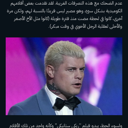
عدم الضحك مع هذه التصرفات الغريبة. لقد تقدمت بعض أفلامهم
الكوميدية بشكل سيئ، وهو مصير ليس فريدًا بالنسبة لهم، ولكن مرة
أخرى، كانوا في لحظة مضت منذ فترة طويلة (كانوا مثل الأخ الأصغر
والأحلى لعقلية الرجل الأخوي في وقت مبكر).
ولسوء الحظ، يبدو فيلم “ريكي ستانيكي” وكأنه واحد من تلك الأفلام