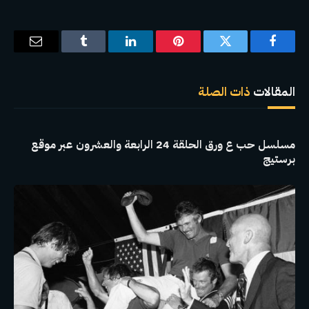
فيسبوك
تويتر
بينتيريست
لينكدإن
Tumblr
البريد
الإلكترو
المقالات
ذات الصلة
مسلسل حب ع ورق الحلقة 24 الرابعة والعشرون عبر موقع
برستيج