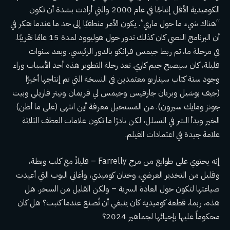
الكوميدية الأقل إنتاجًا في عام 2000 والتي أرادت بشدة أن تكون
“هناك شيء ما حول ماري”. يكون الأمر منطقيًا إلى حد ما عندما تفكر في
أن البرنامج النصي كان كذلك
تدور حول هوليوود لمدة 15 عامًا تقريبًا
.
في مرحلة ما، تم ربط جيمس فرانكو بالدور الرئيسي. وبعد سنوات
قليلة، كان سيصبح جيم كاري. تعد رحلة التطوير هذه أحد الأسباب وراء
وجود ستة كتاب سيناريو معتمدين في النسخة التي تم إنتاجها أخيرًا
(جيف بوشيل وبريان جارفيس وجيمس لي فريمان وبيتر فاريلي وبيت
جونز ومايك سيرون). من المستحيل معرفة أين انتهى (على ما أظن)
الخير وبدأ الشر في التسلل، لكن نادرًا ما تكون علامات العطف الثلاثة
علامة جيدة في اعتمادات الفيلم.
إنه يحتوي على طوابع من مرح Farrelly – قليلاً مع كلب وبطة،
وقليل من التخدير العرضي، وختان كوميدي، وأغاني البوب ​​التي أعيدت
صياغتها لتكون حول العادة السرية – ولكن القليل من السحر. هل
هذه، ربما، قطعة كوميدية كان ينبغي أن تُصنع عندما كتبت؟ هل كان
محكوماً عليها بإحيائها لجماهير 2024؟