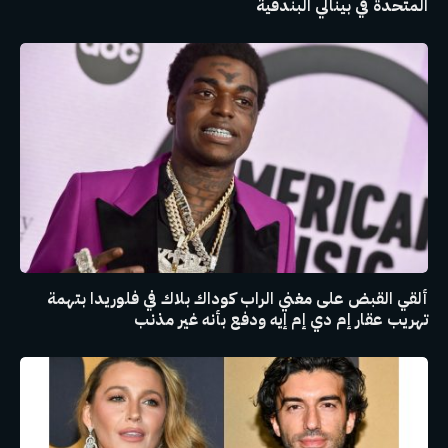
المتحدة في بينالي البندقية
ألقي القبض على مغني الراب كوداك بلاك في فلوريدا بتهمة
تهريب عقار إم دي إم إيه ودفع بأنه غير مذنب