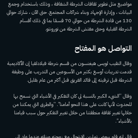
مواضيع مثل تطوير ثقافات الشرطة الشفافة ، وذلك باستخدام وجمع
البيانات ، وإدارة الإجهاد وبناء شراكات المجتمع. حتى الآن ، شارك حوالي
130 من قادة الشرطة من حوالي 70 قسمًا بما في ذلك أقسام
الشرطة القبلية وحتى مفتش الشرطة من تورونتو.
التواصل هو المفتاح
وقال النقيب لويس هيغنسون من قسم شرطة فيلادلفيا إن الأكاديمية
قدمت تدريبات أوسع بكثير من الأسبوعين من التدريب على وظيفة
الشرطة قبل ترقيته إلى قائد الفريق قبل أكثر من عام بقليل.
وقال “الشيء الكبير بالنسبة لي كان التفكير في الأشياء التي نسمح بها
للحدوث لأنها كانت على هذا النحو أمامنا”. “والطرق التي يمكننا من
خلالها تغيير ثقافة منطقتنا من خلال تغيير التفكير حول سبب قيامنا
بالأشياء”.
قال إنه قام ببعض تمارين الارتجال مع زوجته وبناته عندما عاد إلى