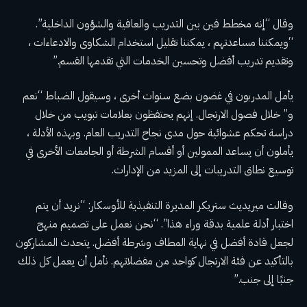
وقال “إنه مخطط فين بين التدريب والعافية والشؤون الداخلية”.
“ويمكننا مساعدتهم ، يمكننا تقليل استخدام الشكاوى والادعاءات ،
وتقديم تدريب أفضل وتحسين الخدمات التي تقدمها القسم.”
يأمل المدربون في غضون بضع سنوات أخرى ، وسيقول الضباط “نعم
و” خلال فصول الارتجال. إنهم يحتفظون بعلامات تبويب من خلال
دراسة تحكم عشوائية حول مدى نجاح التدريب العام. وبهذه الأدلة ،
يأملون أن يساعد الممولين أو أقسام الشرطة أو الجامعات الأخرى في
توسيع نطاق التدريبات إلى المزيد من الإدارات.
وقالت ميريديث ستريكر المديرة التنفيذية للأوسكار: “نريد أن يتم
اختبار أدلة علمية بدقة وراء هذا”. “نحن نعمل على تصميم منهج
لجعل قادة أفضل في نهاية المطاف وشرطة أفضل. يتحدث المشاركون
بالتأكيد عن فئة الارتجال كواحد من مفضلاتهم. نأمل أن يعمل كل ذلك
جنبًا إلى جنب.”