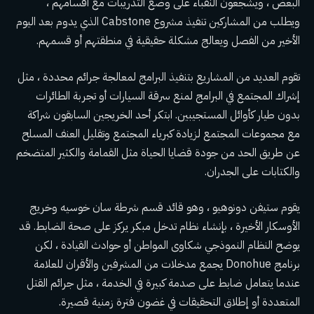
البعض ، ويشجعون النقباء على وضع التدريبات مع أقسامهم ،
ويطلب من المشاركين تنفيذ مشروع Cabstone الذي يدوم بعد اليوم
الأخير من الفصل ويعالج مشكلة حقيقية في منطقتهم أو قسمهم.
تقوم العديد من المشاريع بتنفيذ البرامج لمعالجة جرائم محددة ، مثل
إشراك المجتمع في البرامج لمنع سرقة السيارات أو تجربة الطائرات
بدون طيار كأوائل المستجيبين. ابتكر أحد الخريجين السابقون شراكة
مع مجموعات المجتمع لزيادة كبرياء المجتمع وتقليل العنف المسلح
عن طريق الحد من جودة قضايا الحياة مثل القمامة والكثير المتضخم
والكتابات على الجدران.
يقوم ستيفن دونوهيو ، وهو قائد قسم شرطة سان خوسيه وخريج
الأوسكار الأخيرة ، بإنشاء نظام تدخل مبكر يركز على صحة الضابط. قد
يوضح النظام النموذجي شكاوى المواطن أو حوادث القيادة ، لكن
برنامج Donohue يجمع مدخلات من المشرفين والأقران للعلامة
عندما يتعامل ضابط على صدمة كبيرة في الخدمة ، مثل جرائم القتل
المتعددة أو إطلاق التحقيقات في غضون فترة زمنية قصيرة.