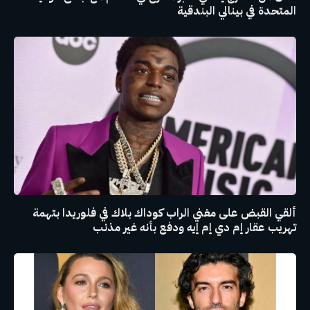
المتحدة في بينالي البندقية
ألقي القبض على مغني الراب كوداك بلاك في فلوريدا بتهمة
تهريب عقار إم دي إم إيه ودفع بأنه غير مذنب