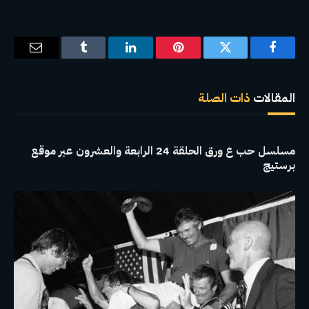
فيسبوك
تويتر
بينتيريست
لينكدإن
Tumblr
البريد
الإلكترو
المقالات
ذات الصلة
مسلسل حب ع ورق الحلقة 24 الرابعة والعشرون عبر موقع
برستيج