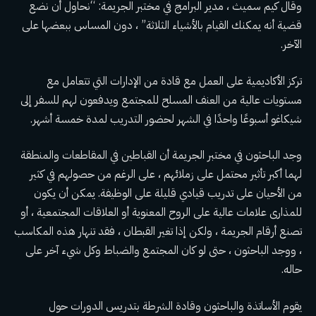
وقال كيم سميث ، مدير البرامج في مختبر الجريمة: “نحاول أن نضع
قضية أنه يمكنك القيام بالأشياء الثلاثة” ، دون المساس ببعضها على
الآخر.
تركز الأكاديمية على العمل مع قادة من الإدارات التي تتعامل مع
مستويات عالية من العنف المسلح للمجتمع ويدفعون لهم للسفر إلى
شيكاغو أسبوعًا واحدًا في الشهر لحضور التدريب لمدة خمسة أشهر.
وجد الباحثون في مختبر الجريمة أن القباطين في المقاطعات والمنطقة
لهما أكبر تأثير محتمل على زملائهم ، على الرغم من حصولهم في كثير
من الأحيان على تدريب قيادي قليلة على الوظيفة. يمكن أن يكون
للمذارى علامات عالية على الروح المعنوية أو العلاقات المجتمعية ، أو
تصنع أرقام الجريمة ، ولكن إذا تغير القبطان ، فقد تنهار هذه المكاسب
، ووجد الباحثون ، حتى لو كان المجتمع والضباط وكل شيء آخر على
حاله.
يقوم الأساتذة والباحثون وقادة الشرطة بتدريس الدورات حول