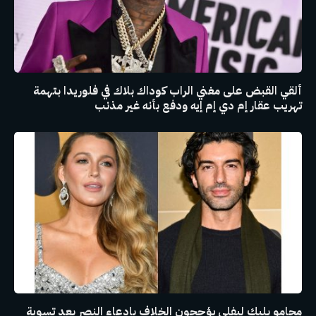
ألقي القبض على مغني الراب كوداك بلاك في فلوريدا بتهمة
تهريب عقار إم دي إم إيه ودفع بأنه غير مذنب
محامو بليك ليفلي يؤججون الخلاف بادعاء النصر بعد تسوية