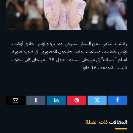
ريتشارد بيلامي ، من اليسار ، سيرجي لوبيز برونو نونيز ، جادي أوكيد ،
تونين جانفييه ، وستيفانيا جاددا يطرحون المصورين في صورة صورة
لفيلم “سيرات” في مهرجان السينما الدولي 78 ، مهرجان كان ، جنوب
فرنسا ، الجمعة ، 16 مايو.
فيسبوك
تويتر
بينتيريست
لينكدإن
Tumblr
البريد
الإلكترو
المقالات
ذات الصلة