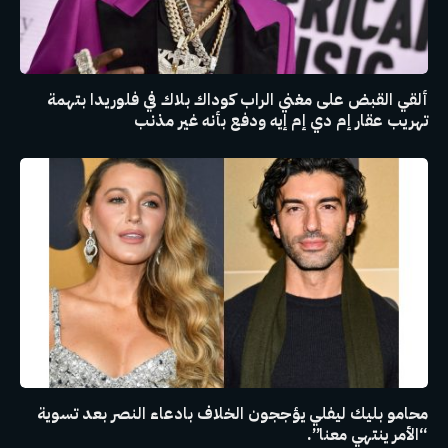
ألقي القبض على مغني الراب كوداك بلاك في فلوريدا بتهمة
تهريب عقار إم دي إم إيه ودفع بأنه غير مذنب
محامو بليك ليفلي يؤججون الخلاف بادعاء النصر بعد تسوية
“الأمر ينتهي معنا”.