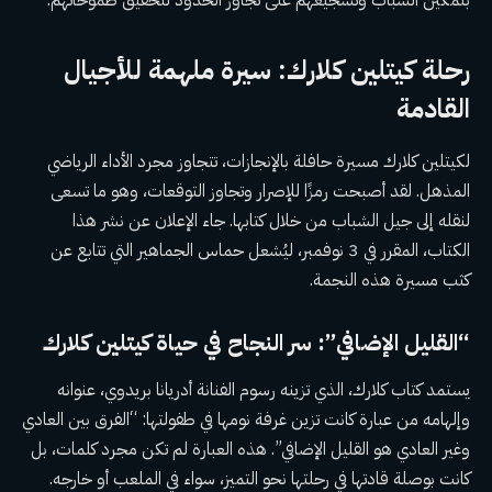
بتمكين الشباب وتشجيعهم على تجاوز الحدود لتحقيق طموحاتهم.
رحلة كيتلين كلارك: سيرة ملهمة للأجيال
القادمة
لكيتلين كلارك مسيرة حافلة بالإنجازات، تتجاوز مجرد الأداء الرياضي
المذهل. لقد أصبحت رمزًا للإصرار وتجاوز التوقعات، وهو ما تسعى
لنقله إلى جيل الشباب من خلال كتابها. جاء الإعلان عن نشر هذا
الكتاب، المقرر في 3 نوفمبر، ليُشعل حماس الجماهير التي تتابع عن
كثب مسيرة هذه النجمة.
“القليل الإضافي”: سر النجاح في حياة كيتلين كلارك
يستمد كتاب كلارك، الذي تزينه رسوم الفنانة أدريانا بريدوي، عنوانه
وإلهامه من عبارة كانت تزين غرفة نومها في طفولتها: “الفرق بين العادي
وغير العادي هو القليل الإضافي”. هذه العبارة لم تكن مجرد كلمات، بل
كانت بوصلة قادتها في رحلتها نحو التميز، سواء في الملعب أو خارجه.