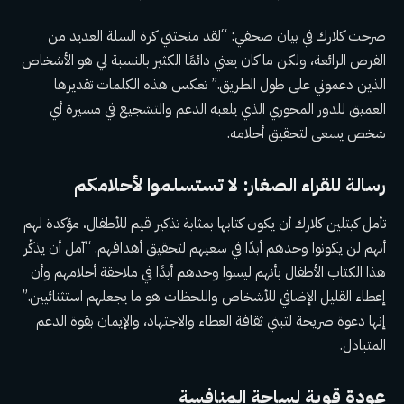
صرحت كلارك في بيان صحفي: “لقد منحتني كرة السلة العديد من
الفرص الرائعة، ولكن ما كان يعني دائمًا الكثير بالنسبة لي هو الأشخاص
الذين دعموني على طول الطريق.” تعكس هذه الكلمات تقديرها
العميق للدور المحوري الذي يلعبه الدعم والتشجيع في مسيرة أي
شخص يسعى لتحقيق أحلامه.
رسالة للقراء الصغار: لا تستسلموا لأحلامكم
تأمل كيتلين كلارك أن يكون كتابها بمثابة تذكير قيم للأطفال، مؤكدة لهم
أنهم لن يكونوا وحدهم أبدًا في سعيهم لتحقيق أهدافهم. “آمل أن يذكّر
هذا الكتاب الأطفال بأنهم ليسوا وحدهم أبدًا في ملاحقة أحلامهم وأن
إعطاء القليل الإضافي للأشخاص واللحظات هو ما يجعلهم استثنائيين.”
إنها دعوة صريحة لتبني ثقافة العطاء والاجتهاد، والإيمان بقوة الدعم
المتبادل.
عودة قوية لساحة المنافسة