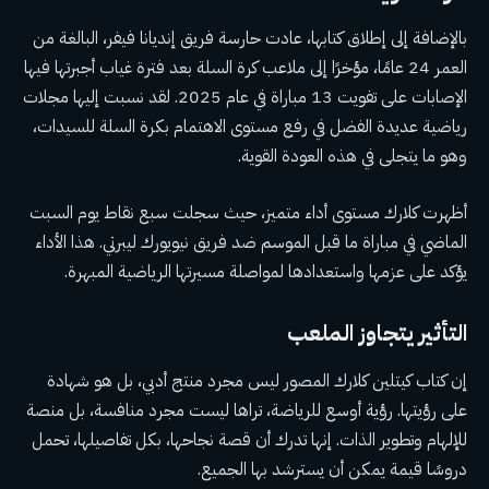
بالإضافة إلى إطلاق كتابها، عادت حارسة فريق إنديانا فيفر، البالغة من
العمر 24 عامًا، مؤخرًا إلى ملاعب كرة السلة بعد فترة غياب أجبرتها فيها
الإصابات على تفويت 13 مباراة في عام 2025. لقد نسبت إليها مجلات
رياضية عديدة الفضل في رفع مستوى الاهتمام بكرة السلة للسيدات،
وهو ما يتجلى في هذه العودة القوية.
أظهرت كلارك مستوى أداء متميز، حيث سجلت سبع نقاط يوم السبت
الماضي في مباراة ما قبل الموسم ضد فريق نيويورك ليبرتي. هذا الأداء
يؤكد على عزمها واستعدادها لمواصلة مسيرتها الرياضية المبهرة.
التأثير يتجاوز الملعب
إن كتاب كيتلين كلارك المصور ليس مجرد منتج أدبي، بل هو شهادة
على رؤيتها. رؤية أوسع للرياضة، تراها ليست مجرد منافسة، بل منصة
للإلهام وتطوير الذات. إنها تدرك أن قصة نجاحها، بكل تفاصيلها، تحمل
دروسًا قيمة يمكن أن يسترشد بها الجميع.