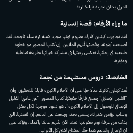
المرئي يخلق تجربة قراءة ثرية.
ما وراء الأرقام: قصة إنسانية
لقد تجاوزت كيتلين كلارك مفهوم كونها مجرد لاعبة كرة سلة ناجحة. لقد
أصبحت أيقونة، وقصتها تُلهم الملايين. إن كتابها المصور هو خطوة
طبيعية في رحلتها، تعكس رغبتها في مشاركة خبراتها بطريقة تفاعلية
ومؤثرة.
الخلاصة: دروس مستلهمة من نجمة
تُعد كيتلين كلارك مثالًا حيًا على أن الأحلام الكبيرة قابلة للتحقيق، وأن
“القليل الإضافي” يصنع فارقًا حقيقيًا. كتابها المصور، “غير عادي! القليل
الإضافي للوصول إلى الأحلام الكبيرة”، هو دعوة موجهة لكل طفل
وشاب ليؤمن بقدراته، يسعى بجد، ويبحث عن الدعم. إن قصتها، التي
بدأت من غرفة نوم طفولتها، تمتد الآن لتُلهم عالمًا بأكمله، وتؤكد على
أن الإصرار والدعم هما حقًا المفتاح لفتح كل الأبواب.