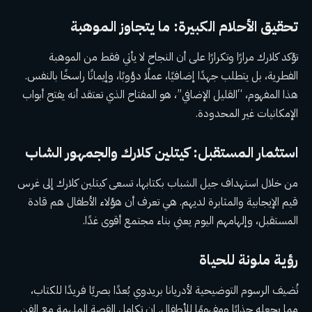
تحقيق الأحلام الكبيرة: ما يتجاوز الموهبة
تؤكد كلارك مرارًا وتكرارًا على أن النجاح لا يأتي فقط من الموهبة
الفطرية، بل يتطلب جهدًا إضافيًا، عملًا دؤوبًا، وإيمانًا راسخًا بالنفس.
هذا المفهوم، “القليل الإضافي”، هو المفتاح الذي تعتقد أنه يفتح أبواب
الإمكانيات غير المحدودة.
استثمار المستقبل: كيتلين كلارك والجمهور الشاب
من خلال استهداف جيل الشباب بكتابها، تسعى كيتلين كلارك إلى غرس
قيم الإيجابية والمثابرة لديهم. هي تعرف أن هؤلاء الأطفال هم قادة
المستقبل، وإلهامهم اليوم يعني بناء مجتمع أقوى غدًا.
رؤية ملونة للحياة
تُضيف الرسوم التوضيحية لأدريانا بريدوي بُعدًا بصريًا فريدًا للكتاب،
مما يجعله جذابًا ومفهومًا للأطفال. إن تكامل القصة الملهمة مع الفن