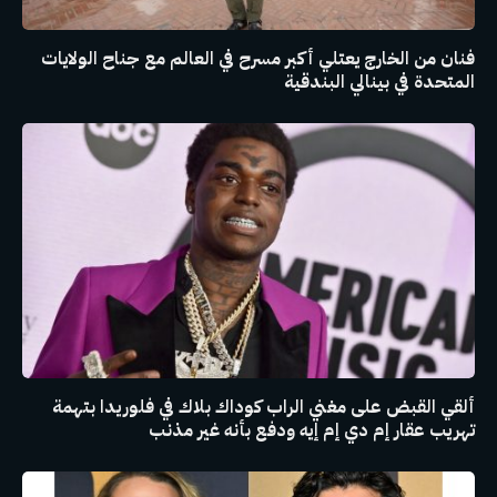
فنان من الخارج يعتلي أكبر مسرح في العالم مع جناح الولايات
المتحدة في بينالي البندقية
ألقي القبض على مغني الراب كوداك بلاك في فلوريدا بتهمة
تهريب عقار إم دي إم إيه ودفع بأنه غير مذنب