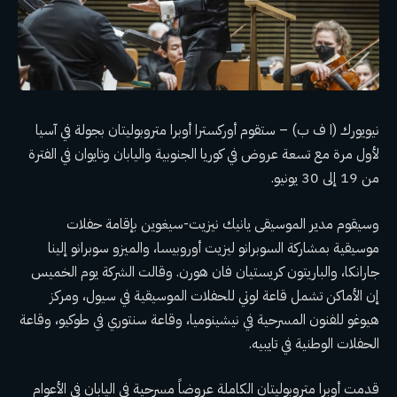
نيويورك (ا ف ب) – ستقوم أوركسترا أوبرا متروبوليتان بجولة في آسيا
لأول مرة مع تسعة عروض في كوريا الجنوبية واليابان وتايوان في الفترة
من 19 إلى 30 يونيو.
وسيقوم مدير الموسيقى يانيك نيزيت-سيغوين بإقامة حفلات
موسيقية بمشاركة السوبرانو ليزيت أوروبيسا، والميزو سوبرانو إلينا
جارانكا، والباريتون كريستيان فان هورن. وقالت الشركة يوم الخميس
إن الأماكن تشمل قاعة لوتي للحفلات الموسيقية في سيول، ومركز
هيوغو للفنون المسرحية في نيشينوميا، وقاعة سنتوري في طوكيو، وقاعة
الحفلات الوطنية في تايبيه.
قدمت أوبرا متروبوليتان الكاملة عروضاً مسرحية في اليابان في الأعوام