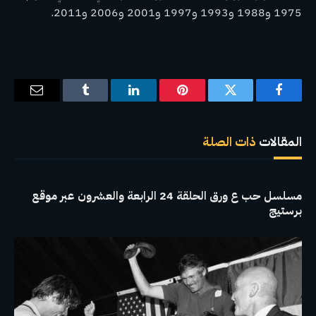
1975 و1988 و1993 و1997 و2001 و2006 و2011.
فيسبوك
تويتر
بينتيريست
لينكدإن
Tumblr
البريد
الإلكترو
المقالات
ذات الصلة
مسلسل حب ع ورق الحلقة 24 الرابعة والعشرون عبر موقع
برستيج